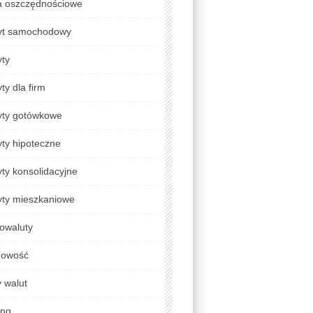
a oszczędnościowe
yt samochodowy
yty
ty dla firm
yty gotówkowe
ty hipoteczne
ty konsolidacyjne
yty mieszkaniowe
owaluty
gowość
 walut
ing