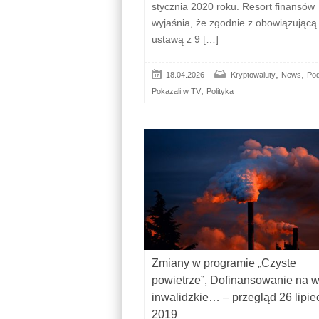
stycznia 2020 roku. Resort finansów
wyjaśnia, że zgodnie z obowiązującą
ustawą z 9 […]
,
,
18.04.2026
Kryptowaluty
News
Pod
,
Pokazali w TV
Polityka
Zmiany w programie „Czyste
powietrze”, Dofinansowanie na w
inwalidzkie… – przegląd 26 lipie
2019