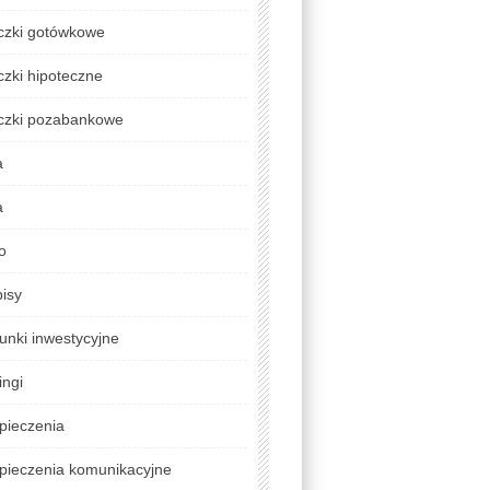
czki gotówkowe
zki hipoteczne
czki pozabankowe
a
a
o
isy
unki inwestycyjne
ingi
pieczenia
pieczenia komunikacyjne