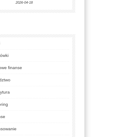
2026-04-18
i
lówki
we finanse
dztwo
ytura
ring
nse
nsowanie