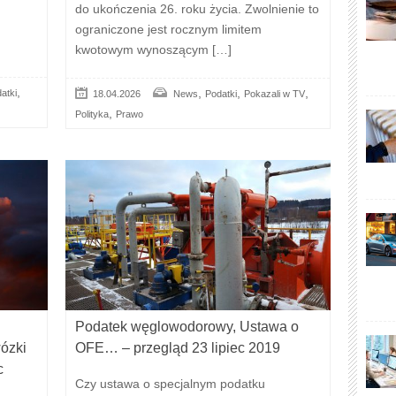
do ukończenia 26. roku życia. Zwolnienie to
ograniczone jest rocznym limitem
kwotowym wynoszącym […]
,
,
,
,
atki
18.04.2026
News
Podatki
Pokazali w TV
,
Polityka
Prawo
Podatek węglowodorowy, Ustawa o
ózki
OFE… – przegląd 23 lipiec 2019
c
Czy ustawa o specjalnym podatku