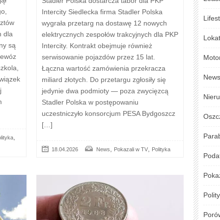
Stadler Polska dostarcza tabor dla PKP
go,
Intercity Siedlecka firma Stadler Polska
Lifes
sztów
wygrała przetarg na dostawę 12 nowych
 dla
elektrycznych zespołów trakcyjnych dla PKP
Loka
ny są
Intercity. Kontrakt obejmuje również
zewóz
serwisowanie pojazdów przez 15 lat.
Moto
zkola,
Łączna wartość zamówienia przekracza
New
owiązek
miliard złotych. Do przetargu zgłosiły się
j
jedynie dwa podmioty — poza zwycięzcą
Nier
m
Stadler Polska w postępowaniu
uczestniczyło konsorcjum PESA Bydgoszcz
Oszc
[…]
Para
,
lityka
,
,
18.04.2026
News
Pokazali w TV
Polityka
Podat
Poka
Polit
Poró