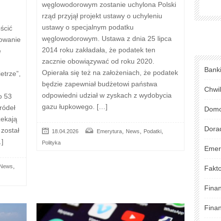
węglowodorowym zostanie uchylona Polski
rząd przyjął projekt ustawy o uchyleniu
ustawy o specjalnym podatku
ścić
węglowodorowym. Ustawa z dnia 25 lipca
sowanie
2014 roku zakładała, że podatek ten
e
zacznie obowiązywać od roku 2020.
Bank
Opierała się też na założeniach, że podatek
etrze”,
będzie zapewniał budżetowi państwa
Chwi
odpowiedni udział w zyskach z wydobycia
o 53
gazu łupkowego. […]
ródeł
Domo
zekają
Dora
został
,
,
,
18.04.2026
Emerytura
News
Podatki
…]
Polityka
Emer
,
News
Fakto
Fina
Fina