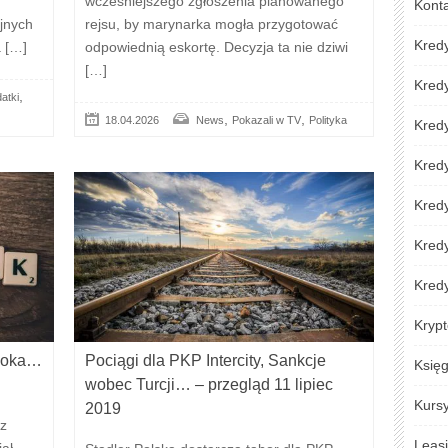
wcześniejszego zgłoszenia planowanego
Kont
jnych
rejsu, by marynarka mogła przygotować
Kred
a […]
odpowiednią eskortę. Decyzja ta nie dziwi
[…]
Kred
,
atki
,
,
18.04.2026
News
Pokazali w TV
Polityka
Kredy
Kred
Kredy
Kredy
Kred
Krypt
booka…
Pociągi dla PKP Intercity, Sankcje
Księ
wobec Turcji… – przegląd 11 lipiec
Kursy
2019
óz
Leas
ął