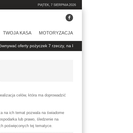
PIĄTEK, 7 SIERPNIA 2026
TWOJA KASA
MOTORYZACJA
pożyczek 7 rzeczy, na które warto zwrócić uwagę
Jak sprawdzić i 
 realizacja celów, która ma doprowadzić
za na ich temat pozwala na świadome
gospodarka lub prawo, śledzenie na
ach poświęconych tej tematyce.