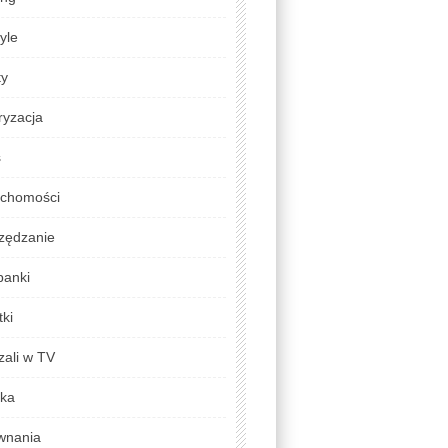
tyle
ty
ryzacja
s
uchomości
zędzanie
banki
ki
zali w TV
yka
wnania