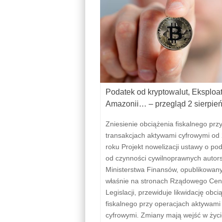
Podatek od kryptowalut, Eksploa
Amazonii… – przegląd 2 sierpie
Zniesienie obciążenia fiskalnego prz
transakcjach aktywami cyfrowymi od
roku Projekt nowelizacji ustawy o po
od czynności cywilnoprawnych autor
Ministerstwa Finansów, opublikowan
właśnie na stronach Rządowego Ce
Legislacji, przewiduje likwidację obci
fiskalnego przy operacjach aktywami
cyfrowymi. Zmiany mają wejść w życi