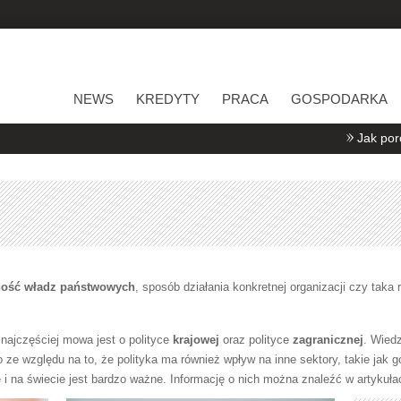
NEWS
KREDYTY
PRACA
GOSPODARKA
Jak porównywać oferty 
lność władz państwowych
, sposób działania konkretnej organizacji czy taka
najczęściej mowa jest o polityce
krajowej
oraz polityce
zagranicznej
. Wied
 ze względu na to, że polityka ma również wpływ na inne sektory, takie jak 
i na świecie jest bardzo ważne. Informację o nich można znaleźć w artykuł