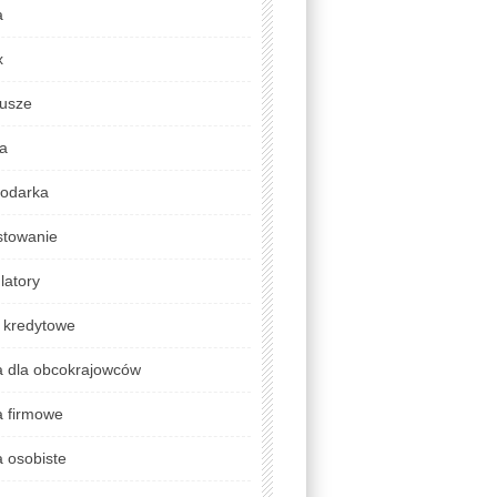
a
x
usze
da
odarka
stowanie
latory
 kredytowe
a dla obcokrajowców
a firmowe
 osobiste