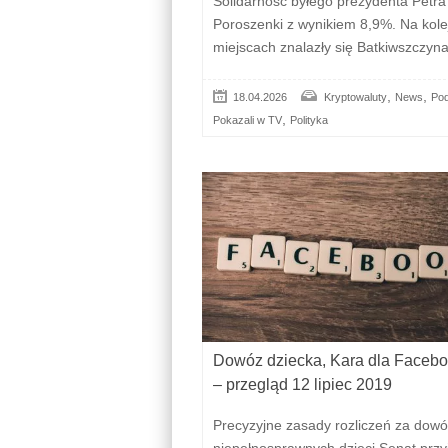
Solidarność byłego prezydenta Petra
Poroszenki z wynikiem 8,9%. Na kole
miejscach znalazły się Batkiwszczyn
,
,
18.04.2026
Kryptowaluty
News
Pod
,
Pokazali w TV
Polityka
Dowóz dziecka, Kara dla Face
– przegląd 12 lipiec 2019
Precyzyjne zasady rozliczeń za dow
niepełnosprawnych dzieci Senat przyj