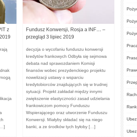
Poży
Pożyc
IT z
Fundusz Konwersji, Rosja a INF… –
Poży
 2019
przegląd 3 lipiec 2019
Prac
rają
decyzja o wycofaniu funduszu konwersji
kredytów frankowych Odbyła się sejmowa
Pras
debata nad sprawozdaniem Komisji
Praw
ednak
finansów wobec prezydenckiego projektu
 mogą
nowelizacji ustawy o wsparciu
Przep
kredytobiorców znajdujących się w trudnej
sytuacji. Projekt zakładał między innymi
Rach
ikacja
zwiększenie elastyczności zasad udzielania
frankowiczom pomocy Funduszu
Rank
a
Wspierającego oraz utworzenie Funduszu
Ubez
ch
Konwersji. Miałyby składać się na niego
[…]
banki, a ze środków tych byłoby […]
Ubez