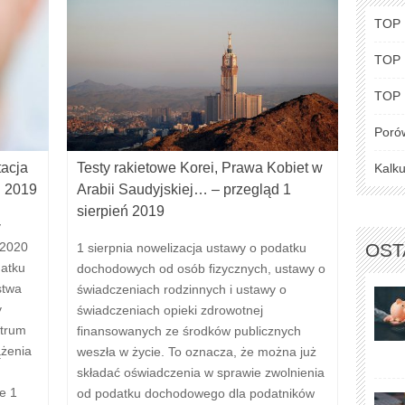
TOP
TOP
TOP
Poró
tacja
Testy rakietowe Korei, Prawa Kobiet w
Kalku
ń 2019
Arabii Saudyjskiej… – przegląd 1
sierpień 2019
y
OST
 2020
1 sierpnia nowelizacja ustawy o podatku
datku
dochodowych od osób fizycznych, ustawy o
stwa
świadczeniach rodzinnych i ustawy o
y
świadczeniach opieki zdrowotnej
ntrum
finansowanych ze środków publicznych
ążenia
weszła w życie. To oznacza, że można już
składać oświadczenia w sprawie zwolnienia
e 1
od podatku dochodowego dla podatników