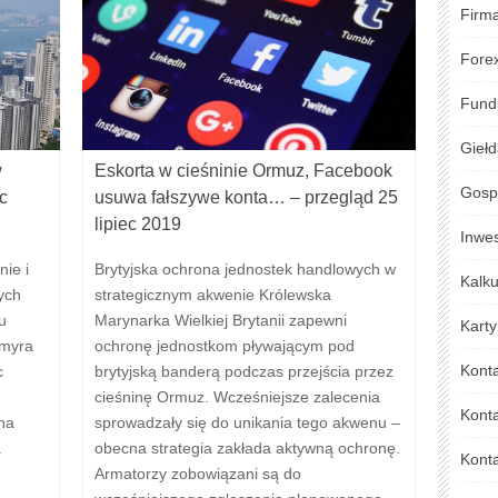
Firm
Fore
Fund
Gieł
w
Eskorta w cieśninie Ormuz, Facebook
Gosp
c
usuwa fałszywe konta… – przegląd 25
lipiec 2019
Inwe
ie i
Brytyjska ochrona jednostek handlowych w
Kalku
ych
strategicznym akwenie Królewska
u
Marynarka Wielkiej Brytanii zapewni
Karty
ymyra
ochronę jednostkom pływającym pod
Kont
c
brytyjską banderą podczas przejścia przez
cieśninę Ormuz. Wcześniejsze zalecenia
Kont
na
sprowadzały się do unikania tego akwenu –
.
obecna strategia zakłada aktywną ochronę.
Konta
Armatorzy zobowiązani są do