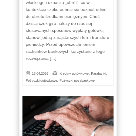
włoskiego i oznacza „obrót”, co w
kontekście czeku odnosi się bezpośrednio
do obrotu środkami pieniężnymi. Choć
dzisiaj czek giro należy do rzadziej
stosowanych sposobów wypłaty gotówki,
stanowi jedną z najstarszych form transferu
pieniędzy. Przed upowszechnieniem
rachunków bankowych korzystano z tego
rozwiązania […]
,
,
18.04.2026
Kredyty gotówkowe
Parabanki
,
Pożyczki gotówkowe
Pożyczki pozabankowe