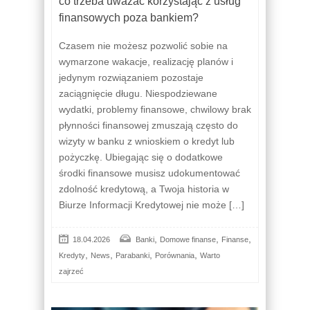
co trzeba uważać korzystając z usług
finansowych poza bankiem?
Czasem nie możesz pozwolić sobie na
wymarzone wakacje, realizację planów i
jedynym rozwiązaniem pozostaje
zaciągnięcie długu. Niespodziewane
wydatki, problemy finansowe, chwilowy brak
płynności finansowej zmuszają często do
wizyty w banku z wnioskiem o kredyt lub
pożyczkę. Ubiegając się o dodatkowe
środki finansowe musisz udokumentować
zdolność kredytową, a Twoja historia w
Biurze Informacji Kredytowej nie może […]
,
,
,
18.04.2026
Banki
Domowe finanse
Finanse
,
,
,
,
Kredyty
News
Parabanki
Porównania
Warto
zajrzeć