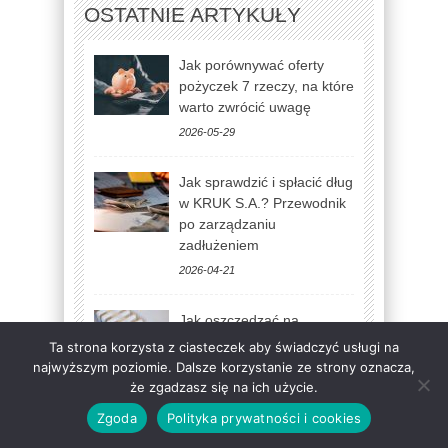
OSTATNIE ARTYKUŁY
Jak porównywać oferty
pożyczek 7 rzeczy, na które
warto zwrócić uwagę
2026-05-29
Jak sprawdzić i spłacić dług
w KRUK S.A.? Przewodnik
po zarządzaniu
zadłużeniem
2026-04-21
Jak oszczędzać na
ogrzewaniu w bloku? 5
Ta strona korzysta z ciasteczek aby świadczyć usługi na
praktycznych porad
najwyższym poziomie. Dalsze korzystanie ze strony oznacza,
że zgadzasz się na ich użycie.
2026-04-18
Zgoda
Polityka prywatności i cookies
Jak jeździć, aby