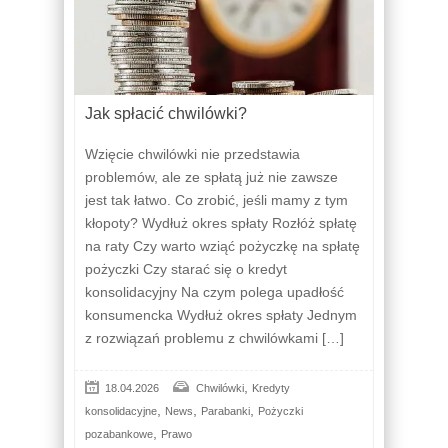
Jak spłacić chwilówki?
Wzięcie chwilówki nie przedstawia
problemów, ale ze spłatą już nie zawsze
jest tak łatwo. Co zrobić, jeśli mamy z tym
kłopoty? Wydłuż okres spłaty Rozłóż spłatę
na raty Czy warto wziąć pożyczkę na spłatę
pożyczki Czy starać się o kredyt
konsolidacyjny Na czym polega upadłość
konsumencka Wydłuż okres spłaty Jednym
z rozwiązań problemu z chwilówkami […]
,
18.04.2026
Chwilówki
Kredyty
,
,
,
konsolidacyjne
News
Parabanki
Pożyczki
,
pozabankowe
Prawo