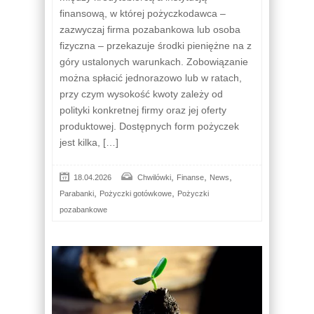
finansową, w której pożyczkodawca –
zazwyczaj firma pozabankowa lub osoba
fizyczna – przekazuje środki pieniężne na z
góry ustalonych warunkach. Zobowiązanie
można spłacić jednorazowo lub w ratach,
przy czym wysokość kwoty zależy od
polityki konkretnej firmy oraz jej oferty
produktowej. Dostępnych form pożyczek
jest kilka, […]
,
,
,
18.04.2026
Chwilówki
Finanse
News
,
,
Parabanki
Pożyczki gotówkowe
Pożyczki
pozabankowe