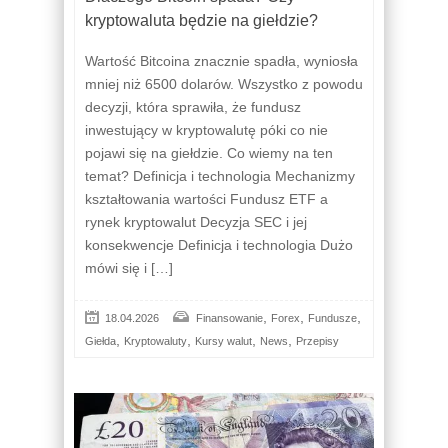
kryptowaluta będzie na giełdzie?
Wartość Bitcoina znacznie spadła, wyniosła
mniej niż 6500 dolarów. Wszystko z powodu
decyzji, która sprawiła, że fundusz
inwestujący w kryptowalutę póki co nie
pojawi się na giełdzie. Co wiemy na ten
temat? Definicja i technologia Mechanizmy
kształtowania wartości Fundusz ETF a
rynek kryptowalut Decyzja SEC i jej
konsekwencje Definicja i technologia Dużo
mówi się i […]
,
,
,
18.04.2026
Finansowanie
Forex
Fundusze
,
,
,
,
Giełda
Kryptowaluty
Kursy walut
News
Przepisy