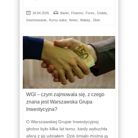
,
,
,
,
18.04.2026
Banki
Finanse
Forex
Giełda
,
,
,
,
Inwestowanie
Kursy walut
News
Waluty
Złoto
WGI – czym zajmowała się, z czego
znana jest Warszawska Grupa
Inwestycyjna?
O Warszawskiej Grupie Inwestycyjnej
głośno było kilka lat temu, kiedy wybuchła
afera z jej udziałem. Dziś śmiało można ją