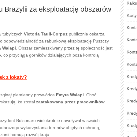
Kalku
 Brazylii za eksploatację obszarów
Karty
Kont
w tubylczych
Victoria Tauli-Corpuz
publicznie oskarża
Kont
o odpowiedzialność za rabunkową eksploatację Puszczy
ia
Waiapi
. Obszar zamieszkiwany przez tę społeczność jest
Konta
o, co przyciąga górników działających poza kontrolą
Kont
Kred
sk z lokaty?
Kred
y zginął plemienny przywódca
Emyra Waiapi
. Choć
Kredy
skazują, że został
zaatakowany przez pracowników
Kred
rezydent Bolsonaro wielokrotnie nawoływał w swoich
Kredy
podarczego wykorzystania terenów objętych ochroną,
zonii hamują rozwój kraju.