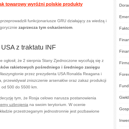
ak towarowy wyróżni polskie produkty
Dora
Emer
 przeprowadzili funkcjonariusze GRU działający za wiedzą i
egorycznie
zaprzecza tym oskarżeniom
.
Fakto
Fina
 USA z traktatu INF
Fina
ie ogłosił, że 2 sierpnia Stany Zjednoczone wycofują się z
Firm
cisków rakietowych pośredniego i średniego zasięgu
 Waszyngtonie przez prezydenta USA Ronalda Reagana i
Fore
przewidywał zniszczenie arsenałów oraz zakaz produkcji
Fund
gu od 500 do 5500 km.
Gieł
ecyzję tym, że Rosja celowo narusza postanowienia
temy uzbrojenia
na swoim terytorium. W ocenie
Gosp
kładzie przestrzeganym jednostronnie jest pozbawione
Inwe