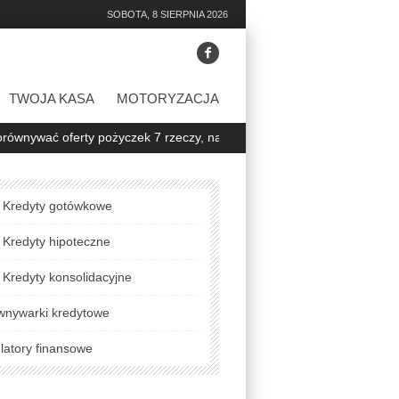
SOBOTA, 8 SIERPNIA 2026
TWOJA KASA
MOTORYZACJA
oferty pożyczek 7 rzeczy, na które warto zwrócić uwagę
Jak spraw
Kredyty gotówkowe
Kredyty hipoteczne
Kredyty konsolidacyjne
wnywarki kredytowe
latory finansowe