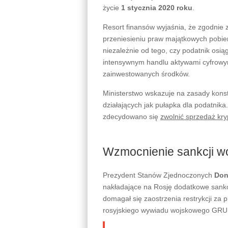
życie
1 stycznia 2020 roku
.
Resort finansów wyjaśnia, że zgodnie 
przeniesieniu praw majątkowych pobier
niezależnie od tego, czy podatnik osią
intensywnym handlu aktywami cyfrowy
zainwestowanych środków.
Ministerstwo wskazuje na zasady kons
działających jak pułapka dla podatnika
zdecydowano się
zwolnić sprzedaż kr
Wzmocnienie sankcji w
Prezydent Stanów Zjednoczonych
Don
nakładające na Rosję dodatkowe sankc
domagał się zaostrzenia restrykcji za 
rosyjskiego wywiadu wojskowego GRU w