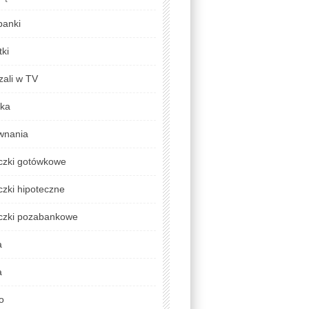
banki
ki
zali w TV
yka
wnania
czki gotówkowe
zki hipoteczne
czki pozabankowe
a
a
o