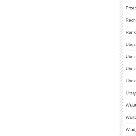
Przep
Rach
Rank
Ubez
Ubez
Ubez
Ubezp
Urzą
Walu
Warto
Wind