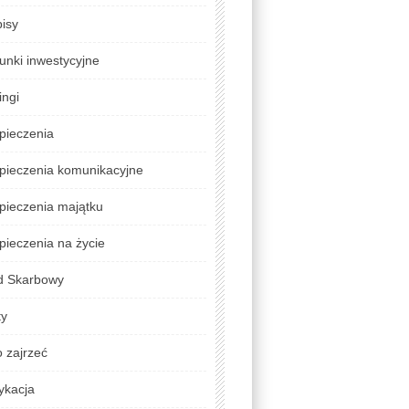
isy
unki inwestycyjne
ingi
pieczenia
pieczenia komunikacyjne
pieczenia majątku
ieczenia na życie
d Skarbowy
ty
 zajrzeć
ykacja