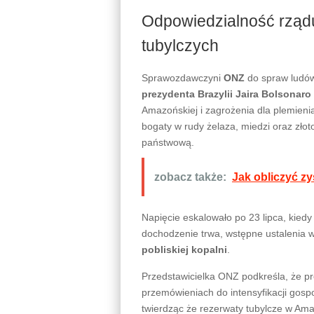
Odpowiedzialność rządu
tubylczych
Sprawozdawczyni
ONZ
do spraw ludó
prezydenta Brazylii Jaira Bolsonaro
Amazońskiej i zagrożenia dla plemien
bogaty w rudy żelaza, miedzi oraz złot
państwową.
zobacz także:
Jak obliczyć zy
Napięcie eskalowało po 23 lipca, kied
dochodzenie trwa, wstępne ustalenia w
pobliskiej kopalni
.
Przedstawicielka ONZ podkreśla, że p
przemówieniach do intensyfikacji gos
twierdząc że rezerwaty tubylcze w Ama