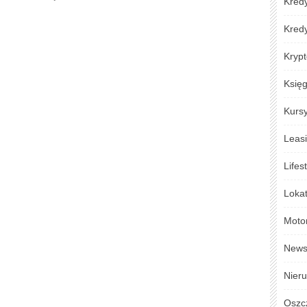
Kredy
Kred
Krypt
Księ
Kursy
Leas
Lifes
Loka
Moto
New
Nier
Oszc