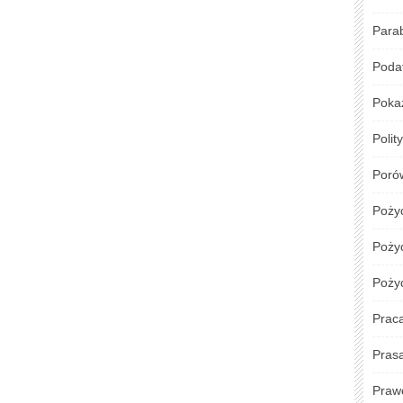
Para
Podat
Poka
Polit
Poró
Poży
Pożyc
Poży
Prac
Pras
Praw