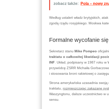
zobacz także:
Pola – nowy zn
Według ustaleń władz brytyjskich, atak
zgodą rządu rosyjskiego. Moskwa kat
Formalne wycofanie się
Sekretarz stanu
Mike Pompeo
oficjaln
traktatu o całkowitej likwidacji po
INF
. Układ, podpisany w 1987 roku w
przywódcę ZSRR Michaiła Gorbaczowa, 
i stosowania broni rakietowej o zasię
Strona amerykańska uzasadnia swoją d
traktatu,
rozmieszczając zakazane sys
Waszyngtonu, dalsze uczestnictwo w u
sensu.