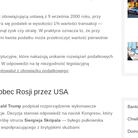
z obowiązującą ustawą z 9 września 2000 roku, przy
a się podatek w wysokości 1% wartości transakcji —
gnął zysk czy stratę. W praktyce oznacza to, że przy
mi kwota podatku może przekroczyć wartość pierwotnie
tytucyjne, które nakazują unikanie rozwiązań podatkowych
. W odpowiedzi na tę niezgodność legislacyjną
yptowalut z obowiązku podatkowego
.
obec Rosji przez USA
ald Trump
podpisał rozporządzenie wykonawcze
Bank
je. Decyzja stanowi odpowiedź na nacisk Kongresu, który
Chwi
próbę otrucia
Siergieja Skripala
— byłego pułkownika
spółpracującego z brytyjskimi służbami.
Domo