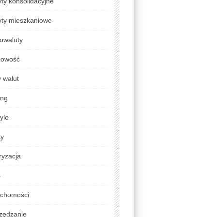
ty konsolidacyjne
yty mieszkaniowe
owaluty
gowość
 walut
ing
tyle
ty
ryzacja
s
uchomości
zędzanie