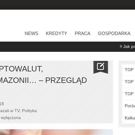
NEWS
KREDYTY
PRACA
GOSPODARKA
Jak porównywać 
PTOWALUT,
TOP
MAZONII… – PRZEGLĄD
TOP
TOP
18
Poró
azali w TV
,
Polityka
a wyłączona
Kalku