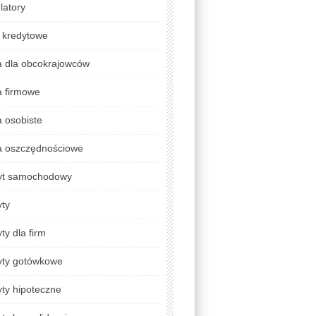
latory
 kredytowe
a dla obcokrajowców
a firmowe
 osobiste
a oszczędnościowe
yt samochodowy
yty
ty dla firm
yty gotówkowe
ty hipoteczne