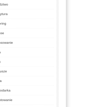
dztwo
ytura
ring
nse
nsowanie
a
x
usze
da
odarka
stowanie