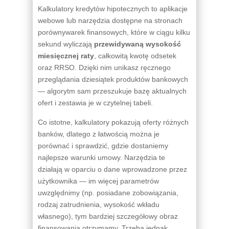
Kalkulatory kredytów hipotecznych to aplikacje
webowe lub narzędzia dostępne na stronach
porównywarek finansowych, które w ciągu kilku
sekund wyliczają
przewidywaną wysokość
miesięcznej raty
, całkowitą kwotę odsetek
oraz RRSO. Dzięki nim unikasz ręcznego
przeglądania dziesiątek produktów bankowych
— algorytm sam przeszukuje bazę aktualnych
ofert i zestawia je w czytelnej tabeli.
Co istotne, kalkulatory pokazują oferty różnych
banków, dlatego z łatwością można je
porównać i sprawdzić, gdzie dostaniemy
najlepsze warunki umowy. Narzędzia te
działają w oparciu o dane wprowadzone przez
użytkownika — im więcej parametrów
uwzględnimy (np. posiadane zobowiązania,
rodzaj zatrudnienia, wysokość wkładu
własnego), tym bardziej szczegółowy obraz
finansowania otrzymamy. Trzeba jednak