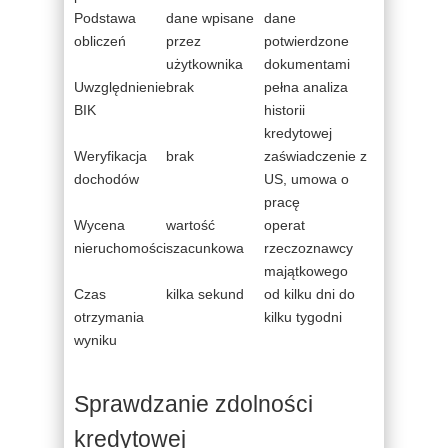
Podstawa
dane wpisane
dane
obliczeń
przez
potwierdzone
użytkownika
dokumentami
Uwzględnienie
brak
pełna analiza
BIK
historii
kredytowej
Weryfikacja
brak
zaświadczenie z
dochodów
US, umowa o
pracę
Wycena
wartość
operat
nieruchomości
szacunkowa
rzeczoznawcy
majątkowego
Czas
kilka sekund
od kilku dni do
otrzymania
kilku tygodni
wyniku
Sprawdzanie zdolności
kredytowej