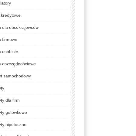
latory
 kredytowe
a dla obcokrajowców
a firmowe
 osobiste
a oszczędnościowe
yt samochodowy
yty
ty dla firm
yty gotówkowe
ty hipoteczne