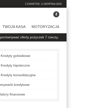
CZWARTEK, 6 SIERPNIA 2026
TWOJA KASA
MOTORYZACJA
ć oferty pożyczek 7 rzeczy, na które warto zwrócić uwagę
Jak spr
Kredyty gotówkowe
Kredyty hipoteczne
Kredyty konsolidacyjne
wnywarki kredytowe
latory finansowe