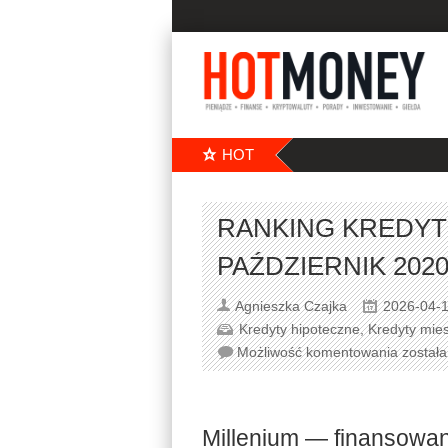
HOT
RANKING KREDY
PAŹDZIERNIK 202
Agnieszka Czajka
2026-04-
Kredyty hipoteczne
,
Kredyty mie
Możliwość komentowania
został
Millenium — finansowan