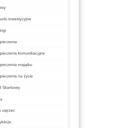
isy
unki inwestycyjne
ingi
pieczenia
pieczenia komunikacyjne
pieczenia majątku
ieczenia na życie
d Skarbowy
ty
 zajrzeć
ykacja