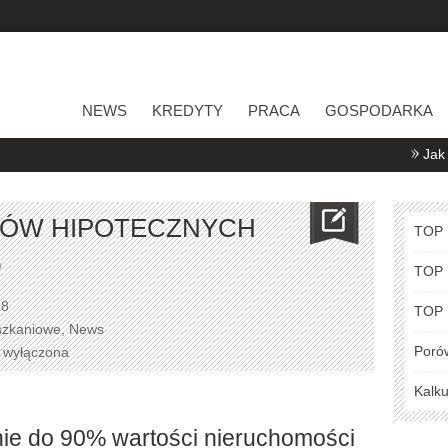
NEWS
KREDYTY
PRACA
GOSPODARKA
Jak porównywa
TÓW HIPOTECZNYCH
TOP
0
TOP
18
TOP
szkaniowe
,
News
Poró
a wyłączona
Kalku
ie do 90% wartości nieruchomości