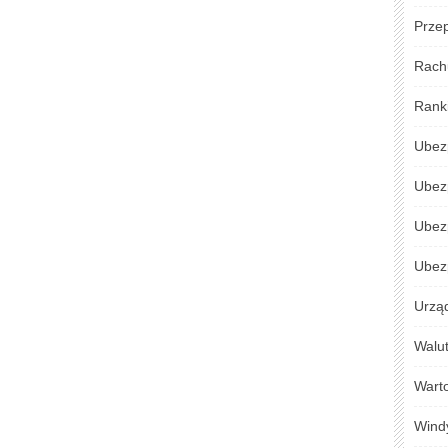
Przep
Rach
Rank
Ubez
Ubez
Ubez
Ubezp
Urzą
Walu
Warto
Wind