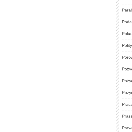
Para
Podat
Poka
Polit
Poró
Poży
Pożyc
Poży
Prac
Pras
Praw