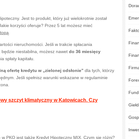
Dora
Emer
poteczny. Jest to produkt, który już wielokrotnie został
Jakie korzyści oferuje? Przez 5 lat możesz mieć
Fakto
stopą
.
Fina
ości nieruchomości. Jeśli w trakcie spłacania
a będzie niestabilna, możesz nawet
do 36 miesięcy
Fina
ia spłaty kapitału.
Firm
lną ofertę kredytu w „zielonej odsłonie”
dla tych, którzy
dnym. Jeśli spełnisz warunki wskazane w regulaminie
Fore
żona.
Fund
wy szczyt klimatyczny w Katowicach. Czy
Gieł
Gosp
Inwe
 w PKO jest także Kredyt Hipoteczny MIX. Czym się różni?