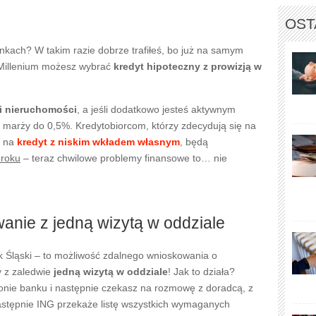
OST
kach? W takim razie dobrze trafiłeś, bo już na samym
Millenium możesz wybrać
kredyt hipoteczny z prowizją w
i nieruchomości
, a jeśli dodatkowo jesteś aktywnym
e marży do 0,5%. Kredytobiorcom, którzy zdecydują się na
m na
kredyt z niskim wkładem własnym
, będą
 roku
– teraz chwilowe problemy finansowe to… nie
nie z jedną wizytą w oddziale
 Śląski – to możliwość zdalnego wnioskowania o
y z zaledwie
jedną wizytą w oddziale
! Jak to działa?
onie banku i następnie czekasz na rozmowę z doradcą, z
astępnie ING przekaże listę wszystkich wymaganych