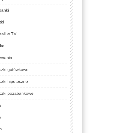
banki
ki
zali w TV
yka
wnania
czki gotówkowe
zki hipoteczne
czki pozabankowe
a
a
o