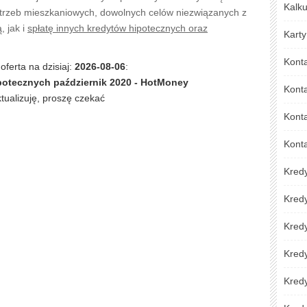
Kalku
trzeb mieszkaniowych, dowolnych celów niezwiązanych z
, jak i
spłatę innych kredytów hipotecznych oraz
Karty
Kont
oferta na dzisiaj:
2026-08-06
:
potecznych październik 2020 - HotMoney
Kont
ktualizuję, proszę czekać
Konta
Kont
Kred
Kred
Kredy
Kred
Kredy