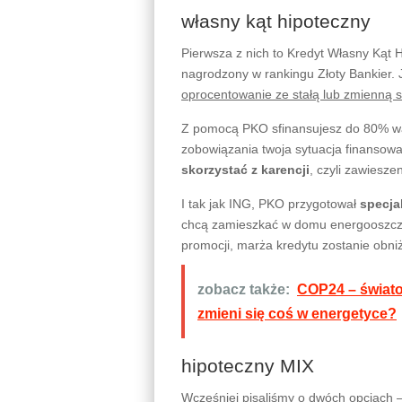
własny kąt hipoteczny
Pierwsza z nich to Kredyt Własny Kąt Hi
nagrodzony w rankingu Złoty Bankier. 
oprocentowanie ze stałą lub zmienną 
Z pomocą PKO sfinansujesz do 80% wart
zobowiązania twoja sytuacja finansow
skorzystać z karencji
, czyli zawieszen
I tak jak ING, PKO przygotował
specja
chcą zamieszkać w domu energooszczę
promocji, marża kredytu zostanie obni
zobacz także:
COP24 – świato
zmieni się coś w energetyce?
hipoteczny MIX
Wcześniej pisaliśmy o dwóch opcjach –