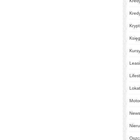
Kredy
Kred
Krypt
Księ
Kursy
Leas
Lifes
Loka
Moto
New
Nier
Oszc