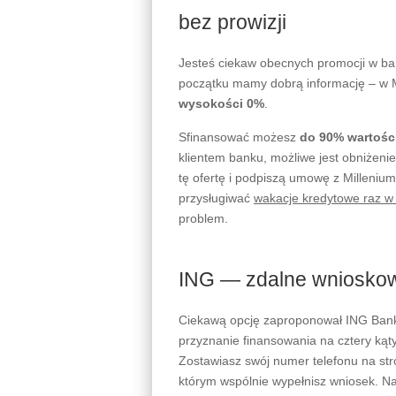
bez prowizji
Jesteś ciekaw obecnych promocji w ban
początku mamy dobrą informację – w 
wysokości 0%
.
Sfinansować możesz
do 90% wartośc
klientem banku, możliwe jest obniżeni
tę ofertę i podpiszą umowę z Milleniu
przysługiwać
wakacje kredytowe raz w
problem.
ING — zdalne wnioskowa
Ciekawą opcję zaproponował ING Bank
przyznanie finansowania na cztery kąt
Zostawiasz swój numer telefonu na str
którym wspólnie wypełnisz wniosek. N