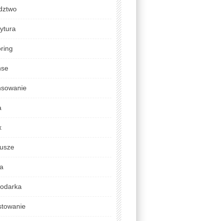
dztwo
ytura
ring
nse
nsowanie
a
x
usze
da
odarka
stowanie