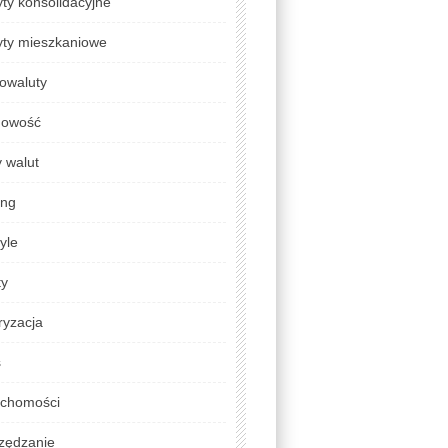
ty konsolidacyjne
yty mieszkaniowe
owaluty
gowość
 walut
ing
tyle
ty
ryzacja
s
uchomości
zędzanie