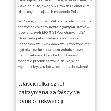
Dywizyjnego USA
w Polsce, a także
Centrum
Szkolenia Bojowego
w Drawsku Pomorskim i
kilku innych miejscach na terenie Polski.
W Polsce, zgodnie z deklaracją, utworzona ma
też zostać eskadra
bezzałogowych statków
powietrznych MQ-9
Sił Powietrznych USA,
które będą pełnić zadania zwiadowcze,
rozpoznawcze i wywiadowcze. Utworzona ma
być również
lotnicza baza załadunkowo-
rozładunkowa
, która będzie stanowić
wsparcie przemieszczania się wojsk na
wypadek kryzysu lub w celu odbycia ćwiczeń.
właścicielka szkół
zatrzymana za fałszywe
dane o frekwencji