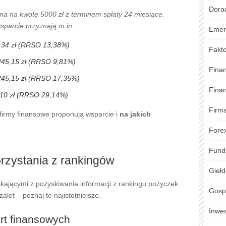
Dora
lna na kwotę 5000 zł z terminem spłaty 24 miesiące.
sparcie przyznają m.in.:
Emer
9,34 zł (RRSO 13,38%)
Fakto
 245,15 zł (RRSO 9,81%)
Fina
245,15 zł (RRSO 17,35%)
Fina
,10 zł (RRSO 29,14%).
Firm
 firmy finansowe proponują wsparcie i
na jakich
Fore
Fund
orzystania z rankingów
Gieł
kającymi z pozyskiwania informacji z rankingu pożyczek
Gosp
alet – poznaj te najistotniejsze.
Inwe
rt finansowych