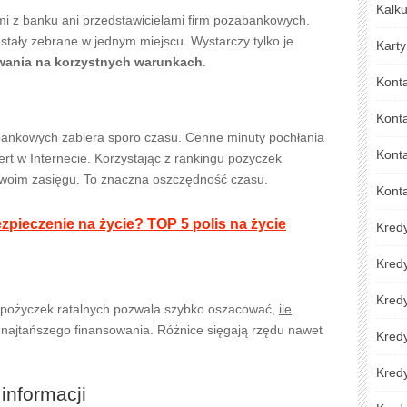
Kalku
mi z banku ani przedstawicielami firm pozabankowych.
stały zebrane w jednym miejscu. Wystarczy tylko je
Karty
wania na korzystnych warunkach
.
Kont
Kont
abankowych zabiera sporo czasu. Cenne minuty pochłania
Konta
rt w Internecie. Korzystając z rankingu pożyczek
 Twoim zasięgu. To znaczna oszczędność czasu.
Kont
zpieczenie na życie? TOP 5 polis na życie
Kred
Kred
Kredy
 pożyczek ratalnych pozwala szybko oszacować,
ile
najtańszego finansowania. Różnice sięgają rzędu nawet
Kred
Kredy
informacji