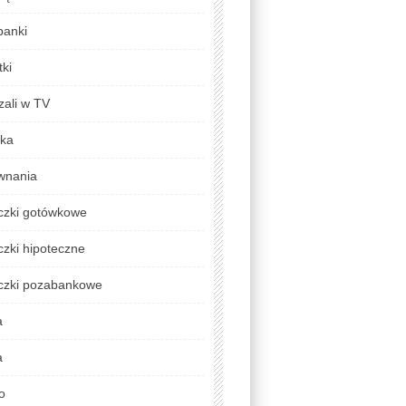
banki
ki
zali w TV
yka
wnania
czki gotówkowe
zki hipoteczne
czki pozabankowe
a
a
o