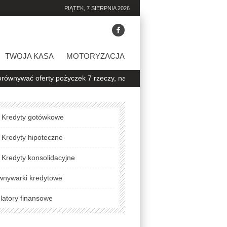
PIĄTEK, 7 SIERPNIA 2026
TWOJA KASA
MOTORYZACJA
ferty pożyczek 7 rzeczy, na które warto zwrócić uwagę
Jak sprawd
Kredyty gotówkowe
Kredyty hipoteczne
Kredyty konsolidacyjne
wnywarki kredytowe
latory finansowe