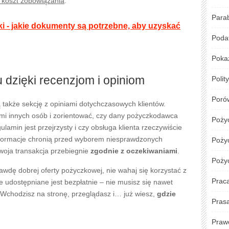
y koszt zobowiązania
.
Para
i - jakie dokumenty są potrzebne, aby uzyskać
Podat
Poka
dzięki recenzjom i opiniom
Polit
Poró
 także sekcję z opiniami dotychczasowych klientów.
i innych osób i zorientować, czy dany pożyczkodawca
Poży
lamin jest przejrzysty i czy obsługa klienta rzeczywiście
informacje chronią przed wyborem niesprawdzonych
Pożyc
woja transakcja przebiegnie
zgodnie z oczekiwaniami
.
Poży
rawdę dobrej oferty pożyczkowej, nie wahaj się korzystać z
Prac
e udostępniane jest bezpłatnie – nie musisz się nawet
 Wchodzisz na stronę, przeglądasz i… już wiesz,
gdzie
Pras
Praw