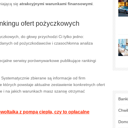
niającą się
atrakcyjnymi warunkami finansowymi
.
nkingu ofert pożyczkowych
czkowych, do głowy przychodzi Ci tylko jedno:
 danych od pożyczkodawców i czasochłonna analiza
specjalne serwisy porównywarkowe publikujące rankingi
. Systematycznie zbierane są informacje od firm
 których powstaje aktualne zestawienie konkretnych ofert
ie i na jakich warunkach masz szansę otrzymać
Bank
Chwi
towoltaika z pompą ciepła, czy to opłacalne
Domo