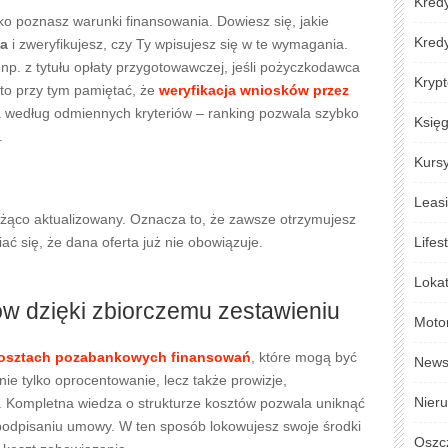
Kredy
ko poznasz warunki finansowania. Dowiesz się, jakie
Kred
ca
i zweryfikujesz, czy Ty wpisujesz się w te wymagania.
, np. z tytułu opłaty przygotowawczej, jeśli pożyczkodawca
Krypt
to przy tym pamiętać, że
weryfikacja wniosków przez
 według odmiennych kryteriów – ranking pozwala szybko
Księ
.
Kursy
Leas
eżąco aktualizowany. Oznacza to, że zawsze otrzymujesz
ać się, że dana oferta już nie obowiązuje.
Lifes
Loka
w dzięki zbiorczemu zestawieniu
Moto
osztach pozabankowych finansowań
, które mogą być
New
e tylko oprocentowanie, lecz także prowizje,
Nier
. Kompletna wiedza o strukturze kosztów pozwala uniknąć
podpisaniu umowy. W ten sposób lokowujesz swoje środki
Oszc