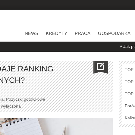
NEWS
KREDYTY
PRACA
GOSPODARKA
Jak porównywać o
DAJE RANKING
TOP
NYCH?
TOP
TOP
ia
,
Pożyczki gotówkowe
Poró
a wyłączona
Kalku