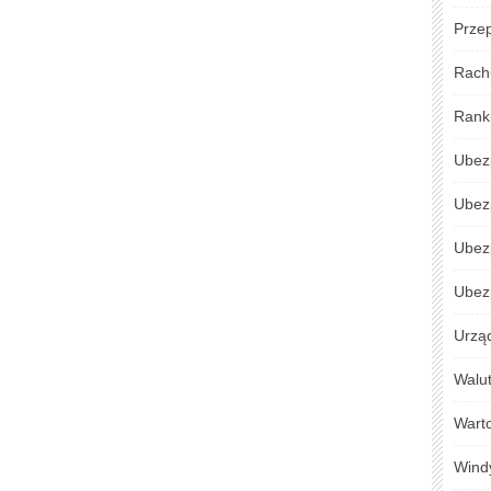
Przep
Rach
Rank
Ubez
Ubez
Ubez
Ubezp
Urzą
Walu
Warto
Wind