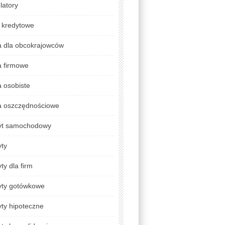
latory
 kredytowe
a dla obcokrajowców
a firmowe
 osobiste
a oszczędnościowe
yt samochodowy
yty
ty dla firm
yty gotówkowe
ty hipoteczne