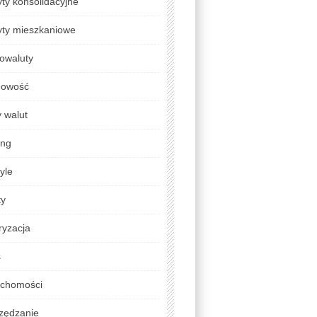
ty konsolidacyjne
yty mieszkaniowe
owaluty
gowość
 walut
ing
tyle
ty
ryzacja
s
uchomości
zędzanie