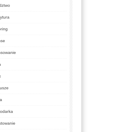
dztwo
ytura
ring
nse
nsowanie
a
x
usze
da
odarka
stowanie