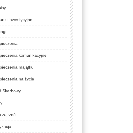
isy
unki inwestycyjne
ingi
pieczenia
pieczenia komunikacyjne
pieczenia majątku
ieczenia na życie
d Skarbowy
ty
 zajrzeć
ykacja