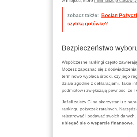
w miejscu, które
minimalizuje całkowit
zobacz także:
Bocian Pożyczk
szybką gotówkę?
Bezpieczeństwo wyboru 
Współczesne rankingi często zawierają
Możesz zapoznać się z doświadczeniam
terminowo wypłaca środki, czy jego regu
działa zgodnie z deklaracjami. Takie 
podmiotów i zwiększają pewność, że T
Jeżeli zależy Ci na skorzystaniu z nap
rankingu pożyczek ratalnych. Narzędzi
rejestrować i podawać swoich danych.
ubiegać się o wsparcie finansowe
.