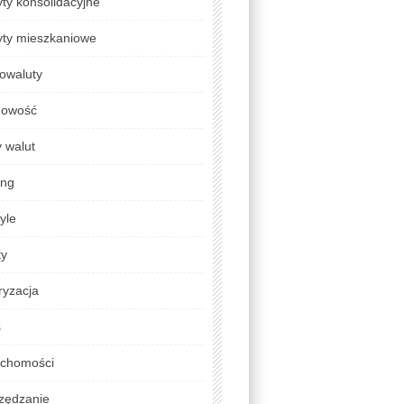
ty konsolidacyjne
yty mieszkaniowe
owaluty
gowość
 walut
ing
tyle
ty
ryzacja
s
uchomości
zędzanie