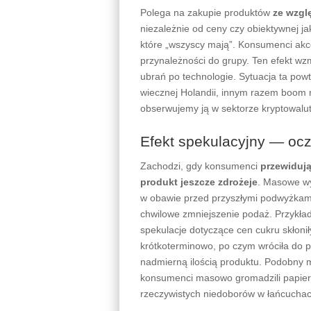
Polega na zakupie produktów
ze wzgl
niezależnie od ceny czy obiektywnej ja
które „wszyscy mają”. Konsumenci akce
przynależności do grupy. Ten efekt w
ubrań po technologie. Sytuacja ta powta
wiecznej Holandii, innym razem boom 
obserwujemy ją w sektorze kryptowalut
Efekt spekulacyjny — ocz
Zachodzi, gdy konsumenci
przewidują
produkt jeszcze zdrożeje
. Masowe wy
w obawie przed przyszłymi podwyżkami,
chwilowe zmniejszenie podaż. Przykła
spekulacje dotyczące cen cukru skło
krótkoterminowo, po czym wróciła do
nadmierną ilością produktu. Podobny
konsumenci masowo gromadzili papier 
rzeczywistych niedoborów w łańcuchac