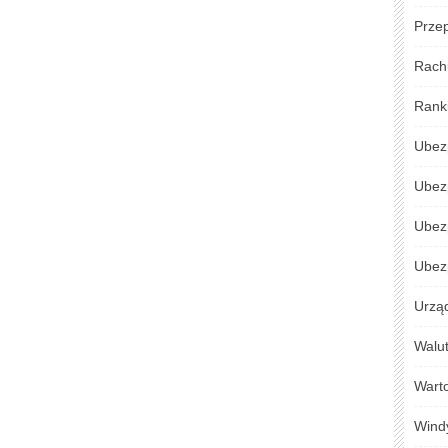
Przep
Rach
Rank
Ubez
Ubez
Ubez
Ubezp
Urzą
Walu
Warto
Wind