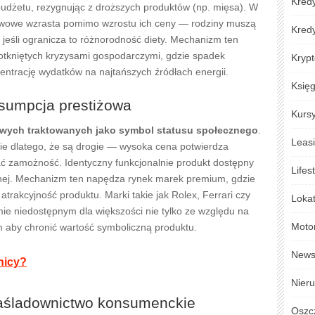
Kredy
budżetu, rezygnując z droższych produktów (np. mięsa). W
tawowe wzrasta pomimo wzrostu ich ceny — rodziny muszą
Kred
 jeśli ogranicza to różnorodność diety. Mechanizm ten
otkniętych kryzysami gospodarczymi, gdzie spadek
Krypt
ntrację wydatków na najtańszych źródłach energii.
Księ
sumpcja prestiżowa
Kursy
wych traktowanych jako symbol statusu społecznego
.
Leas
ie dlatego, że są drogie — wysoka cena potwierdza
 zamożność. Identyczny funkcjonalnie produkt dostępny
Lifes
acyjnej. Mechanizm ten napędza rynek marek premium, gdzie
rakcyjność produktu. Marki takie jak Rolex, Ferrari czy
Loka
mie niedostępnym dla większości nie tylko ze względu na
Moto
im aby chronić wartość symboliczną produktu.
New
lnicy?
Nier
aśladownictwo konsumenckie
Oszc