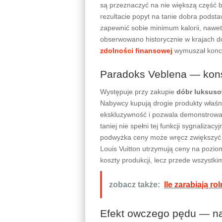
są przeznaczyć na nie większą część 
rezultacie popyt na tanie dobra pods
zapewnić sobie minimum kalorii, nawet
obserwowano historycznie w krajach d
zdolności finansowej
wymuszał konce
Paradoks Veblena — kon
Występuje przy zakupie
dóbr luksuso
Nabywcy kupują drogie produkty właśn
ekskluzywność i pozwala demonstrować
taniej nie spełni tej funkcji sygnaliz
podwyżka ceny może wręcz zwiększyć at
Louis Vuitton utrzymują ceny na pozio
koszty produkcji, lecz przede wszystk
zobacz także:
Ile zarabiają ro
Efekt owczego pędu — n