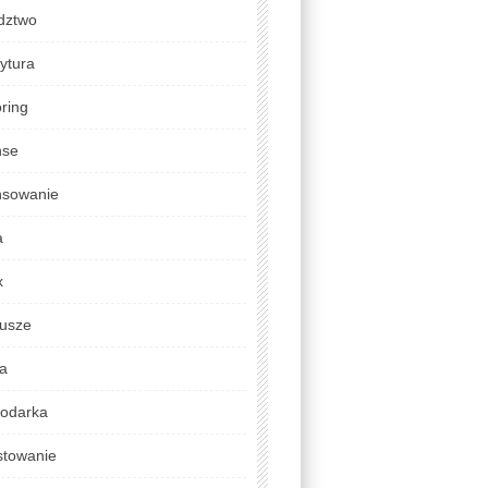
dztwo
ytura
ring
nse
nsowanie
a
x
usze
da
odarka
stowanie