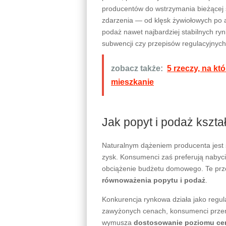
producentów do wstrzymania bieżącej 
zdarzenia — od klęsk żywiołowych po 
podaż nawet najbardziej stabilnych ry
subwencji czy przepisów regulacyjnyc
zobacz także:
5 rzeczy, na k
mieszkanie
Jak popyt i podaż kszt
Naturalnym dążeniem producenta jest 
zysk. Konsumenci zaś preferują nabycie
obciążenie budżetu domowego. Te prz
równoważenia popytu i podaż
.
Konkurencja rynkowa działa jako regula
zawyżonych cenach, konsumenci przeno
wymusza
dostosowanie poziomu ce