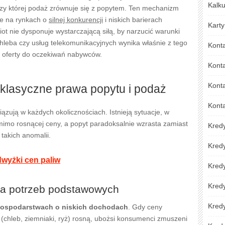
Kalku
rzy której podaż zrównuje się z popytem. Ten mechanizm
ie na rynkach o
silnej konkurencji
i niskich barierach
Karty
ot nie dysponuje wystarczającą siłą, by narzucić warunki
chleba czy usług telekomunikacyjnych wynika właśnie z tego
Kont
oferty do oczekiwań nabywców.
Kont
Konta
klasyczne prawa popytu i podaż
Kont
ązują w każdych okolicznościach. Istnieją sytuacje, w
imo rosnącej ceny, a popyt paradoksalnie wzrasta zamiast
Kred
 takich anomalii.
Kred
wyżki cen paliw
Kredy
Kred
ja potrzeb podstawowych
Kredy
 gospodarstwach o niskich dochodach
. Gdy ceny
chleb, ziemniaki, ryż) rosną, ubożsi konsumenci zmuszeni