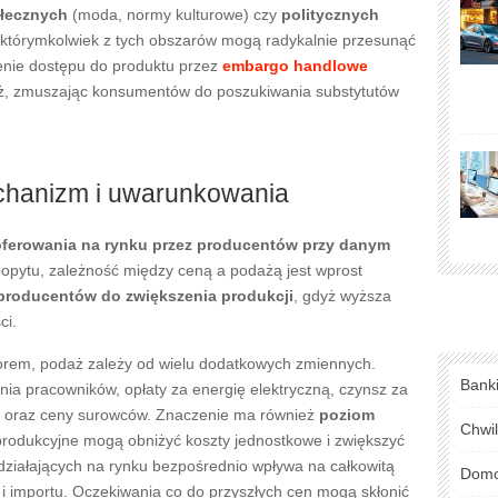
łecznych
(moda, normy kulturowe) czy
politycznych
w którymkolwiek z tych obszarów mogą radykalnie przesunąć
enie dostępu do produktu przez
embargo handlowe
aż, zmuszając konsumentów do poszukiwania substytutów
chanizm i uwarunkowania
oferowania na rynku przez producentów przy danym
popytu, zależność między ceną a podażą jest wprost
 producentów do zwiększenia produkcji
, gdyż wyższa
ci.
orem, podaż zależy od wielu dodatkowych zmiennych.
Bank
a pracowników, opłaty za energię elektryczną, czynsz za
n oraz ceny surowców. Znaczenie ma również
poziom
Chwi
rodukcyjne mogą obniżyć koszty jednostkowe i zwiększyć
ziałających na rynku bezpośrednio wpływa na całkowitą
Domo
 i importu. Oczekiwania co do przyszłych cen mogą skłonić