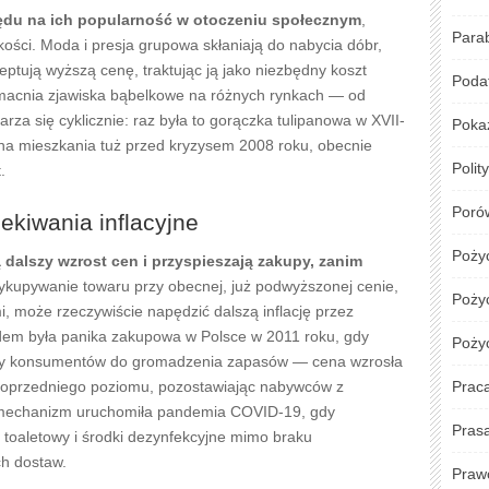
ędu na ich popularność w otoczeniu społecznym
,
Para
kości. Moda i presja grupowa skłaniają do nabycia dóbr,
ptują wyższą cenę, traktując ją jako niezbędny koszt
Podat
zmacnia zjawiska bąbelkowe na różnych rynkach — od
rza się cyklicznie: raz była to gorączka tulipanowa w XVII-
Poka
na mieszkania tuż przed kryzysem 2008 roku, obecnie
Polit
.
Poró
ekiwania inflacyjne
Poży
 dalszy wzrost cen i przyspieszają zakupy, zanim
kupywanie towaru przy obecnej, już podwyższonej cenie,
Pożyc
 może rzeczywiście napędzić dalszą inflację przez
dem była panika zakupowa w Polsce w 2011 roku, gdy
Poży
niły konsumentów do gromadzenia zapasów — cena wzrosła
 poprzedniego poziomu, pozostawiając nabywców z
Prac
 mechanizm uruchomiła pandemia COVID-19, gdy
Pras
toaletowy i środki dezynfekcyjne mimo braku
h dostaw.
Praw