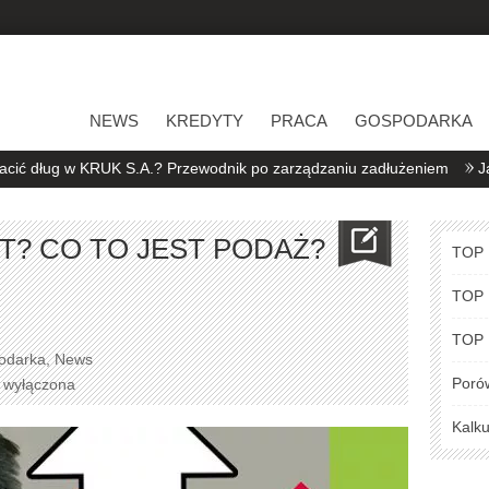
NEWS
KREDYTY
PRACA
GOSPODARKA
ług w KRUK S.A.? Przewodnik po zarządzaniu zadłużeniem
Jak oszc
T? CO TO JEST PODAŻ?
TOP
TOP
TOP
odarka
,
News
Poró
a wyłączona
Kalku