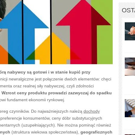
OST
órą nabywcy są gotowi i w stanie kupić przy
finicji newralgiczne jest połączenie dwóch elementów: chęci
menta oraz realnej siły nabywczej, czyli zdolności
.
Wzrost ceny produktu prowadzi zazwyczaj do spadku
owi fundament ekonomii rynkowej.
zereg czynników. Do najważniejszych należą
dochody
e preferencje konsumentów, ceny dóbr substytucyjnych
entarnych (uzupełniających). Nie można pominąć również
znych
(struktura wiekowa społeczeństwa),
geograficznych