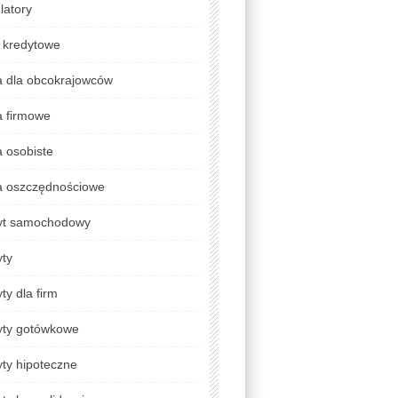
latory
 kredytowe
a dla obcokrajowców
a firmowe
 osobiste
a oszczędnościowe
yt samochodowy
yty
ty dla firm
yty gotówkowe
ty hipoteczne