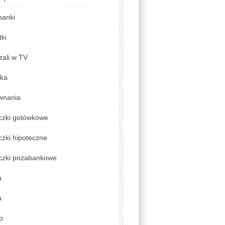
banki
ki
zali w TV
yka
wnania
czki gotówkowe
zki hipoteczne
czki pozabankowe
a
a
o