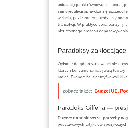
ustala się punkt równowagi — cena, p
samoregulacji sprawdza się szczególn
wejścia, gdzie żaden pojedynczy podmi
transakcji. W praktyce cena benzyny, 
nieustannego procesu dopasowywania 
Paradoksy zakłócające 
Opisane dotąd prawidłowości nie obowi
których konsumenci nabywają towary m
maleć. Ekonomiści zidentyfikowali kilka
zobacz także:
Budżet UE, Pod
Paradoks Giffena — pres
Dotyczy
dóbr pierwszej potrzeby w
podstawowych artykułów spożywczych (