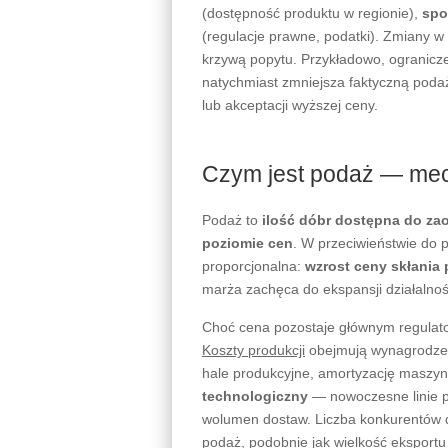
(dostępność produktu w regionie),
spo
(regulacje prawne, podatki). Zmiany 
krzywą popytu. Przykładowo, ogranicz
natychmiast zmniejsza faktyczną pod
lub akceptacji wyższej ceny.
Czym jest podaż — me
Podaż to
ilość dóbr dostępna do za
poziomie cen
. W przeciwieństwie do 
proporcjonalna:
wzrost ceny skłania
marża zachęca do ekspansji działalnoś
Choć cena pozostaje głównym regulat
Koszty produkcji
obejmują wynagrodzeni
hale produkcyjne, amortyzację maszy
technologiczny
— nowoczesne linie p
wolumen dostaw. Liczba konkurentów d
podaż, podobnie jak wielkość eksportu