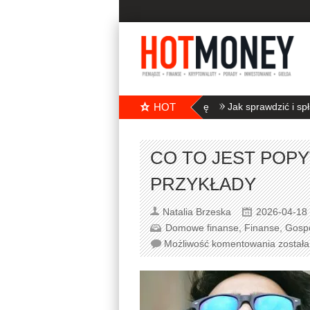
7 rzeczy, na które warto zwrócić uwagę
HOT
Jak sprawdzić i spłacić d
CO TO JEST POPY
PRZYKŁADY
Natalia Brzeska
2026-04-18
Domowe finanse
,
Finanse
,
Gosp
Możliwość komentowania
został