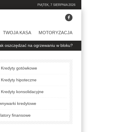
PIĄTEK, 7 SIERPNIA 2026
TWOJA KASA
MOTORYZACJA
zędzać na ogrzewaniu w bloku? 5 praktycznych porad
Jak jeździć,
Kredyty gotówkowe
Kredyty hipoteczne
Kredyty konsolidacyjne
wnywarki kredytowe
latory finansowe