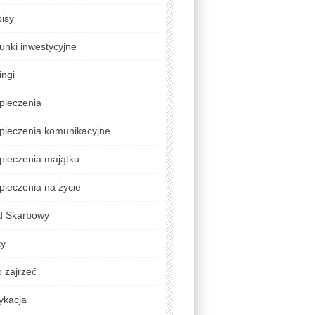
isy
unki inwestycyjne
ingi
pieczenia
pieczenia komunikacyjne
pieczenia majątku
ieczenia na życie
d Skarbowy
ty
 zajrzeć
ykacja