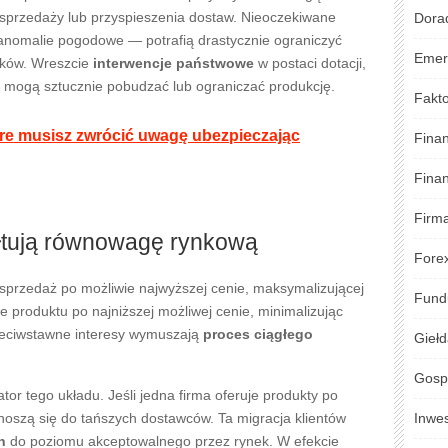
sprzedaży lub przyspieszenia dostaw. Nieoczekiwane
Dora
anomalie pogodowe — potrafią drastycznie ograniczyć
Emer
nków. Wreszcie
interwencje państwowe
w postaci dotacji,
h mogą sztucznie pobudzać lub ograniczać produkcję.
Fakto
tóre musisz zwrócić uwagę ubezpieczając
Fina
Fina
Firm
ałtują równowagę rynkową
Fore
sprzedaż po możliwie najwyższej cenie, maksymalizującej
Fund
 produktu po najniższej możliwej cenie, minimalizując
eciwstawne interesy wymuszają
proces ciągłego
Gieł
Gosp
tor tego układu. Jeśli jedna firma oferuje produkty po
szą się do tańszych dostawców. Ta migracja klientów
Inwe
n
do poziomu akceptowalnego przez rynek. W efekcie