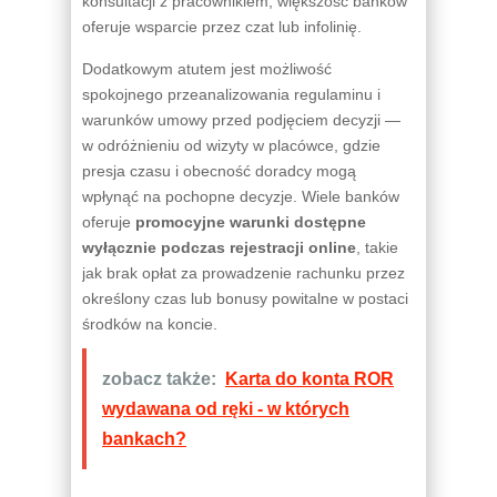
konsultacji z pracownikiem, większość banków
oferuje wsparcie przez czat lub infolinię.
Dodatkowym atutem jest możliwość
spokojnego przeanalizowania regulaminu i
warunków umowy przed podjęciem decyzji —
w odróżnieniu od wizyty w placówce, gdzie
presja czasu i obecność doradcy mogą
wpłynąć na pochopne decyzje. Wiele banków
oferuje
promocyjne warunki dostępne
wyłącznie podczas rejestracji online
, takie
jak brak opłat za prowadzenie rachunku przez
określony czas lub bonusy powitalne w postaci
środków na koncie.
zobacz także:
Karta do konta ROR
wydawana od ręki - w których
bankach?