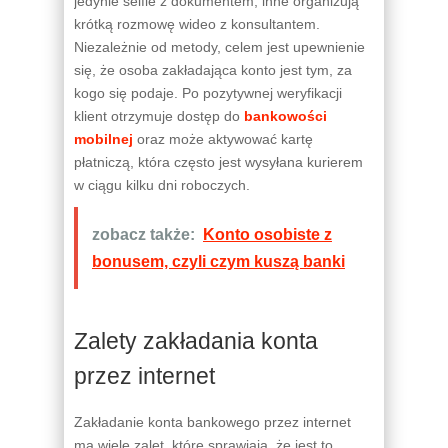
jedynie selfie z dokumentem, inne organizują
krótką rozmowę wideo z konsultantem.
Niezależnie od metody, celem jest upewnienie
się, że osoba zakładająca konto jest tym, za
kogo się podaje. Po pozytywnej weryfikacji
klient otrzymuje dostęp do
bankowości
mobilnej
oraz może aktywować kartę
płatniczą, która często jest wysyłana kurierem
w ciągu kilku dni roboczych.
zobacz także:
Konto osobiste z
bonusem, czyli czym kuszą banki
Zalety zakładania konta
przez internet
Zakładanie konta bankowego przez internet
ma wiele zalet, które sprawiają, że jest to