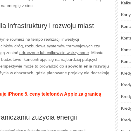
Kalku
a energię z sieci.
Karty
a infrastruktury i rozwoju miast
Kont
Kont
ynie również na tempo realizacji inwestycji
odcinków dróg, rozbudowa systemów tramwajowych czy
Konta
ogą zostać
odroczone lub całkowicie wstrzymane
. Miasta
y budżetowe, koncentrując się na najbardziej palących
Kont
perspektywie może to prowadzić do
spowolnienia rozwoju
życia w obszarach, gdzie planowane projekty nie doczekają
Kred
Kred
uje iPhone 5, ceny telefonów Apple za granicą
Kredy
Kred
aniczaniu zużycia energii
Kredy
mieszkańców o świadome korzystanie z energii