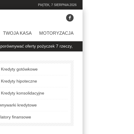
PIĄTEK, 7 SIERPNIA 2026
TWOJA KASA
MOTORYZACJA
oferty pożyczek 7 rzeczy, na które warto zwrócić uwagę
Jak spraw
Kredyty gotówkowe
Kredyty hipoteczne
Kredyty konsolidacyjne
wnywarki kredytowe
latory finansowe