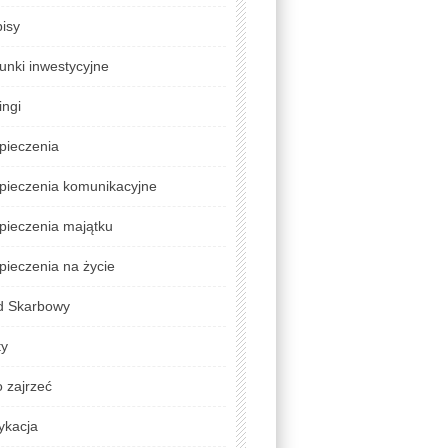
isy
unki inwestycyjne
ingi
pieczenia
pieczenia komunikacyjne
pieczenia majątku
ieczenia na życie
d Skarbowy
ty
 zajrzeć
ykacja