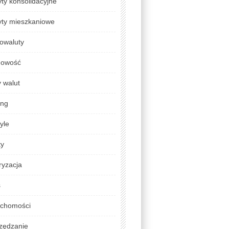
ty konsolidacyjne
yty mieszkaniowe
owaluty
gowość
 walut
ing
tyle
ty
ryzacja
s
uchomości
zędzanie