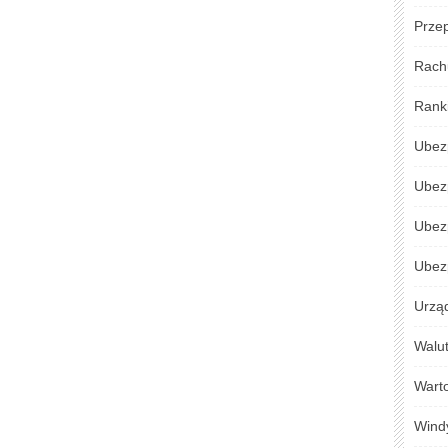
Przep
Rach
Rank
Ubez
Ubez
Ubez
Ubezp
Urzą
Walu
Warto
Wind