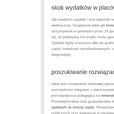
skok wydatków w plac
Jak wiadomo szpitale i inne placówki o
elektrycznej. Urządzenia takie jak
tom
utrzymywane w gotowości przez 24 go
się, że podwyżka cen prądu może spo
Szpitale będą zmuszone albo do podni
części świadczeń nierefundowanych, co
diagnostykę.
poszukiwanie rozwiązań
Jakie jest rozwiązanie zaistniałej sy
oszczędności związane z wykorzystani
jest współpraca polegająca na
wewnęt
Przedsiębiorstwa oraz gospodarstwa 
opłatach ze strony rządu
. Rozważan
publicznych oraz inwestycje w odnawia