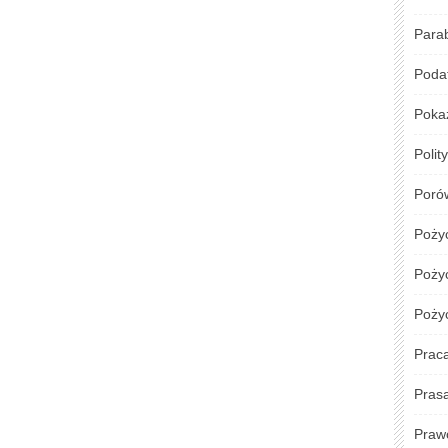
Para
Podat
Poka
Polit
Poró
Poży
Pożyc
Poży
Prac
Pras
Praw