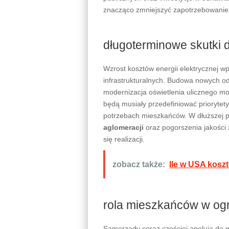
znacząco zmniejszyć zapotrzebowanie n
długoterminowe skutki dl
Wzrost kosztów energii elektrycznej wpł
infrastrukturalnych. Budowa nowych 
modernizacja oświetlenia ulicznego m
będą musiały przedefiniować priorytet
potrzebach mieszkańców. W dłuższej 
aglomeracji
oraz pogorszenia jakości 
się realizacji.
zobacz także:
Ile w USA koszt
rola mieszkańców w ogr
Samorządy coraz częściej apelują do 