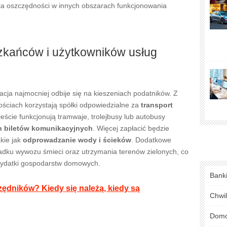
ia oszczędności w innych obszarach funkcjonowania
zkańców i użytkowników usług
acja najmocniej odbije się na kieszeniach podatników. Z
lościach korzystają spółki odpowiedzialne za
transport
eście funkcjonują tramwaje, trolejbusy lub autobusy
n biletów komunikacyjnych
. Więcej zapłacić będzie
akie jak
odprowadzanie wody i ścieków
. Dodatkowe
adku wywozu śmieci oraz utrzymania terenów zielonych, co
wydatki gospodarstw domowych.
Bank
zędników? Kiedy się należą, kiedy są
Chwi
Domo