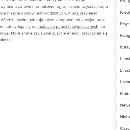
Kredy
jak wymiana żarówek na
ledowe
, ograniczenie użycia sprzętu
Kred
dernizacja domów jednorodzinnych, mogą przynieść
. Władze lokalne planują także kampanie edukacyjne oraz
Krypt
óre zdecydują się na
instalację paneli fotowoltaicznych
lub
e, które zmniejszy swoje zużycie energii, przyczynia się
Księ
iasta.
Kursy
Leas
Lifes
Loka
Moto
New
Nier
Oszc