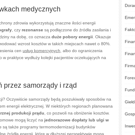
Dora
ówkach medycznych
Emer
chrony zdrowia wykorzystują znaczne ilości energii
Fakto
ografy
, czy
rezonanse
są podłączone do źródła zasilania i
dziny na dobę, co oznacza
duże pobory energii
. Okazuje
Fina
wodować wzrost kosztów w takich miejscach nawet o 80%.
esienia cen
usług komercyjnych
, albo do ograniczenia
Fina
 w praktyce wydłuży kolejki pacjentów oczekujących na
Firm
Fore
 przez samorządy i rząd
Fund
tuacji? Oczywiście samorządy będą poszukiwały sposobów na
Gieł
em energii elektrycznej. W niektórych regionach planowana
rznej produkcji prądu
, co pozwoli na obniżenie kosztów.
Gosp
domowe mogą liczyć na
jednorazowe dopłaty lub ulgi w
Inwe
e są także programy termomodernizacji budynków
lne źródła energii, które w dłuższej perspektywie mogą