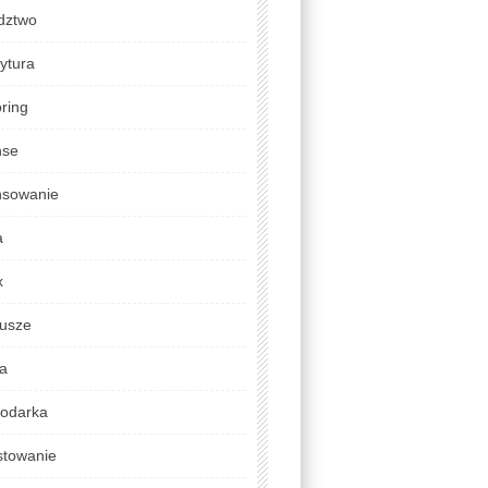
dztwo
ytura
ring
nse
nsowanie
a
x
usze
da
odarka
stowanie