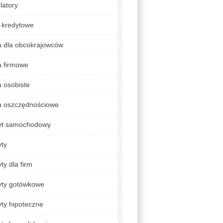
latory
 kredytowe
a dla obcokrajowców
a firmowe
 osobiste
a oszczędnościowe
yt samochodowy
yty
ty dla firm
yty gotówkowe
ty hipoteczne