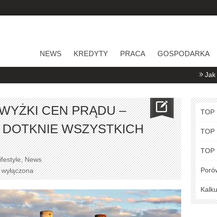
NEWS
KREDYTY
PRACA
GOSPODARKA
Jak porównywać 
YŻKI CEN PRĄDU –
TOP
 DOTKNIE WSZYSTKICH
TOP
TOP
ifestyle
,
News
Poró
a wyłączona
Kalku