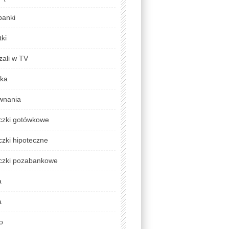
banki
ki
zali w TV
yka
wnania
czki gotówkowe
zki hipoteczne
czki pozabankowe
a
a
o