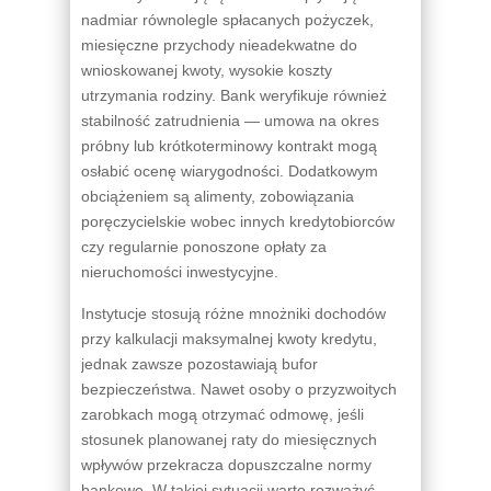
nadmiar równolegle spłacanych pożyczek,
miesięczne przychody nieadekwatne do
wnioskowanej kwoty, wysokie koszty
utrzymania rodziny. Bank weryfikuje również
stabilność zatrudnienia — umowa na okres
próbny lub krótkoterminowy kontrakt mogą
osłabić ocenę wiarygodności. Dodatkowym
obciążeniem są alimenty, zobowiązania
poręczycielskie wobec innych kredytobiorców
czy regularnie ponoszone opłaty za
nieruchomości inwestycyjne.
Instytucje stosują różne mnożniki dochodów
przy kalkulacji maksymalnej kwoty kredytu,
jednak zawsze pozostawiają bufor
bezpieczeństwa. Nawet osoby o przyzwoitych
zarobkach mogą otrzymać odmowę, jeśli
stosunek planowanej raty do miesięcznych
wpływów przekracza dopuszczalne normy
bankowe. W takiej sytuacji warto rozważyć