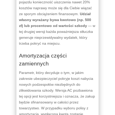
pojazdu konieczność uiszczenia nawet 20%
kosztów naprawy może się dla Ciebie wiązać
ze sporym obciążeniem finansowym.
Udział
własny wyrażany bywa kwotowo (np. 500
zł) lub procentowo od wartości szkody
— w
tej drugiej wersji każda poważniejsza stłuczka
generuje nieprzewidywalny wydatek, który
trzeba pokryć na miejscu.
Amortyzacja części
zamiennych
Parametr, który decyduje o tym, w jakim
zakresie ubezpieczyciel pokryje koszt nabycia
nowych podzespołów niezbędnych do
zlikwidowania szkody. Wersja AC pozbawiona
tej opcji jest korzystniejsza i oznacza, że zakup
będzie sfinansowany w całości przez
towarzystwo. W przypadku wyboru polisy z
amortyzacją,
wypłacona kwota zostanie