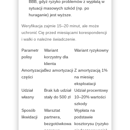
BBB, gdyż ryzyko problemów z wypłatą w
sytuacji masowych szkód (np. po
huraganie) jest wyższe.
Weryfikacja zajmie 15–20 minut, ale może
uchronić Cię przed miesiącami korespondencji
i walki o należne świadczenie.
Parametr
Wariant
Wariant ryzykowny
polisy
korzystny dla
klienta
Amortyzacja
Bez amortyzacji
Z amortyzacją 1%
części
na miesiąc
eksploatacji
Udział
Brak lub udział
Udział procentowy
własny
stały do 500 zł
10–20% wartości
szkody
Sposób
Warsztat
Wypłata na
likwidacji
partnera,
podstawie
bezgotówkowa
kosztorysu (ryzyko