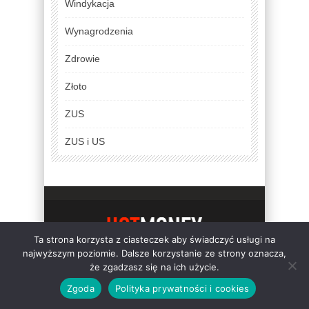
Windykacja
Wynagrodzenia
Zdrowie
Złoto
ZUS
ZUS i US
Ta strona korzysta z ciasteczek aby świadczyć usługi na
REGULAMIN
TEMATY
najwyższym poziomie. Dalsze korzystanie ze strony oznacza,
że zgadzasz się na ich użycie.
POLITYKA PRYWATNOŚCI I COOKIES
Zgoda
Polityka prywatności i cookies
Copyright 2018 - HotMoney.pl - prosto o
pieniądzach, finansach w artykułach. Śledź