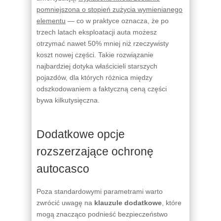
pomniejszona o stopień zużycia wymienianego
elementu
— co w praktyce oznacza, że po
trzech latach eksploatacji auta możesz
otrzymać nawet 50% mniej niż rzeczywisty
koszt nowej części. Takie rozwiązanie
najbardziej dotyka właścicieli starszych
pojazdów, dla których różnica między
odszkodowaniem a faktyczną ceną części
bywa kilkutysięczna.
Dodatkowe opcje
rozszerzające ochronę
autocasco
Poza standardowymi parametrami warto
zwrócić uwagę na
klauzule dodatkowe
, które
mogą znacząco podnieść bezpieczeństwo