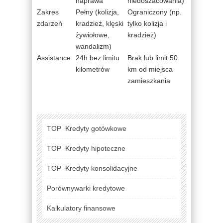
naprawa
niedoszacowania)
Zakres
Pełny (kolizja,
Ograniczony (np.
zdarzeń
kradzież, klęski
tylko kolizja i
żywiołowe,
kradzież)
wandalizm)
Assistance
24h bez limitu
Brak lub limit 50
kilometrów
km od miejsca
zamieszkania
TOP
Kredyty gotówkowe
TOP
Kredyty hipoteczne
TOP
Kredyty konsolidacyjne
Porównywarki kredytowe
Kalkulatory finansowe