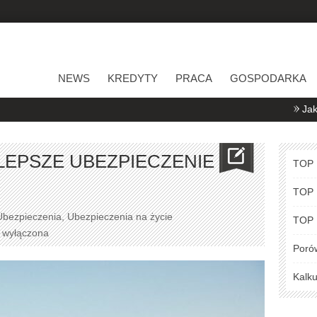
NEWS
KREDYTY
PRACA
GOSPODARKA
Jak porównywać
LEPSZE UBEZPIECZENIE
TOP
TOP
Ubezpieczenia
,
Ubezpieczenia na życie
TOP
a wyłączona
Poró
Kalku