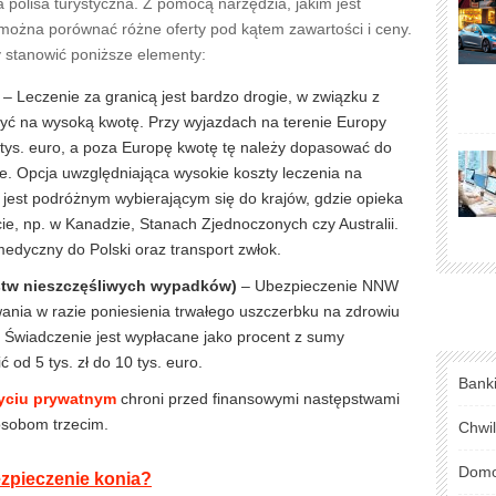
 polisa turystyczna. Z pomocą narzędzia, jakim jest
 można porównać różne oferty pod kątem zawartości i ceny.
 stanowić poniższe elementy:
– Leczenie za granicą jest bardzo drogie, w związku z
zyć na wysoką kwotę. Przy wyjazdach na terenie Europy
ys. euro, a poza Europę kwotę tę należy dopasować do
. Opcja uwzględniająca wysokie koszty leczenia na
jest podróżnym wybierającym się do krajów, gdzie opieka
ie, np. w Kanadzie, Stanach Zjednoczonych czy Australii.
edyczny do Polski oraz transport zwłok.
stw nieszczęśliwych wypadków)
– Ubezpieczenie NNW
nia w razie poniesienia trwałego uszczerbku na zdrowiu
 Świadczenie jest wypłacane jako procent z sumy
od 5 tys. zł do 10 tys. euro.
Bank
yciu prywatnym
chroni przed finansowymi następstwami
osobom trzecim.
Chwi
Domo
ezpieczenie konia?