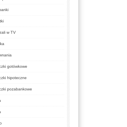
banki
ki
zali w TV
yka
wnania
czki gotówkowe
zki hipoteczne
czki pozabankowe
a
a
o