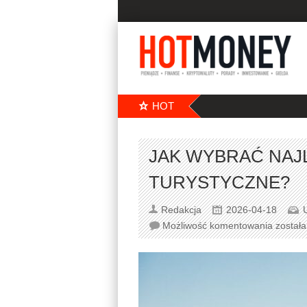
HOT
JAK WYBRAĆ NAJ
TURYSTYCZNE?
Redakcja
2026-04-18
Możliwość komentowania
został