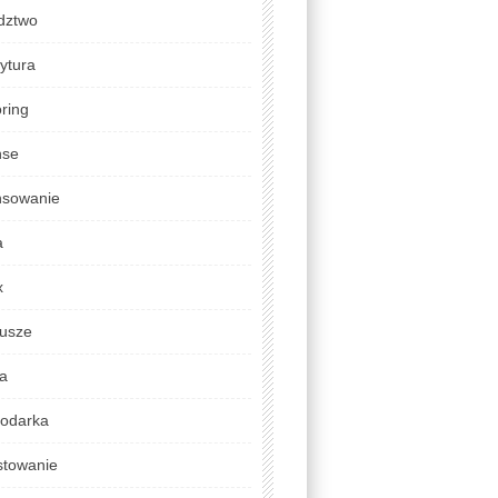
dztwo
ytura
ring
nse
nsowanie
a
x
usze
da
odarka
stowanie