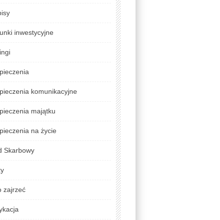
isy
unki inwestycyjne
ingi
pieczenia
pieczenia komunikacyjne
pieczenia majątku
ieczenia na życie
d Skarbowy
ty
 zajrzeć
ykacja