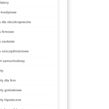
latory
 kredytowe
a dla obcokrajowców
a firmowe
 osobiste
a oszczędnościowe
yt samochodowy
yty
ty dla firm
yty gotówkowe
ty hipoteczne