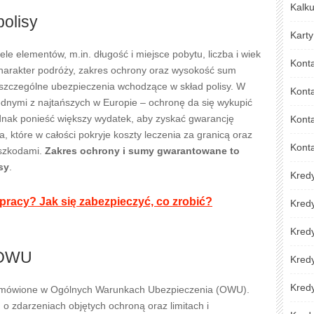
Kalku
polisy
Karty
ele elementów, m.in. długość i miejsce pobytu, liczba i wiek
Kont
harakter podróży, zakres ochrony oraz wysokość sum
szczególne ubezpieczenia wchodzące w skład polisy. W
Kont
ednymi z najtańszych w Europie – ochronę da się wykupić
jednak ponieść większy wydatek, aby zyskać gwarancję
Konta
, które w całości pokryje koszty leczenia za granicą oraz
Kont
 szkodami.
Zakres ochrony i sumy gwarantowane to
sy
.
Kred
 pracy? Jak się zabezpieczyć, co zrobić?
Kred
Kredy
 OWU
Kred
Kredy
e omówione w Ogólnych Warunkach Ubezpieczenia (OWU).
 o zdarzeniach objętych ochroną oraz limitach i