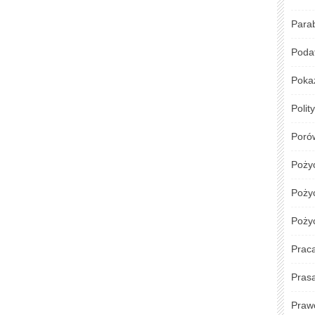
Para
Podat
Poka
Polit
Poró
Poży
Pożyc
Poży
Prac
Pras
Praw