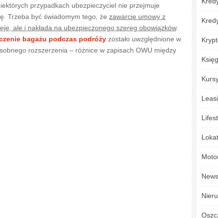
Kredy
iektórych przypadkach ubezpieczyciel nie przejmuje
dę. Trzeba być świadomym tego, że
zawarcie umowy z
Kred
ileje, ale i nakłada na ubezpieczonego szereg obowiązków
.
czenie bagażu podczas podróży
zostało uwzględnione w
Krypt
sobnego rozszerzenia – różnice w zapisach OWU między
Księ
Kursy
Leas
Lifes
Loka
Moto
New
Nier
Oszc