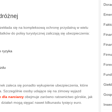
Dora
Emer
dróżnej
Fakto
przekłada się na kompleksową ochronę przydatną w wielu
atków do polisy turystycznej zaliczają się ubezpieczenia:
Fina
Fina
o ryzyka
Firm
Fore
azdu
Fund
Gieł
k zaleca się ponadto wykupienie ubezpieczenia, które
a. Szczególnie osoby udające się na zimowy wyjazd
Gosp
 dla narciarzy
obejmuje zarówno ratownictwo górskie, jak
h działań mogą sięgać nawet kilkunastu tysięcy euro.
Inwe