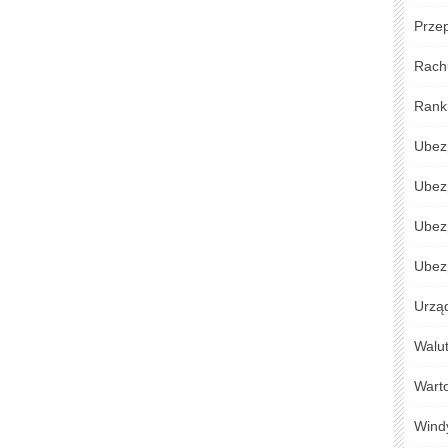
Przep
Rach
Rank
Ubez
Ubez
Ubez
Ubezp
Urzą
Walu
Warto
Wind