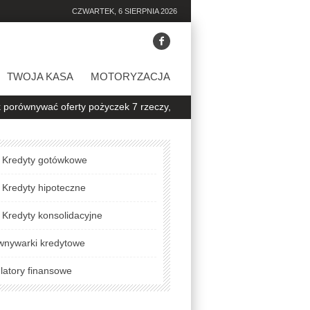
CZWARTEK, 6 SIERPNIA 2026
TWOJA KASA
MOTORYZACJA
 oferty pożyczek 7 rzeczy, na które warto zwrócić uwagę
Jak spra
Kredyty gotówkowe
Kredyty hipoteczne
Kredyty konsolidacyjne
wnywarki kredytowe
latory finansowe