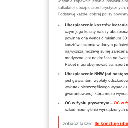
w stanie zapewnić jedynie indywidualna
kalkulator ubezpieczeń turystycznych,
Podstawę każdej dobrej polisy powinny
Ubezpieczenie kosztów leczenia
czym jego koszty należy ubezpiec
powinna ona wynosić minimum 30 t
kosztów leczenia w danym państwie
najwyższą możliwą sumę zalecana 
medyczna jest najdroższa na świec
Pakiet musi obejmować transport m
Ubezpieczenie NNW (od następ
jest gwarantem wypłaty odszkodowa
wskutek nieszczęśliwego wypadku.
gwarantowanej, która może wynosić 
OC w życiu prywatnym
–
OC w ż
szkód nieumyślnie wyrządzonych 
zobacz także:
Ile kosztuje ub