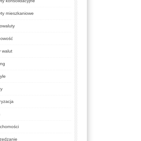
ty konsolidacyjne
yty mieszkaniowe
owaluty
gowość
 walut
ing
tyle
ty
ryzacja
s
uchomości
zędzanie