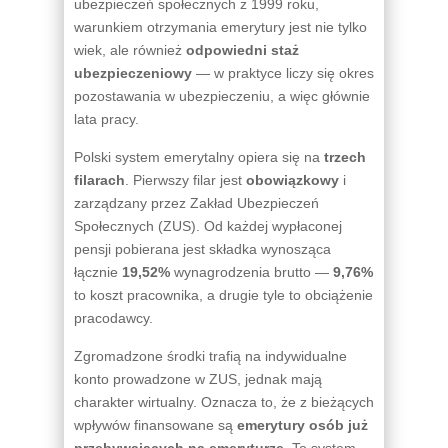
ubezpieczeń społecznych z 1999 roku,
warunkiem otrzymania emerytury jest nie tylko
wiek, ale również
odpowiedni staż
ubezpieczeniowy
— w praktyce liczy się okres
pozostawania w ubezpieczeniu, a więc głównie
lata pracy.
Polski system emerytalny opiera się na
trzech
filarach
. Pierwszy filar jest
obowiązkowy
i
zarządzany przez Zakład Ubezpieczeń
Społecznych (ZUS). Od każdej wypłaconej
pensji pobierana jest składka wynosząca
łącznie
19,52%
wynagrodzenia brutto —
9,76%
to koszt pracownika, a drugie tyle to obciążenie
pracodawcy.
Zgromadzone środki trafią na indywidualne
konto prowadzone w ZUS, jednak mają
charakter wirtualny. Oznacza to, że z bieżących
wpływów finansowane są
emerytury osób już
przebywających na emeryturze
. To system