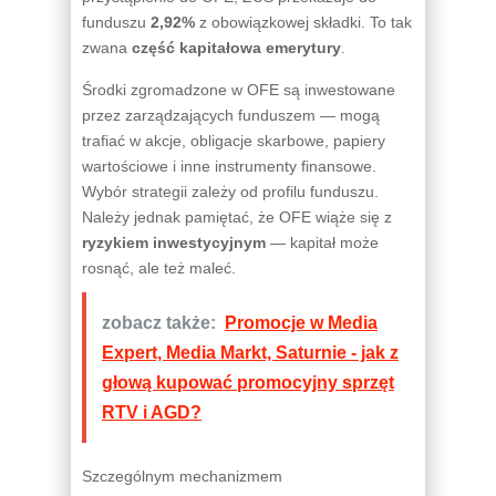
funduszu
2,92%
z obowiązkowej składki. To tak
zwana
część kapitałowa emerytury
.
Środki zgromadzone w OFE są inwestowane
przez zarządzających funduszem — mogą
trafiać w akcje, obligacje skarbowe, papiery
wartościowe i inne instrumenty finansowe.
Wybór strategii zależy od profilu funduszu.
Należy jednak pamiętać, że OFE wiąże się z
ryzykiem inwestycyjnym
— kapitał może
rosnąć, ale też maleć.
zobacz także:
Promocje w Media
Expert, Media Markt, Saturnie - jak z
głową kupować promocyjny sprzęt
RTV i AGD?
Szczególnym mechanizmem