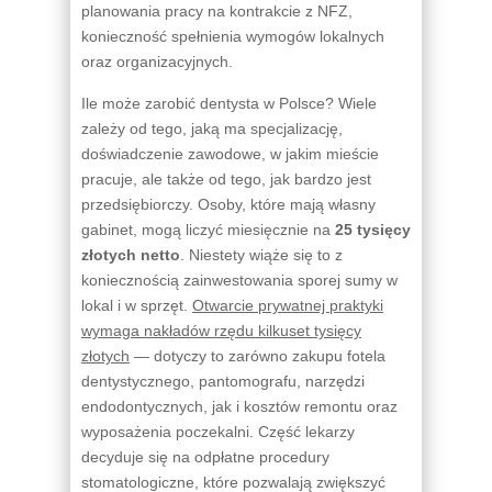
planowania pracy na kontrakcie z NFZ,
konieczność spełnienia wymogów lokalnych
oraz organizacyjnych.
Ile może zarobić dentysta w Polsce? Wiele
zależy od tego, jaką ma specjalizację,
doświadczenie zawodowe, w jakim mieście
pracuje, ale także od tego, jak bardzo jest
przedsiębiorczy. Osoby, które mają własny
gabinet, mogą liczyć miesięcznie na
25 tysięcy
złotych netto
. Niestety wiąże się to z
koniecznością zainwestowania sporej sumy w
lokal i w sprzęt.
Otwarcie prywatnej praktyki
wymaga nakładów rzędu kilkuset tysięcy
złotych
— dotyczy to zarówno zakupu fotela
dentystycznego, pantomografu, narzędzi
endodontycznych, jak i kosztów remontu oraz
wyposażenia poczekalni. Część lekarzy
decyduje się na odpłatne procedury
stomatologiczne, które pozwalają zwiększyć