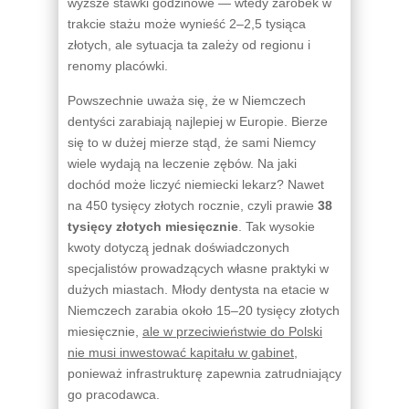
wyższe stawki godzinowe — wtedy zarobek w
trakcie stażu może wynieść 2–2,5 tysiąca
złotych, ale sytuacja ta zależy od regionu i
renomy placówki.
Powszechnie uważa się, że w Niemczech
dentyści zarabiają najlepiej w Europie. Bierze
się to w dużej mierze stąd, że sami Niemcy
wiele wydają na leczenie zębów. Na jaki
dochód może liczyć niemiecki lekarz? Nawet
na 450 tysięcy złotych rocznie, czyli prawie
38
tysięcy złotych miesięcznie
. Tak wysokie
kwoty dotyczą jednak doświadczonych
specjalistów prowadzących własne praktyki w
dużych miastach. Młody dentysta na etacie w
Niemczech zarabia około 15–20 tysięcy złotych
miesięcznie,
ale w przeciwieństwie do Polski
nie musi inwestować kapitału w gabinet
,
ponieważ infrastrukturę zapewnia zatrudniający
go pracodawca.