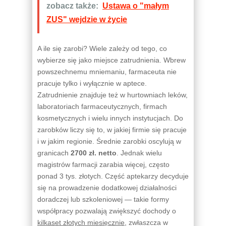
zobacz także:
Ustawa o "małym
ZUS" wejdzie w życie
A ile się zarobi? Wiele zależy od tego, co
wybierze się jako miejsce zatrudnienia. Wbrew
powszechnemu mniemaniu, farmaceuta nie
pracuje tylko i wyłącznie w aptece.
Zatrudnienie znajduje też w hurtowniach leków,
laboratoriach farmaceutycznych, firmach
kosmetycznych i wielu innych instytucjach. Do
zarobków liczy się to, w jakiej firmie się pracuje
i w jakim regionie. Średnie zarobki oscylują w
granicach
2700 zł. netto
. Jednak wielu
magistrów farmacji zarabia więcej, często
ponad 3 tys. złotych. Część aptekarzy decyduje
się na prowadzenie dodatkowej działalności
doradczej lub szkoleniowej — takie formy
współpracy pozwalają zwiększyć dochody o
kilkaset złotych miesięcznie
, zwłaszcza w