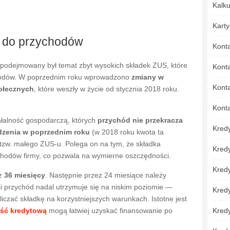
Kalku
Karty
a do przychodów
Kont
podejmowany był temat zbyt wysokich składek ZUS, które
Kont
chodów. W poprzednim roku wprowadzono
zmiany w
Konta
ołecznych
, które weszły w życie od stycznia 2018 roku.
Kont
łalność gospodarczą, których
przychód nie przekracza
Kred
dzenia w poprzednim roku
(w 2018 roku kwota ta
z tzw. małego ZUS-u. Polega on na tym, że składka
Kred
ychodów firmy, co pozwala na wymierne oszczędności.
Kredy
ez
36 miesięcy
. Następnie przez 24 miesiące należy
i przychód nadal utrzymuje się na niskim poziomie —
Kred
czać składkę na korzystniejszych warunkach. Istotne jest
ść kredytową
mogą łatwiej uzyskać finansowanie po
Kredy