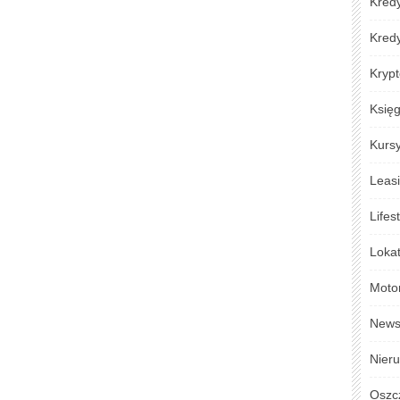
Kredy
Kred
Krypt
Księ
Kursy
Leas
Lifes
Loka
Moto
New
Nier
Oszc