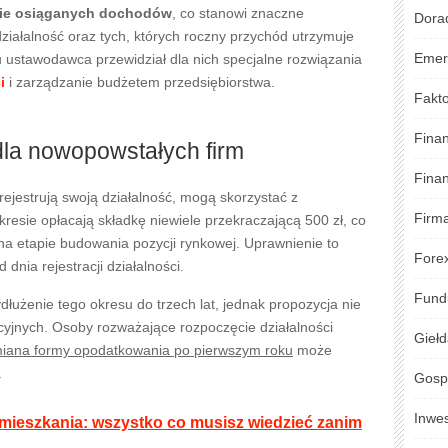
znie osiąganych dochodów
, co stanowi znaczne
Dora
ziałalność oraz tych, których roczny przychód utrzymuje
Emer
u ustawodawca przewidział dla nich specjalne rozwiązania
i
i zarządzanie budżetem przedsiębiorstwa.
Fakto
Fina
dla nowopowstałych firm
Fina
 rejestrują swoją działalność, mogą skorzystać z
Firm
resie opłacają składkę niewiele przekraczającą 500 zł, co
a etapie budowania pozycji rynkowej. Uprawnienie to
Fore
 dnia rejestracji działalności.
Fund
łużenie tego okresu do trzech lat, jednak propozycja nie
acyjnych. Osoby rozważające rozpoczęcie działalności
Gieł
iana formy opodatkowania po pierwszym roku
może
.
Gosp
Inwe
mieszkania: wszystko co musisz wiedzieć zanim