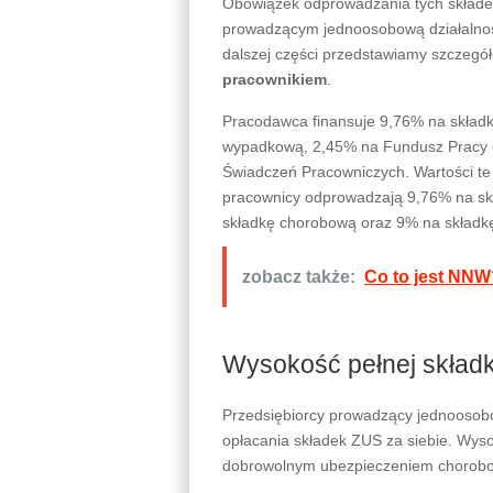
Obowiązek odprowadzania tych skład
prowadzącym jednoosobową działalnoś
dalszej części przedstawiamy szczeg
pracownikiem
.
Pracodawca finansuje 9,76% na składk
wypadkową, 2,45% na Fundusz Pracy 
Świadczeń Pracowniczych. Wartości te
pracownicy odprowadzają 9,76% na sk
składkę chorobową oraz 9% na składk
zobacz także:
Co to jest NN
Wysokość pełnej składk
Przedsiębiorcy prowadzący jednoosob
opłacania składek ZUS za siebie. Wyso
dobrowolnym ubezpieczeniem chorobow