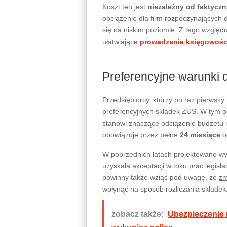
Koszt ten jest
niezależny od faktyc
obciążenie dla firm rozpoczynających d
się na niskim poziomie. Z tego względ
ułatwiające
prowadzenie księgowośc
Preferencyjne warunki 
Przedsiębiorcy, którzy po raz pierwszy
preferencyjnych składek ZUS. W tym ok
stanowi znaczące odciążenie budżetu n
obowiązuje przez pełne
24 miesiące
od
W poprzednich latach projektowano wyd
uzyskała akceptacji w toku prac legisl
powinny także wziąć pod uwagę, że
zm
wpłynąć na sposób rozliczania składek
zobacz także:
Ubezpieczenie 