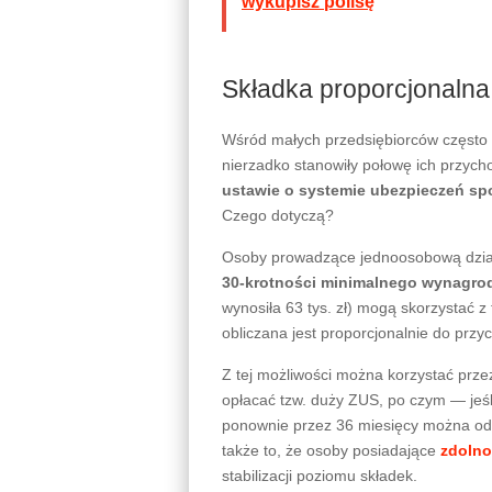
wykupisz polisę
Składka proporcjonaln
Wśród małych przedsiębiorców często 
nierzadko stanowiły połowę ich przy
ustawie o systemie ubezpieczeń sp
Czego dotyczą?
Osoby prowadzące jednoosobową dzia
30-krotności minimalnego wynagro
wynosiła 63 tys. zł) mogą skorzystać 
obliczana jest proporcjonalnie do prz
Z tej możliwości można korzystać prz
opłacać tzw. duży ZUS, po czym — jeśl
ponownie przez 36 miesięcy można odli
także to, że osoby posiadające
zdolno
stabilizacji poziomu składek.