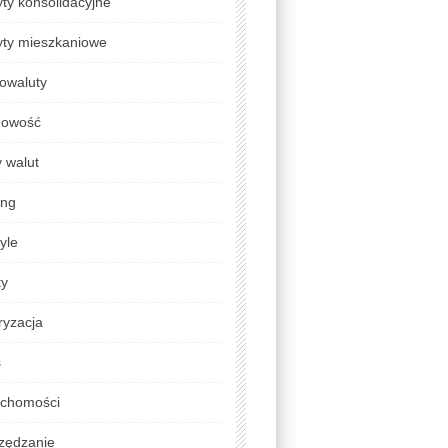
ty konsolidacyjne
yty mieszkaniowe
owaluty
gowość
 walut
ing
tyle
ty
ryzacja
s
uchomości
zędzanie