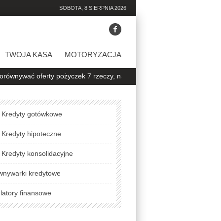
SOBOTA, 8 SIERPNIA 2026
TWOJA KASA
MOTORYZACJA
oferty pożyczek 7 rzeczy, na które warto zwrócić uwagę
Jak sprawd
Kredyty gotówkowe
Kredyty hipoteczne
Kredyty konsolidacyjne
wnywarki kredytowe
latory finansowe