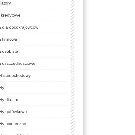
latory
 kredytowe
a dla obcokrajowców
a firmowe
 osobiste
a oszczędnościowe
yt samochodowy
yty
ty dla firm
yty gotówkowe
ty hipoteczne