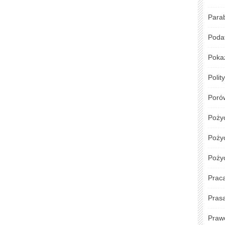
Para
Podat
Poka
Polit
Poró
Poży
Pożyc
Poży
Prac
Pras
Praw