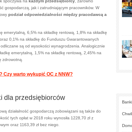
ek spoczywa na
każdym przedsiębiorcy
, zarówno
ć gospodarczą, jak i zatrudniającym pracowników. W
ółowy
podział odpowiedzialności między pracodawcą a
ę emerytalną, 6,5% na składkę rentową, 1,8% na składkę
oraz 0,1% na składkę do Funduszu Gwarantowanych
 odliczane są od wysokości wynagrodzenia. Analogicznie
ładkę emerytalną, 1,5% na składkę rentową, 2,45% na
ę zdrowotną.
W? Czy warto wykupić OC z NNW?
i dla przedsiębiorców
Bank
ową działalność gospodarczą zobowiązani są także do
Chwi
kość tych opłat w 2018 roku wynosiła 1228,70 zł z
ym oraz 1163,39 zł bez niego.
Domo