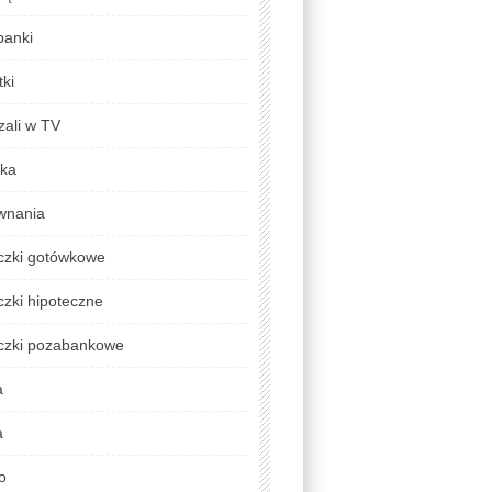
banki
ki
zali w TV
yka
wnania
czki gotówkowe
zki hipoteczne
czki pozabankowe
a
a
o