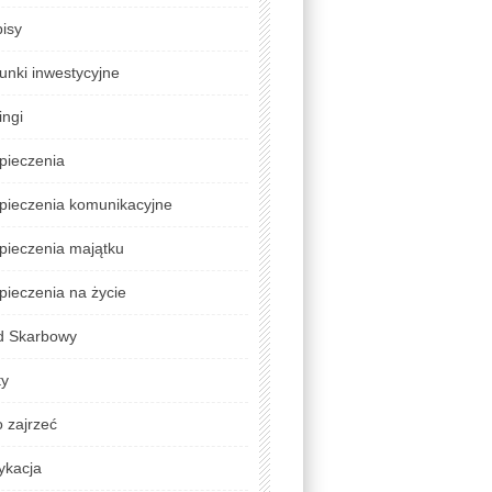
isy
unki inwestycyjne
ingi
pieczenia
pieczenia komunikacyjne
pieczenia majątku
ieczenia na życie
d Skarbowy
ty
 zajrzeć
ykacja