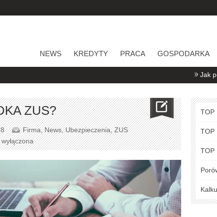
NEWS
KREDYTY
PRACA
GOSPODARKA
Jak porównywać 
DKA ZUS?
TOP
18
Firma
,
News
,
Ubezpieczenia
,
ZUS
TOP
a wyłączona
TOP
Poró
Kalku