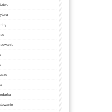
dztwo
ytura
ring
nse
nsowanie
a
x
usze
da
odarka
stowanie