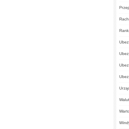
Przep
Rach
Rank
Ubez
Ubez
Ubez
Ubezp
Urzą
Walu
Warto
Wind