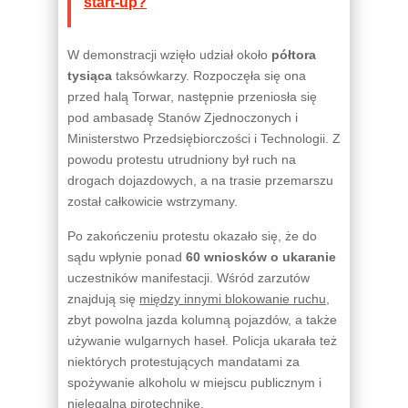
start-up?
W demonstracji wzięło udział około
półtora
tysiąca
taksówkarzy. Rozpoczęła się ona
przed halą Torwar, następnie przeniosła się
pod ambasadę Stanów Zjednoczonych i
Ministerstwo Przedsiębiorczości i Technologii. Z
powodu protestu utrudniony był ruch na
drogach dojazdowych, a na trasie przemarszu
został całkowicie wstrzymany.
Po zakończeniu protestu okazało się, że do
sądu wpłynie ponad
60 wniosków o ukaranie
uczestników manifestacji. Wśród zarzutów
znajdują się
między innymi blokowanie ruchu
,
zbyt powolna jazda kolumną pojazdów, a także
używanie wulgarnych haseł. Policja ukarała też
niektórych protestujących mandatami za
spożywanie alkoholu w miejscu publicznym i
nielegalną pirotechnikę.