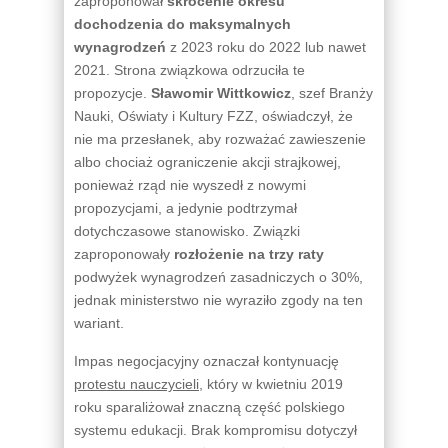
zaproponował
skrócenie okresu
dochodzenia do maksymalnych
wynagrodzeń
z 2023 roku do 2022 lub nawet
2021. Strona związkowa odrzuciła te
propozycje.
Sławomir Wittkowicz
, szef Branży
Nauki, Oświaty i Kultury FZZ, oświadczył, że
nie ma przesłanek, aby rozważać zawieszenie
albo chociaż ograniczenie akcji strajkowej,
ponieważ rząd nie wyszedł z nowymi
propozycjami, a jedynie podtrzymał
dotychczasowe stanowisko. Związki
zaproponowały
rozłożenie na trzy raty
podwyżek wynagrodzeń zasadniczych o 30%,
jednak ministerstwo nie wyraziło zgody na ten
wariant.
Impas negocjacyjny oznaczał kontynuację
protestu nauczycieli
, który w kwietniu 2019
roku sparaliżował znaczną część polskiego
systemu edukacji. Brak kompromisu dotyczył