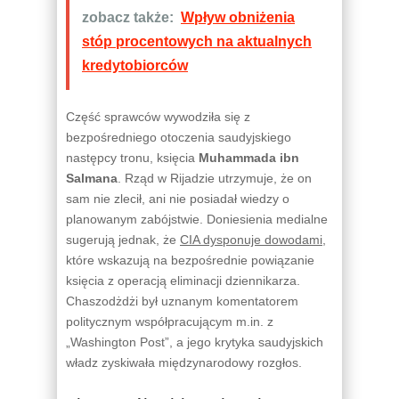
zobacz także:
Wpływ obniżenia
stóp procentowych na aktualnych
kredytobiorców
Część sprawców wywodziła się z
bezpośredniego otoczenia saudyjskiego
następcy tronu, księcia
Muhammada ibn
Salmana
. Rząd w Rijadzie utrzymuje, że on
sam nie zlecił, ani nie posiadał wiedzy o
planowanym zabójstwie. Doniesienia medialne
sugerują jednak, że
CIA dysponuje dowodami
,
które wskazują na bezpośrednie powiązanie
księcia z operacją eliminacji dziennikarza.
Chaszodżdżi był uznanym komentatorem
politycznym współpracującym m.in. z
„Washington Post”, a jego krytyka saudyjskich
władz zyskiwała międzynarodowy rozgłos.