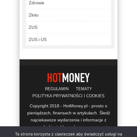
Zdrowie
Złoto
ZUS
ZUS i US
REGULAMIN
TEMATY
POLITYKA PRYWATNOŚCI I COOKIES
Copyright 2018 - HotMoney.pl - prosto o
pieniądzach, finansach w artykułach. Śledź
najciekawsze wydarzenia i informacje z
gospodarki, giełdy, rynku pracy, prawa i
Ta strona korzysta z ciasteczek aby świadczyć usługi na
przepisów, podatków, kredytów.