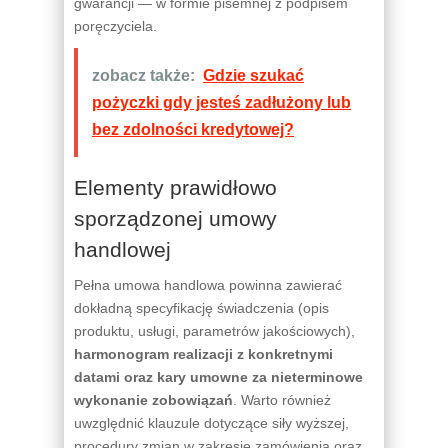
gwarancji — w formie pisemnej z podpisem
poręczyciela.
zobacz także:
Gdzie szukać
pożyczki gdy jesteś zadłużony lub
bez zdolności kredytowej?
Elementy prawidłowo
sporządzonej umowy
handlowej
Pełna umowa handlowa powinna zawierać
dokładną specyfikację świadczenia (opis
produktu, usługi, parametrów jakościowych),
harmonogram realizacji z konkretnymi
datami oraz kary umowne za nieterminowe
wykonanie zobowiązań
. Warto również
uwzględnić klauzule dotyczące siły wyższej,
procedury zmian w zakresie zamówienia oraz