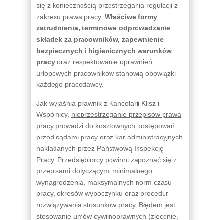
się z koniecznością przestrzegania regulacji z
zakresu prawa pracy.
Właściwe formy
zatrudnienia, terminowe odprowadzanie
składek za pracowników, zapewnienie
bezpiecznych i higienicznych warunków
pracy
oraz respektowanie uprawnień
urlopowych pracowników stanowią obowiązki
każdego pracodawcy.
Jak wyjaśnia prawnik z Kancelarii Klisz i
Wspólnicy,
nieprzestrzeganie przepisów prawa
pracy prowadzi do kosztownych postępowań
przed sądami pracy oraz kar administracyjnych
nakładanych przez Państwową Inspekcję
Pracy. Przedsiębiorcy powinni zapoznać się z
przepisami dotyczącymi minimalnego
wynagrodzenia, maksymalnych norm czasu
pracy, okresów wypoczynku oraz procedur
rozwiązywania stosunków pracy. Błędem jest
stosowanie umów cywilnoprawnych (zlecenie,