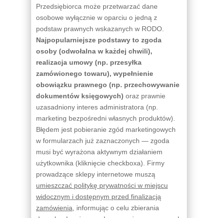
Przedsiębiorca może przetwarzać dane
osobowe wyłącznie w oparciu o jedną z
podstaw prawnych wskazanych w RODO.
Najpopularniejsze podstawy to zgoda
osoby (odwołalna w każdej chwili),
realizacja umowy (np. przesyłka
zamówionego towaru), wypełnienie
obowiązku prawnego (np. przechowywanie
dokumentów księgowych)
oraz prawnie
uzasadniony interes administratora (np.
marketing bezpośredni własnych produktów).
Błędem jest pobieranie zgód marketingowych
w formularzach już zaznaczonych — zgoda
musi być wyrażona aktywnym działaniem
użytkownika (kliknięcie checkboxa). Firmy
prowadzące sklepy internetowe muszą
umieszczać politykę prywatności w miejscu
widocznym i dostępnym przed finalizacją
zamówienia
, informując o celu zbierania