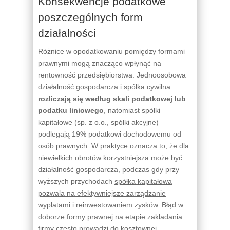
Konsekwencje podatkowe
poszczególnych form
działalności
Różnice w opodatkowaniu pomiędzy formami
prawnymi mogą znacząco wpłynąć na
rentowność przedsiębiorstwa. Jednoosobowa
działalność gospodarcza i spółka cywilna
rozliczają się według skali podatkowej lub
podatku liniowego
, natomiast spółki
kapitałowe (sp. z o.o., spółki akcyjne)
podlegają 19% podatkowi dochodowemu od
osób prawnych. W praktyce oznacza to, że dla
niewielkich obrotów korzystniejsza może być
działalność gospodarcza, podczas gdy przy
wyższych przychodach
spółka kapitałowa
pozwala na efektywniejsze zarządzanie
wypłatami i reinwestowaniem zysków
. Błąd w
doborze formy prawnej na etapie zakładania
firmy często prowadzi do kosztownej