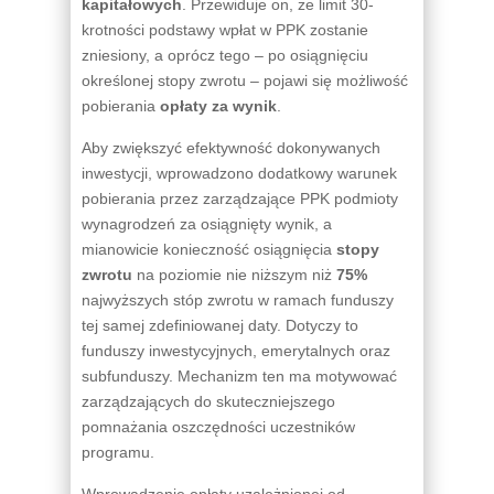
kapitałowych
. Przewiduje on, że limit 30-
krotności podstawy wpłat w PPK zostanie
zniesiony, a oprócz tego – po osiągnięciu
określonej stopy zwrotu – pojawi się możliwość
pobierania
opłaty za wynik
.
Aby zwiększyć efektywność dokonywanych
inwestycji, wprowadzono dodatkowy warunek
pobierania przez zarządzające PPK podmioty
wynagrodzeń za osiągnięty wynik, a
mianowicie konieczność osiągnięcia
stopy
zwrotu
na poziomie nie niższym niż
75%
najwyższych stóp zwrotu w ramach funduszy
tej samej zdefiniowanej daty. Dotyczy to
funduszy inwestycyjnych, emerytalnych oraz
subfunduszy. Mechanizm ten ma motywować
zarządzających do skuteczniejszego
pomnażania oszczędności uczestników
programu.
Wprowadzenie opłaty uzależnionej od