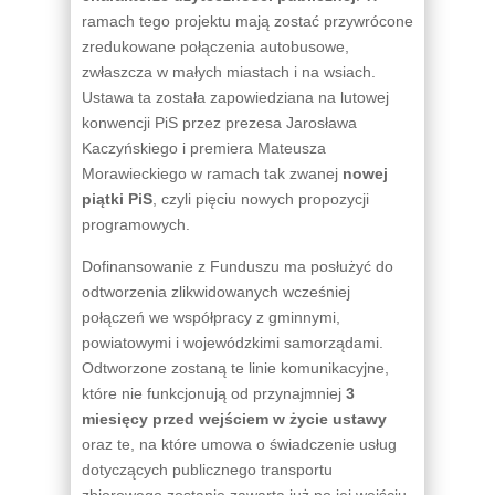
ramach tego projektu mają zostać przywrócone
zredukowane połączenia autobusowe,
zwłaszcza w małych miastach i na wsiach.
Ustawa ta została zapowiedziana na lutowej
konwencji PiS przez prezesa Jarosława
Kaczyńskiego i premiera Mateusza
Morawieckiego w ramach tak zwanej
nowej
piątki PiS
, czyli pięciu nowych propozycji
programowych.
Dofinansowanie z Funduszu ma posłużyć do
odtworzenia zlikwidowanych wcześniej
połączeń we współpracy z gminnymi,
powiatowymi i wojewódzkimi samorządami.
Odtworzone zostaną te linie komunikacyjne,
które nie funkcjonują od przynajmniej
3
miesięcy przed wejściem w życie ustawy
oraz te, na które umowa o świadczenie usług
dotyczących publicznego transportu
zbiorowego zostanie zawarta już po jej wejściu