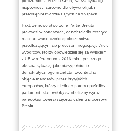
porozumienia w Izbie Gmin, tworzą sytuację
niepewności zarówno dla obywateli jak i
przedsiębiorstw działających na wyspach.
Fakt, że nowo utworzona Partia Brexitu
prowadzi w sondażach, odzwierciedla rosnące
rozczarowanie części społeczeństwa
przedłużającym się procesem negocjacji. Wielu
wyborców, którzy opowiedzieli się za wyjściem
z UE w referendum z 2016 roku, postrzega
obecną sytuację jako niewypełnienie
demokratycznego mandatu. Ewentualne
objęcie mandatów przez brytyjskich
europosłów, którzy niedługo potem opuściliby
parlament, stanowiłoby symboliczny wyraz
paradoksu towarzyszącego całemu procesowi
Brexitu.