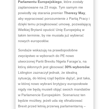
Parlamentu Europejskiego
, które zostały
zaplanowane na 23 maja. Tym samym nie
powiodły się starania premier
Theresy May
,
aby wypracować porozumienie z Partią Pracy i
dzięki temu przegłosować umowę, pozwalającą
Wielkiej Brytanii opuścić Unię Europejską w
takim terminie, by nie musiała już wybierać
nowych europosłów.
Sondaże wskazują na prawdopodobne
zwycięstwo w wyborach do PE nowo
utworzonej Partii Brexitu Nigela Farage’a, na
którą skłonnych jest głosować
30% wyborców
.
Lidington zaznaczył jednak, że idealną
sytuacją, do której rząd będzie dążyć, jest taka,
w której nowo wybrani brytyjscy europosłowie
nigdy nie będą musieli objąć swoich mandatów
w Parlamencie Europejskim. Scenariusz ten
będzie możliwy, jeżeli uda się sfinalizować
Brexit przed letnią przerwą parlamentarną –