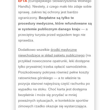
EFTA
(Europejskiego Stowarzyszenia Wolnego
Handlu). Niestety, z czego mało kto zdaje sobie
sprawę, zakres tej ochrony jest bardzo
ograniczony.
Bezpłatne są tylko te
procedury medyczne, które refundowane są
w systemie publicznym danego kraju
— a
przeciętny turysta przed wyjazdem tego nie
sprawdza.
Dodatkowo wszelkie
środki medyczne
niewchodzące w skład pakietu publicznego
(na
przykład nowoczesne opatrunki, leki dostępne
tylko prywatnie) trzeba opłacić samodzielnie.
Poszkodowany pokrywa również pełne koszty
ratownictwa górskiego — a to właśnie ta
pozycja stanowi najwyższą część rachunku po
wypadku na stoku. Choć karta jest dostępna
bezpłatnie i może się przydać w mniej
poważnych sytuacjach, w kontekście sportów
zimowych rzadko okazuje się wystarczająca.