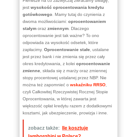
Pierwsze na co zazwyczaj zwracamy uwagę,
jest
wysokość oprocentowania kredytu
gotówkowego
. Mamy tutaj do czynienia z
dwoma możliwościami:
oprocentowaniem
stałym
oraz
zmiennym
. Dlaczego
oprocentowanie jest tak ważne? To ono
odpowiada za wysokość odsetek, które
zapłacimy.
Oprocentowanie stałe
, ustalane
jest przez bank i nie zmienia się przez cały
okres kredytowania, z kolei
oprocentowanie
zmienne
, składa się z marży oraz zmiennej
stopy procentowej ustalanej przez NBP. Nie
można też zapomnieć o
wskaźniku RRSO
,
czyli Całkowitej Rzeczywistej Rocznej Stopie
Oprocentowania, w której zawarta jest
większość opłat kredytu razem z dodatkowymi
kosztami, jak ubezpieczenie, prowizja i inne.
zobacz także:
Ile kosztuje
lamborghini w Polsce?