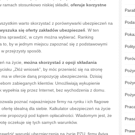
Para
– ile kosztuje?
Podat
Poka
łaściwie trudno powiedzieć. Wiele zależy od
dzy innymi stan zdrowia ubezpieczanych, wiek i rodzaj
Polit
pieczenia, długość trwania umowy, częstotliwość
Poró
oszą już od kilkunastu złotych
. Trzeba mieć jednak
Poży
leży wybierać porównując cenę, ale zakres ubezpieczenia,
ia. Polisa powinna być dopasowana do potrzeb. Warto
Pożyc
ia na życie oferowane przez różne firmy, by znaleźć
Poży
wiadało.
Prac
ciu prywatnym
Pras
Praw
o sprawdzić również, gdzie jest możliwość dokupienia