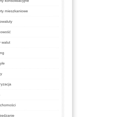
ty konsolidacyjne
yty mieszkaniowe
owaluty
gowość
 walut
ing
tyle
ty
ryzacja
s
uchomości
zędzanie