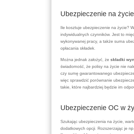
Tak więc ubezpieczenie na życie został
umowie i opłacaniu składek, ma się mi
wypadek naszej śmierci.
Indywidualne czy grupo
wybrać?
Można w zasadzie rozróżnić dwa typy 
oraz grupowe
. Drugie jest przeznacz
ubezpieczenia przystępuje wielu prac
indywidualnego ubezpieczenia na życie
te, które oferowane są osobom prywa
PZU Życie i to, jakie są jego zapisy, g
wiadomym jest, że oferta przygotowana
Jakie ubezpieczenie na