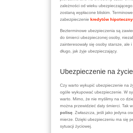
10% zniżki po zastosowaniu kodu age
Czym jest ubezpieczeni
Ubezpieczenie na życie to rodzaj ube
ubezpieczonego
. Tak więc, jeśli um
świadczeń na rzecz uposażonych, czyl
umowie ubezpieczenia.
Dla kogo polisa na życi
Z pewnością wiele osób odpowie, że po
powinni zwłaszcza ci, którzy mają r
sytuacji, w której nie ma się bliskich 
otrzymać pieniędzy obiecanych przez 