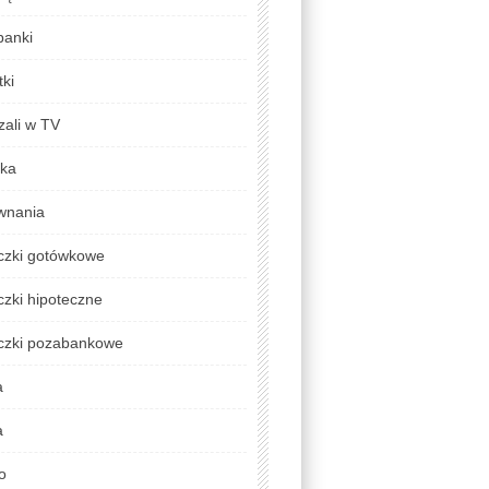
banki
ki
zali w TV
yka
wnania
czki gotówkowe
zki hipoteczne
czki pozabankowe
a
a
o