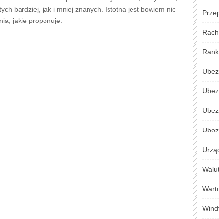
. o ubezpieczenie OC w życiu prywatnym. Co to takiego?
Przep
za szkody, jakie wyrządziło się osobom trzecim w
ak i za granicą. Najczęściej jest wykupowane dodatkowo w
Rach
Rank
cka
Ubez
Ubez
a siebie, nawet z opcją rozszerzenia go na rodzinę, ale
nie na życie dla dziecka z opcją ochrony zdrowia to coś
Ubez
go warto o tym pomyśleć. Dzięki wybraniu właściwej oferty
godziny
. Są też polisy, które są
sposobem gromadzenia
Ubezp
e mu będą w momencie, w którym osiągnie pełnoletność.
Urzą
j wejść w dorosłość. Warto więc wykupić ubezpieczenie dla
 z myślą o przyszłości potomka.
Walu
Warto
ń na życie
Wind
najlepszego ubezpieczenia na życie. Dzięki temu ma się