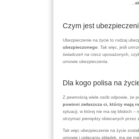
Bezpieczny
Twój pies też może być bezpieczny
Ubezpieczenie kosztów leczenia psa
OC właściciela psa
ubezpieczenie śmierci psa
10% zniżki z kodem rabatowym
Ubezpieczenie na Życie
Bezpieczny
Ubezpieczenie dla singli, par i rodzin
Sumy ubezpieczenia do 380'000 PLN
Składka od 34 pln miesięcznie
10% zniżki po zastosowaniu kodu age