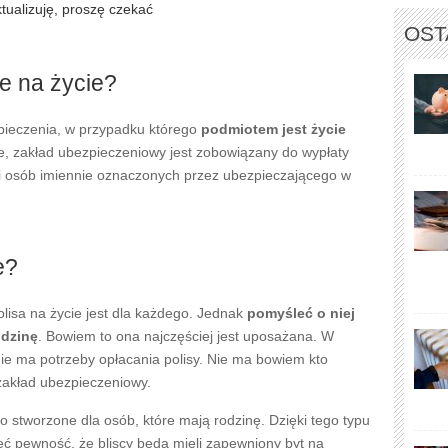
OST
Złóż wniosek
Złóż wniosek
nta 02346