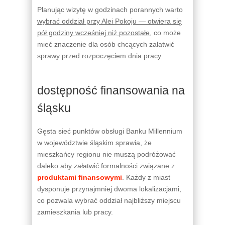
Planując wizytę w godzinach porannych warto
wybrać oddział przy Alei Pokoju — otwiera się
pół godziny wcześniej niż pozostałe
, co może
mieć znaczenie dla osób chcących załatwić
sprawy przed rozpoczęciem dnia pracy.
dostępność finansowania na
śląsku
Gęsta sieć punktów obsługi Banku Millennium
w województwie śląskim sprawia, że
mieszkańcy regionu nie muszą podróżować
daleko aby załatwić formalności związane z
produktami finansowymi
. Każdy z miast
dysponuje przynajmniej dwoma lokalizacjami,
co pozwala wybrać oddział najbliższy miejscu
zamieszkania lub pracy.