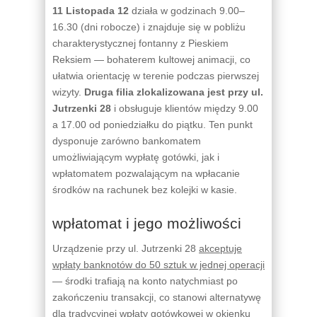
11 Listopada 12
działa w godzinach 9.00–
16.30 (dni robocze) i znajduje się w pobliżu
charakterystycznej fontanny z Pieskiem
Reksiem — bohaterem kultowej animacji, co
ułatwia orientację w terenie podczas pierwszej
wizyty.
Druga filia zlokalizowana jest przy ul.
Jutrzenki 28
i obsługuje klientów między 9.00
a 17.00 od poniedziałku do piątku. Ten punkt
dysponuje zarówno bankomatem
umożliwiającym wypłatę gotówki, jak i
wpłatomatem pozwalającym na wpłacanie
środków na rachunek bez kolejki w kasie.
wpłatomat i jego możliwości
Urządzenie przy ul. Jutrzenki 28
akceptuje
wpłaty banknotów do 50 sztuk w jednej operacji
— środki trafiają na konto natychmiast po
zakończeniu transakcji, co stanowi alternatywę
dla tradycyjnej wpłaty gotówkowej w okienku