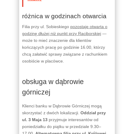
różnica w godzinach otwarcia
Filia przy ul. Sobieskiego
pozostaje otwarta o
godzinę dłużej niż punkt przy Raciborskiej
—
może to mieć znaczenie dla klientów
kończących pracę po godzinie 16.00, którzy
chcą załatwić sprawy związane z rachunkiem
osobiście w placówce.
obsługa w dąbrowie
górniczej
Klienci banku w Dąbrowie Górniczej mogą
skorzystać z dwóch lokalizacji.
Oddział przy
ul. 3 Maja 13
przyjmuje interesantów od
poniedziałku do piątku w przedziale 9.30–
17.00.
Alternatywna filia przy ul. Królowej