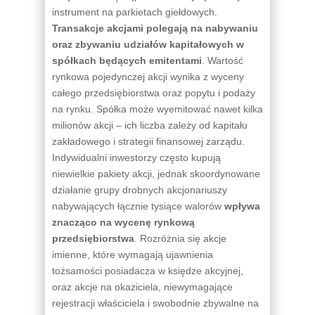
instrument na parkietach giełdowych.
Transakcje akcjami polegają na nabywaniu
oraz zbywaniu udziałów kapitałowych w
spółkach będących emitentami
. Wartość
rynkowa pojedynczej akcji wynika z wyceny
całego przedsiębiorstwa oraz popytu i podaży
na rynku. Spółka może wyemitować nawet kilka
milionów akcji – ich liczba zależy od kapitału
zakładowego i strategii finansowej zarządu.
Indywidualni inwestorzy często kupują
niewielkie pakiety akcji, jednak skoordynowane
działanie grupy drobnych akcjonariuszy
nabywających łącznie tysiące walorów
wpływa
znacząco na wycenę rynkową
przedsiębiorstwa
. Rozróżnia się akcje
imienne, które wymagają ujawnienia
tożsamości posiadacza w księdze akcyjnej,
oraz akcje na okaziciela, niewymagające
rejestracji właściciela i swobodnie zbywalne na