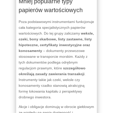
Mniej popularne typy
papierów wartościowych
Poza podstawowymi instrumentami funkcjonuje
cała kategoria specjalistycznych papierów
wartościowych. Do tej grupy zaliczamy
weksle,
czeki, bony skarbowe, listy zastawne, listy
hipoteczne, certyfikaty inwestycyjne oraz
konosamenty
– dokumenty przewozowe
stosowane w transporcie morskim. Każdy z
tych dokumentów podlega odrębnym
regulacjom prawnym, które
szczegółowo
określają zasady zawierania transakcji
.
Instrumenty takie jak czeki, weksle czy
konosamenty rzadko stanowią atrakcyjną
formę lokowania kapitału z perspektywy
drobnego inwestora.
Akcje i obligacje dominują w obrocie giełdowym
ze względu na swoją dostępność i