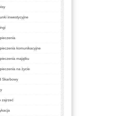
isy
unki inwestycyjne
ingi
pieczenia
pieczenia komunikacyjne
pieczenia majątku
ieczenia na życie
d Skarbowy
ty
 zajrzeć
ykacja