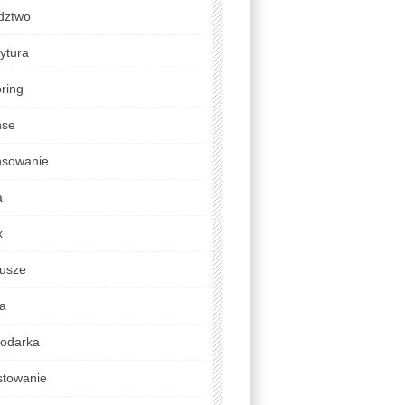
dztwo
ytura
ring
nse
nsowanie
a
x
usze
da
odarka
stowanie