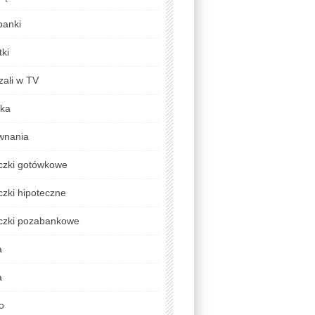
banki
ki
zali w TV
yka
wnania
czki gotówkowe
zki hipoteczne
czki pozabankowe
a
a
o