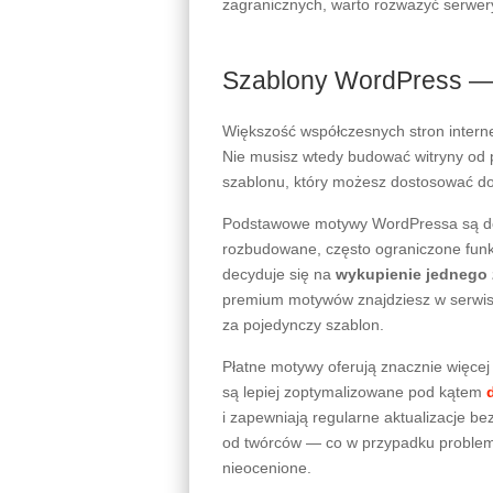
zagranicznych, warto rozważyć serwery
Szablony WordPress —
Większość współczesnych stron inter
Nie musisz wtedy budować witryny od
szablonu, który możesz dostosować do
Podstawowe motywy WordPressa są dos
rozbudowane, często ograniczone funkc
decyduje się na
wykupienie jednego 
premium motywów znajdziesz w serwisi
za pojedynczy szablon.
Płatne motywy oferują znacznie więce
są lepiej zoptymalizowane pod kątem
i zapewniają regularne aktualizacje b
od twórców — co w przypadku problemó
nieocenione.