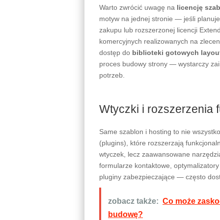
Warto zwrócić uwagę na
licencję sza
motyw na jednej stronie — jeśli planu
zakupu lub rozszerzonej licencji Exten
komercyjnych realizowanych na zleceni
dostęp do
biblioteki gotowych layo
proces budowy strony — wystarczy zai
potrzeb.
Wtyczki i rozszerzenia 
Same szablon i hosting to nie wszyst
(plugins), które rozszerzają funkcjon
wtyczek, lecz zaawansowane narzędzi
formularze kontaktowe, optymalizatory
pluginy zabezpieczające — często dos
zobacz także:
Co może zasko
budowę?