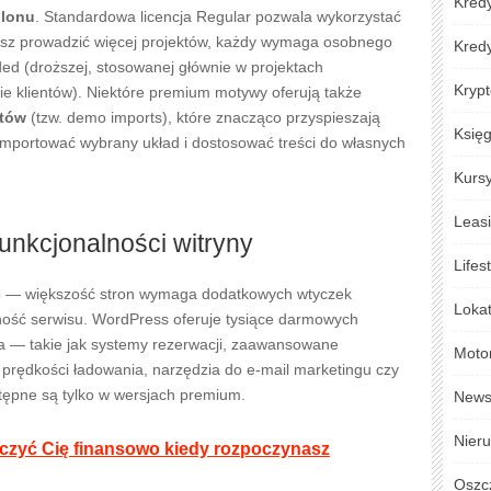
Kredy
blonu
. Standardowa licencja Regular pozwala wykorzystać
jesz prowadzić więcej projektów, każdy wymaga osobnego
Kred
ded (droższej, stosowanej głównie w projektach
Krypt
e klientów). Niektóre premium motywy oferują także
utów
(tzw. demo imports), które znacząco przyspieszają
Księ
mportować wybrany układ i dostosować treści do własnych
Kursy
Leas
funkcjonalności witryny
Lifes
ko — większość stron wymaga dodatkowych wtyczek
Loka
alność serwisu. WordPress oferuje tysiące darmowych
a — takie jak systemy rezerwacji, zaawansowane
Moto
 prędkości ładowania, narzędzia do e-mail marketingu czy
tępne są tylko w wersjach premium.
New
Nier
czyć Cię finansowo kiedy rozpoczynasz
Oszc