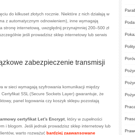
Para
ciu do kilkuset złotych rocznie. Niektóre z nich działają w
zna z automatycznym odnowieniem), inne wymagają
Podat
a stronę internetową, uwzględnij przynajmniej 200–500 zł
Poka
czególnie jeśli prowadzisz sklep internetowy lub serwis
Polit
Poró
ązkowe zabezpieczenie transmisji
Poży
Pożyc
a w sieci wymagają szyfrowania komunikacji między
Certyfikat SSL (Secure Sockets Layer) gwarantuje, że
Poży
ktowy, panel logowania czy koszyk sklepu pozostają
Prac
Pras
armowy certyfikat Let’s Encrypt
, który w zupełności
 i blogom. Jeśli jednak prowadzisz sklep internetowy lub
Praw
lientów, warto rozważyć
bardziej zaawansowane