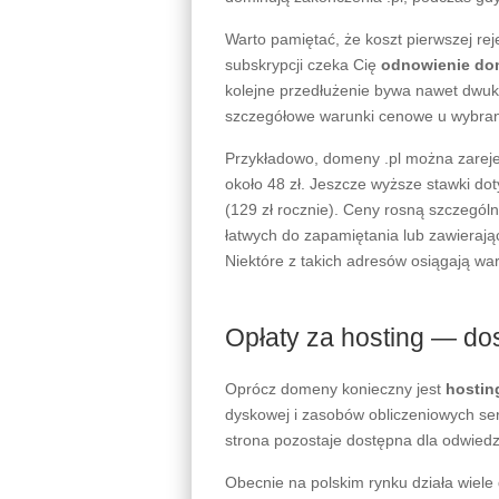
Warto pamiętać, że koszt pierwszej rej
subskrypcji czeka Cię
odnowienie d
kolejne przedłużenie bywa nawet dwu
szczegółowe warunki cenowe u wybrane
Przykładowo, domeny .pl można zarejes
około 48 zł. Jeszcze wyższe stawki doty
(129 zł rocznie). Ceny rosną szczegó
łatwych do zapamiętania lub zawieraj
Niektóre z takich adresów osiągają wart
Opłaty za hosting — do
Oprócz domeny konieczny jest
hostin
dyskowej i zasobów obliczeniowych se
strona pozostaje dostępna dla odwiedz
Obecnie na polskim rynku działa wiel