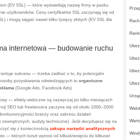
ion (EV SSL) — które wyświetlają nazwę firmy w pasku
Przep
nie użytkowników. Ceny certyfikatów SSL zaczynają się od
L) i mogą sięgać nawet kilku tysięcy złotych (EV SSL dla
Rach
Rank
Ubez
ama internetowa — budowanie ruchu
Ubez
Ubez
antuje sukcesu — trzeba zadbać o to, by potencjalni
sposoby pozyskiwania odwiedzających to
organiczne
Ubezp
reklama
(Google Ads, Facebook Ads).
Urzą
owy — efekty widoczne są zazwyczaj po kilku miesiącach
ncji SEO lub freelancera zaczyna się od około 1000–2000
Walu
d konkurencyjności branży oraz zakresu działań
Warto
w zewnętrznych, audyty techniczne). Jeśli decydujesz się na
czyć się z koniecznością
zakupu narzędzi analitycznych
Wind
o — których koszt wynosi od kilkudziesięciu do kilkuset