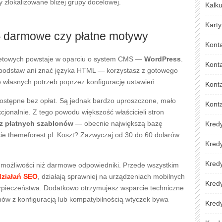
 zlokalizowane bliżej grupy docelowej.
Kalku
Karty
 darmowe czy płatne motywy
Kont
netowych powstaje w oparciu o system CMS —
WordPress
.
Kont
 podstaw ani znać języka HTML — korzystasz z gotowego
 własnych potrzeb poprzez konfigurację ustawień.
Konta
tępne bez opłat. Są jednak bardzo uproszczone, mało
Kont
jonalnie. Z tego powodu większość właścicieli stron
z płatnych szablonów
— obecnie największą bazę
Kred
e themeforest.pl. Koszt? Zazwyczaj od 30 do 60 dolarów
Kred
Kredy
j możliwości niż darmowe odpowiedniki. Przede wszystkim
działań SEO
, działają sprawniej na urządzeniach mobilnych
Kred
ezpieczeństwa. Dodatkowo otrzymujesz wsparcie techniczne
w z konfiguracją lub kompatybilnością wtyczek bywa
Kredy