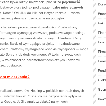
liczeń bywa różny: najczęściej płacisz za
pojemność
Dora
y dostawcy biorą jednak pod uwagę
liczbę miesięcznych
. Koszt? Od kilku do kilkuset złotych rocznie — warto
Emer
 najkorzystniejsze rozwiązanie na początek.
Fakto
charakteru prowadzonej działalności. Proste strony
informacyjne wymagają zazwyczaj podstawowego hostingu
Fina
órym zasoby serwera dzielisz z innymi klientami. Ceny
Fina
ięcznie. Bardziej wymagające projekty — rozbudowane
ruchem, platformy wymagające wysokiej wydajności — mogą
Firm
ivate Server) lub dedykowanego. W takich przypadkach
, w zależności od parametrów technicznych i poziomu
Fore
rzez dostawcę.
Fund
emont mieszkania?
Gieł
Gosp
okalizacja serwerów. Hosting w polskich centrach danych
a użytkowników w Polsce, co ma bezpośredni wpływ na
Inwe
 w Google. Jeśli planujesz działać na rynkach