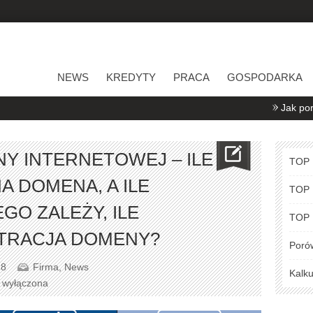
NEWS
KREDYTY
PRACA
GOSPODARKA
Jak porównywać ofer
Y INTERNETOWEJ – ILE
TOP
 DOMENA, A ILE
TOP
GO ZALEŻY, ILE
TOP
TRACJA DOMENY?
Poró
18
Firma
,
News
Kalku
a wyłączona