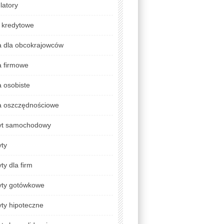
latory
 kredytowe
a dla obcokrajowców
a firmowe
 osobiste
a oszczędnościowe
yt samochodowy
yty
ty dla firm
yty gotówkowe
ty hipoteczne