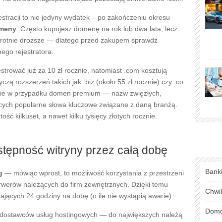
estracji to nie jedyny wydatek – po zakończeniu okresu
omeny
. Często kupujesz domenę na rok lub dwa lata, lecz
krotnie droższe — dlatego przed zakupem sprawdź
go rejestratora.
trować już za 10 zł rocznie, natomiast .com kosztują
czą rozszerzeń takich jak .biz (około 55 zł rocznie) czy .co
lnie w przypadku domen premium — nazw zwięzłych,
ących popularne słowa kluczowe związane z daną branżą.
ość kilkuset, a nawet kilku tysięcy złotych rocznie.
stępność witryny przez całą dobę
Bank
g
— mówiąc wprost, to możliwość korzystania z przestrzeni
rwerów należących do firm zewnętrznych. Dzięki temu
Chwi
ających 24 godziny na dobę (o ile nie wystąpią awarie).
Domo
e dostawców usług hostingowych — do największych należą