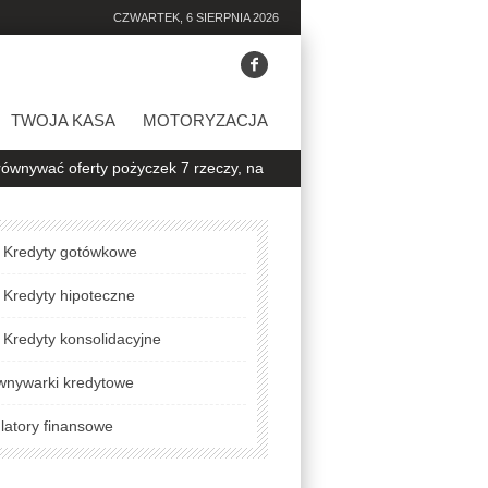
CZWARTEK, 6 SIERPNIA 2026
TWOJA KASA
MOTORYZACJA
ty pożyczek 7 rzeczy, na które warto zwrócić uwagę
Jak sprawdzić
Kredyty gotówkowe
Kredyty hipoteczne
Kredyty konsolidacyjne
wnywarki kredytowe
latory finansowe