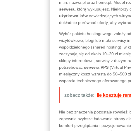
m.in. nazwa.pl oraz home.pl. Model roz
serwera
, którą wykupujesz. Niektórz
użytkowników
odwiedzających witrynę
dokładnie porównać oferty, aby wybrać
Wybór pakietu hostingowego zależy od 
wizytówkowe, blogi lub małe serwisy 
współdzielonego (shared hosting), w kt
zaczynają się od około 10–20 zł mies
sklepy internetowe, serwisy z dużym 
potrzebować
serwera VPS
(Virtual Pr
miesięczny koszt wzrasta do 50–500 zł
wsparcia technicznego oferowanego p
zobacz także:
Ile kosztuje r
Nie bez znaczenia pozostaje również l
zapewnia szybsze ładowanie strony dl
komfort przeglądania i pozycjonowanie