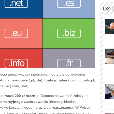
OST
ego umożliwiający internautom dotarcie do wybranej
elić na
narodowe
(.pl, .de),
funkcjonalne
(.com.pl, .info.pl,
balne
(.com, .net).
zekracza 200 zł rocznie
. Ostateczna wartość zależy od
komercyjnego zastosowania
(domeny idealnie
kle kosztują więcej) oraz typu
rozszerzenia
. W Polsce
 na świecie najpopularniejsze pozostają uniwersalne .com.