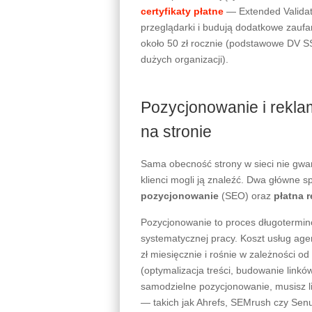
certyfikaty płatne
— Extended Validat
przeglądarki i budują dodatkowe zaufa
około 50 zł rocznie (podstawowe DV SS
dużych organizacji).
Pozycjonowanie i rekl
na stronie
Sama obecność strony w sieci nie gwar
klienci mogli ją znaleźć. Dwa główne 
pozycjonowanie
(SEO) oraz
płatna 
Pozycjonowanie to proces długotermin
systematycznej pracy. Koszt usług age
zł miesięcznie i rośnie w zależności o
(optymalizacja treści, budowanie linkó
samodzielne pozycjonowanie, musisz li
— takich jak Ahrefs, SEMrush czy Senut