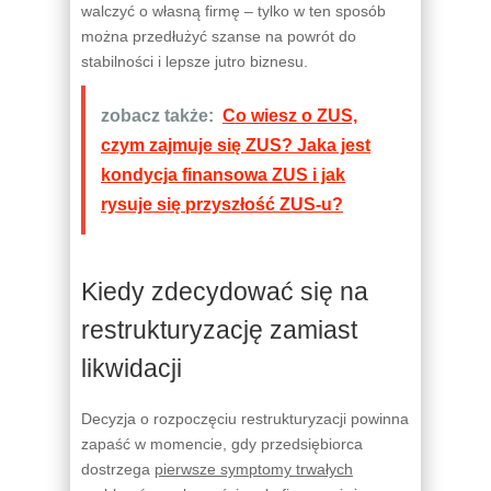
walczyć o własną firmę – tylko w ten sposób
można przedłużyć szanse na powrót do
stabilności i lepsze jutro biznesu.
zobacz także:
Co wiesz o ZUS,
czym zajmuje się ZUS? Jaka jest
kondycja finansowa ZUS i jak
rysuje się przyszłość ZUS-u?
Kiedy zdecydować się na
restrukturyzację zamiast
likwidacji
Decyzja o rozpoczęciu restrukturyzacji powinna
zapaść w momencie, gdy przedsiębiorca
dostrzega
pierwsze symptomy trwałych