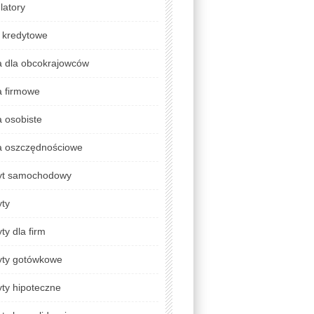
latory
 kredytowe
a dla obcokrajowców
a firmowe
 osobiste
a oszczędnościowe
yt samochodowy
yty
ty dla firm
yty gotówkowe
ty hipoteczne