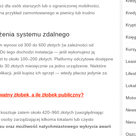
Kredy
ż dla osób starszych lub o ograniczonej mobilności,
a (na przykład zamontowanego w piwnicy lub trudno
Kred
Krypt
żenia systemu zdalnego
Księ
wynosi od 300 do 600 złotych (w zależności od
Kursy
Do tego dochodzi instalacja — jeśli wykonujesz ją
szt to około 100–200 złotych. Platformy odczytowe dostępne
Leas
30 złotych miesięcznie za jedno urządzenie. Niektóre
acji, jeśli kupisz ich sprzęt — wtedy płacisz jedynie za
Lifes
Loka
ywatny żłobek, a ile żłobek publiczny?
Moto
New
 kosztuje zatem około 420–960 złotych (uwzględniając
 osoby zarządzającej kilkoma lokalami lub często
Nier
su oraz możliwość natychmiastowego wykrycia awarii
Oszc