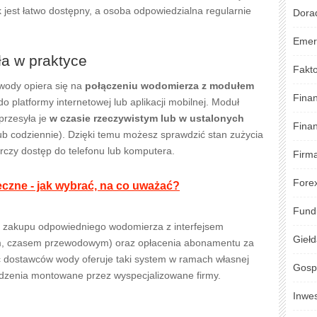
 jest łatwo dostępny, a osoba odpowiedzialna regularnie
Dora
Emer
ła w praktyce
Fakto
wody opiera się na
połączeniu wodomierza z modułem
Fina
do platformy internetowej lub aplikacji mobilnej. Moduł
 przesyła je
w czasie rzeczywistym lub w ustalonych
Fina
ub codziennie). Dzięki temu możesz sprawdzić stan zużycia
rczy dostęp do telefonu lub komputera.
Firm
Fore
eczne - jak wybrać, na co uważać?
Fund
a zakupu odpowiedniego wodomierza z interfejsem
Gieł
ym, czasem przewodowym) oraz opłacenia abonamentu za
ć dostawców wody oferuje taki system w ramach własnej
Gosp
rządzenia montowane przez wyspecjalizowane firmy.
Inwe