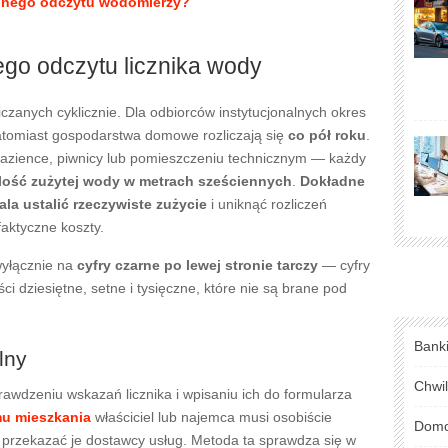
dalnego odczytu wodomierzy?
ego odczytu licznika wody
czanych cyklicznie. Dla odbiorców instytucjonalnych okres
atomiast gospodarstwa domowe rozliczają się
co pół roku
.
azience, piwnicy lub pomieszczeniu technicznym — każdy
ilość zużytej wody w metrach sześciennych
.
Dokładne
ala ustalić rzeczywiste zużycie
i uniknąć rozliczeń
aktyczne koszty.
wyłącznie na
cyfry czarne po lewej stronie tarczy
— cyfry
i dziesiętne, setne i tysięczne, które nie są brane pod
Bank
lny
Chwi
awdzeniu wskazań licznika i wpisaniu ich do formularza
u mieszkania
właściciel lub najemca musi osobiście
Domo
 i przekazać je dostawcy usług. Metoda ta sprawdza się w