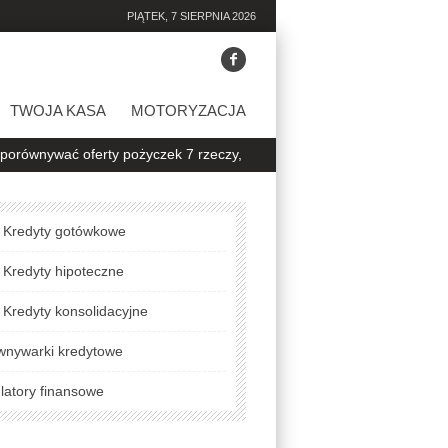
PIĄTEK, 7 SIERPNIA 2026
TWOJA KASA
MOTORYZACJA
 oferty pożyczek 7 rzeczy, na które warto zwrócić uwagę
Jak spra
Kredyty gotówkowe
Kredyty hipoteczne
Kredyty konsolidacyjne
wnywarki kredytowe
latory finansowe