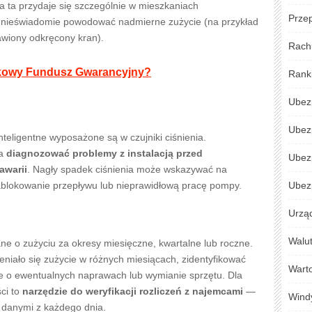
 ta przydaje się szczególnie w mieszkaniach
Przep
nieświadomie powodować nadmierne zużycie (na przykład
tawiony odkręcony kran).
Rach
nkowy Fundusz Gwarancyjny?
Rank
Ubez
Ubez
eligentne wyposażone są w czujniki ciśnienia.
la
diagnozować problemy z instalacją przed
Ubez
awarii
. Nagły spadek ciśnienia może wskazywać na
zablokowanie przepływu lub nieprawidłową pracę pompy.
Ubezp
Urzą
Walu
ane o zużyciu za okresy miesięczne, kwartalne lub roczne.
niało się zużycie w różnych miesiącach, zidentyfikować
Warto
 o ewentualnych naprawach lub wymianie sprzętu. Dla
ci to
narzędzie do weryfikacji rozliczeń z najemcami
—
Wind
 danymi z każdego dnia.