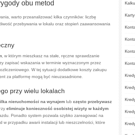
wygody obu metod
Kalku
Karty
nia, warto przeanalizować kilka czynników: liczbę
tliwość przebywania w lokalu oraz stopień zaawansowania
Kont
Kont
ęczny
Konta
m
, w którym mieszkasz na stałe, ręczne sprawdzanie
rczy zapisać wskazania w terminie wyznaczonym przez
Kont
ozliczeniowego. W tej sytuacji dodatkowe koszty zakupu
Kred
nt za platformę mogą być nieuzasadnione.
Kred
go przy wielu lokalach
Kredy
ilka nieruchomości na wynajem
lub
często przebywasz
erzy
eliminuje konieczność osobistej wizyty w każdym
Kred
ojazdu. Ponadto system pozwala szybko zareagować na
 w przypadku awarii instalacji lub nieszczelności, które
Kredy