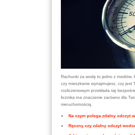
Rachunki za wodę to jedno z mediów, k
czy mieszkanie wynajmujesz, czy jest 
rozliczeniowym przekłada się bezpośr
licznika ma znaczenie zarówno dla Two
nieruchomością.
Na czym polega zdalny odczyt 
Ręczny czy zdalny odczyt wodom