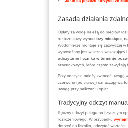
Jakie są jeszcze korzyści ze z
Zasada działania zdaln
Opłaty za wodę należą do mediów rozli
rozliczeniowy wynosi
trzy miesiące
, n
Wodomierze montuje się zazwyczaj w ł
wyposażony jest w licznik wskazujący
odczytanie licznika w terminie pozw
szacunkowych, które często zawyżają f
Przy odczycie należy zwracać uwagę 
czerwone (po prawej) oznaczają wartośc
uwagę przy naliczaniu opłat.
Tradycyjny odczyt manua
Ręczny odczyt polega na fizycznym spr
rozliczeniowego. W przypadku
wynajm
dotrzeć do licznika, odczytać wartości