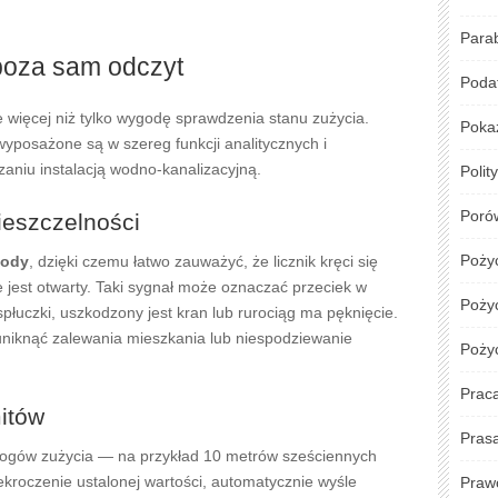
Para
poza sam odczyt
Podat
e więcej niż tylko wygodę sprawdzenia stanu zużycia.
Poka
yposażone są w szereg funkcji analitycznych i
aniu instalacją wodno-kanalizacyjną.
Polit
Poró
ieszczelności
Poży
wody
, dzięki czemu łatwo zauważyć, że licznik kręci się
 jest otwarty. Taki sygnał może oznaczać przeciek w
Pożyc
spłuczki, uszkodzony jest kran lub rurociąg ma pęknięcie.
niknąć zalewania mieszkania lub niespodziewanie
Poży
Prac
mitów
Pras
progów zużycia — na przykład 10 metrów sześciennych
ekroczenie ustalonej wartości, automatycznie wyśle
Praw