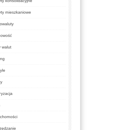
ty konsolidacyjne
yty mieszkaniowe
owaluty
gowość
 walut
ing
tyle
ty
ryzacja
s
uchomości
zędzanie