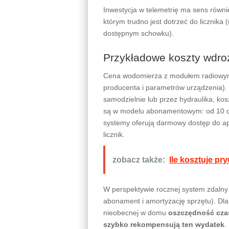
Inwestycja w telemetrię ma sens równie
którym trudno jest dotrzeć do licznik
dostępnym schowku).
Przykładowe koszty wdro
Cena wodomierza z modułem radiowym 
producenta i parametrów urządzenia). 
samodzielnie lub przez hydraulika, ko
są w modelu abonamentowym: od 10 do 
systemy oferują darmowy dostęp do aplik
licznik.
zobacz także:
Ile kosztuje pr
W perspektywie rocznej system zdalny
abonament i amortyzację sprzętu). Dla
nieobecnej w domu
oszczędność cza
szybko rekompensują ten wydatek
.