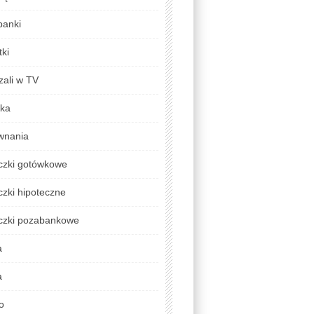
banki
ki
zali w TV
yka
wnania
czki gotówkowe
zki hipoteczne
czki pozabankowe
a
a
o