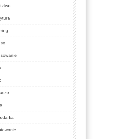
dztwo
ytura
ring
nse
nsowanie
a
x
usze
da
odarka
stowanie