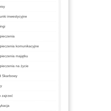
isy
unki inwestycyjne
ingi
pieczenia
pieczenia komunikacyjne
pieczenia majątku
ieczenia na życie
d Skarbowy
ty
 zajrzeć
ykacja