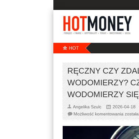
HOT
RĘCZNY CZY ZDA
WODOMIERZY? CZ
WODOMIERZY SIĘ
Angelika Szulc
2026-04-18
Możliwość komentowania
został