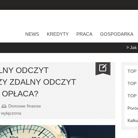
NEWS
KREDYTY
PRACA
GOSPODARKA
Jak porównywać
LNY ODCZYT
TOP
Y ZDALNY ODCZYT
TOP
 OPŁACA?
TOP
Domowe finanse
Poró
a wyłączona
Kalku