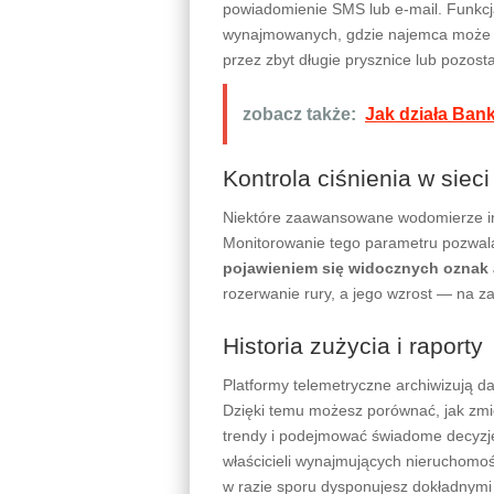
powiadomienie SMS lub e-mail. Funkcja
wynajmowanych, gdzie najemca może 
przez zbyt długie prysznice lub pozos
zobacz także:
Jak działa Ba
Kontrola ciśnienia w sieci
Niektóre zaawansowane wodomierze int
Monitorowanie tego parametru pozwa
pojawieniem się widocznych oznak 
rozerwanie rury, a jego wzrost — na 
Historia zużycia i raporty
Platformy telemetryczne archiwizują d
Dzięki temu możesz porównać, jak zmie
trendy i podejmować świadome decyzje
właścicieli wynajmujących nieruchomoś
w razie sporu dysponujesz dokładnymi