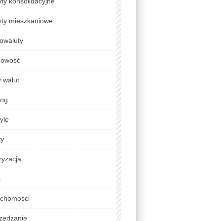
ty konsolidacyjne
yty mieszkaniowe
owaluty
gowość
 walut
ing
tyle
ty
ryzacja
s
uchomości
zędzanie