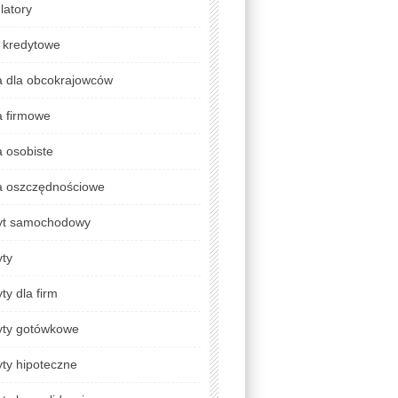
latory
 kredytowe
a dla obcokrajowców
a firmowe
 osobiste
a oszczędnościowe
yt samochodowy
yty
ty dla firm
yty gotówkowe
ty hipoteczne