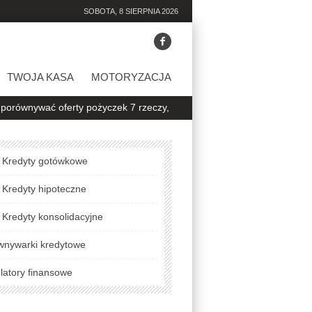
SOBOTA, 8 SIERPNIA 2026
TWOJA KASA
MOTORYZACJA
ć oferty pożyczek 7 rzeczy, na które warto zwrócić uwagę
Jak spra
Kredyty gotówkowe
Kredyty hipoteczne
Kredyty konsolidacyjne
wnywarki kredytowe
latory finansowe