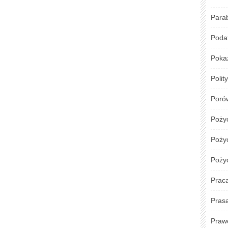
Para
Podat
Poka
Polit
Poró
Poży
Pożyc
Poży
Prac
Pras
Praw