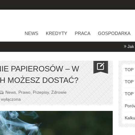
NEWS
KREDYTY
PRACA
GOSPODARKA
Jak porównywa
NIE PAPIEROSÓW – W
TOP
CH MOŻESZ DOSTAĆ?
TOP
News
,
Prawo
,
Przepisy
,
Zdrowie
TOP
a wyłączona
Poró
Kalku