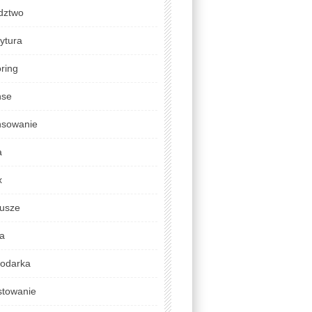
dztwo
ytura
ring
nse
nsowanie
a
x
usze
da
odarka
stowanie