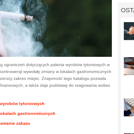
OST
g ograniczeń dotyczących palenia wyrobów tytoniowych w
j kontrowersji wywołały zmiany w lokalach gastronomicznych
szerszy zakres miejsc. Znajomość tego katalogu pozwala
finansowych, a także daje podstawę do reagowania wobec
a wyrobów tytoniowych
lokalach gastronomicznych
łamanie zakazu