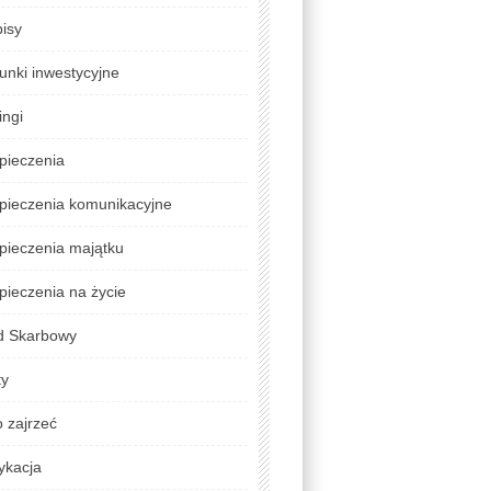
isy
unki inwestycyjne
ingi
pieczenia
pieczenia komunikacyjne
pieczenia majątku
ieczenia na życie
d Skarbowy
ty
 zajrzeć
ykacja