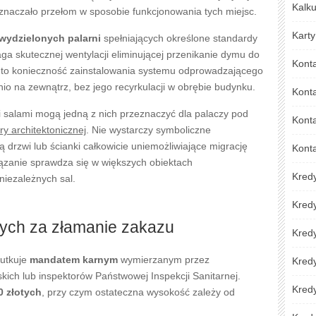
Kalku
naczało przełom w sposobie funkcjonowania tych miejsc.
Karty
wydzielonych palarni
spełniających określone standardy
a skutecznej wentylacji eliminującej przenikanie dymu do
Kont
a to konieczność zainstalowania systemu odprowadzającego
o na zewnątrz, bez jego recyrkulacji w obrębie budynku.
Kont
salami mogą jedną z nich przeznaczyć dla palaczy pod
Konta
ery architektonicznej
. Nie wystarczy symboliczne
 drzwi lub ścianki całkowicie uniemożliwiające migrację
Kont
iązanie sprawdza się w większych obiektach
Kred
niezależnych sal.
Kred
ych za złamanie zakazu
Kredy
kutkuje
mandatem karnym
wymierzanym przez
Kred
jskich lub inspektorów Państwowej Inspekcji Sanitarnej.
Kredy
0 złotych
, przy czym ostateczna wysokość zależy od