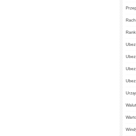
Przep
Rach
Rank
Ubez
Ubez
Ubez
Ubezp
Urzą
Walu
Warto
Wind