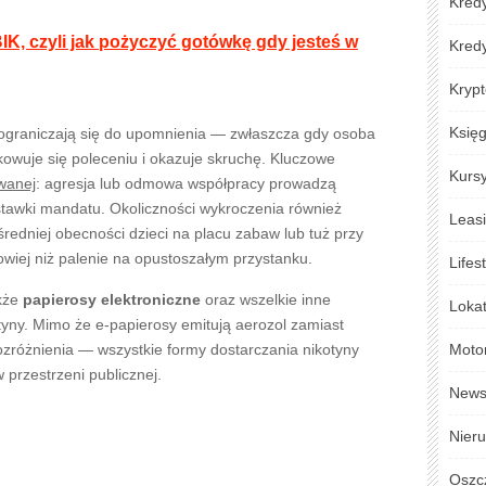
Kredy
IK, czyli jak pożyczyć gotówkę gdy jesteś w
Kred
Krypt
Księ
ograniczają się do upomnienia — zwłaszcza gdy osoba
owuje się poleceniu i okazuje skruchę. Kluczowe
Kursy
wanej
: agresja lub odmowa współpracy prowadzą
tawki mandatu. Okoliczności wykroczenia również
Leas
edniej obecności dzieci na placu zabaw lub tuż przy
rowiej niż palenie na opustoszałym przystanku.
Lifes
akże
papierosy elektroniczne
oraz wszelkie inne
Loka
yny. Mimo że e-papierosy emitują aerozol zamiast
ozróżnienia — wszystkie formy dostarczania nikotyny
Moto
przestrzeni publicznej.
New
Nier
Oszc