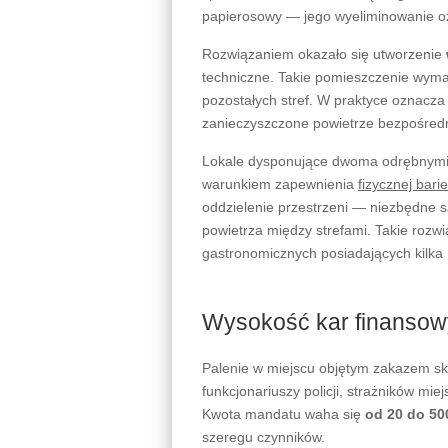
papierosowy — jego wyeliminowanie oz
Rozwiązaniem okazało się utworzenie
techniczne. Takie pomieszczenie wymag
pozostałych stref. W praktyce oznacz
zanieczyszczone powietrze bezpośredni
Lokale dysponujące dwoma odrębnymi 
warunkiem zapewnienia
fizycznej bari
oddzielenie przestrzeni — niezbędne są
powietrza między strefami. Takie rozw
gastronomicznych posiadających kilka 
Wysokość kar finansow
Palenie w miejscu objętym zakazem s
funkcjonariuszy policji, strażników mie
Kwota mandatu waha się
od 20 do 50
szeregu czynników.