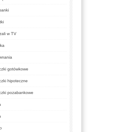
banki
ki
zali w TV
yka
wnania
czki gotówkowe
zki hipoteczne
czki pozabankowe
a
a
o