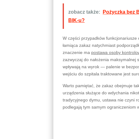
zobacz także:
Pożyczka bez B
BIK-u?
W części przypadków funkcjonariusze 
łamiąca zakaz natychmiast podporządk
znaczenie ma
postawa osoby kontrolo
zazwyczaj do nałożenia maksymalnej s
wpływają na wyrok — palenie w bezpośr
wejściu do szpitala traktowane jest su
Warto pamiętać, że zakaz obejmuje t
urządzenia służące do wdychania nikot
tradycyjnego dymu, ustawa nie czyni r
podlegają tym samym ograniczeniom w 