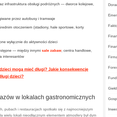
az infrastruktura obsługi podróżnych — dworce kolejowe,
Dora
Emer
iwane przez autobusy i tramwaje
Fakto
średnim otoczeniem (stadiony, hale sportowe, korty
Fina
one wyłącznie do aktywności dzieci
Fina
ostępne — między innymi
sale zabaw
, centra handlowe,
la interesantów
Firm
Fore
 dzieci mogą mieć długi? Jakie konsekwencje
ługi dzieci?
Fund
Gieł
kazów w lokalach gastronomicznych
Gosp
, pubach i restauracjach spotkało się z najmocniejszym
Inwe
 Dla wielu lokali nieodłącznym elementem atmosfery był dym