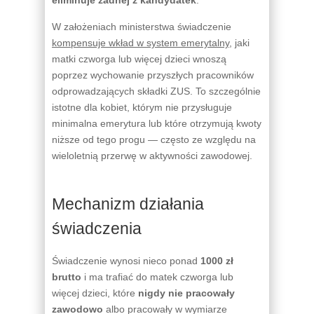
W założeniach ministerstwa świadczenie
kompensuje wkład w system emerytalny
, jaki
matki czworga lub więcej dzieci wnoszą
poprzez wychowanie przyszłych pracowników
odprowadzających składki ZUS. To szczególnie
istotne dla kobiet, którym nie przysługuje
minimalna emerytura lub które otrzymują kwoty
niższe od tego progu — często ze względu na
wieloletnią przerwę w aktywności zawodowej.
Mechanizm działania
świadczenia
Świadczenie wynosi nieco ponad
1000 zł
brutto
i ma trafiać do matek czworga lub
więcej dzieci, które
nigdy nie pracowały
zawodowo
albo pracowały w wymiarze