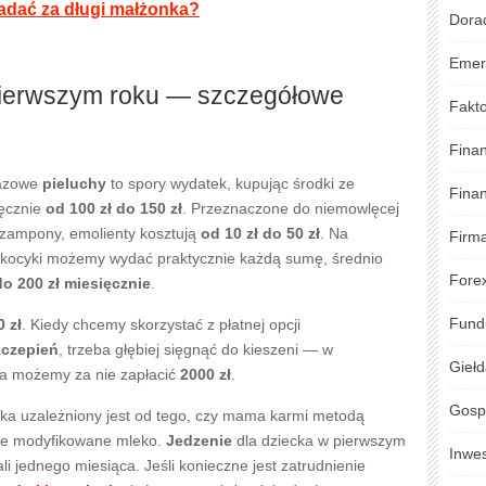
adać za długi małżonka?
Dora
Emer
pierwszym roku — szczegółowe
Fakto
Fina
razowe
pieluchy
to spory wydatek, kupując środki ze
Fina
ięcznie
od 100 zł do 150 zł
. Przeznaczone do niemowlęcej
szampony, emolienty kosztują
od 10 zł do 50 zł
. Na
Firm
l i kocyki możemy wydać praktycznie każdą sumę, średnio
Fore
do 200 zł miesięcznie
.
Fund
0 zł
. Kiedy chcemy skorzystać z płatnej opcji
zczepień
, trzeba głębiej sięgnąć do kieszeni — w
Gieł
wa możemy za nie zapłacić
2000 zł
.
Gosp
ka uzależniony jest od tego, czy mama karmi metodą
nie modyfikowane mleko.
Jedzenie
dla dziecka w pierwszym
Inwe
li jednego miesiąca. Jeśli konieczne jest zatrudnienie