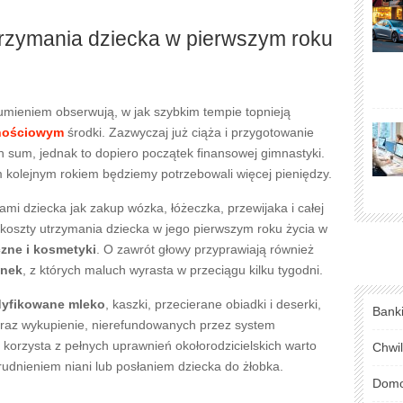
trzymania dziecka w pierwszym roku
umieniem obserwują, w jak szybkim tempie topnieją
nościowym
środki. Zazwyczaj już ciąża i przygotowanie
sum, jednak to dopiero początek finansowej gimnastyki.
 kolejnym rokiem będziemy potrzebowali więcej pieniędzy.
mi dziecka jak zakup wózka, łóżeczka, przewijaka i całej
koszty utrzymania dziecka w jego pierwszym roku życia w
czne i kosmetyki
. O zawrót głowy przyprawiają również
anek
, z których maluch wyrasta w przeciągu kilku tygodni.
yfikowane mleko
, kaszki, przecierane obiadki i deserki,
Bank
oraz wykupienie, nierefundowanych przez system
 korzysta z pełnych uprawnień okołorodzicielskich warto
Chwi
udnieniem niani lub posłaniem dziecka do żłobka.
Domo