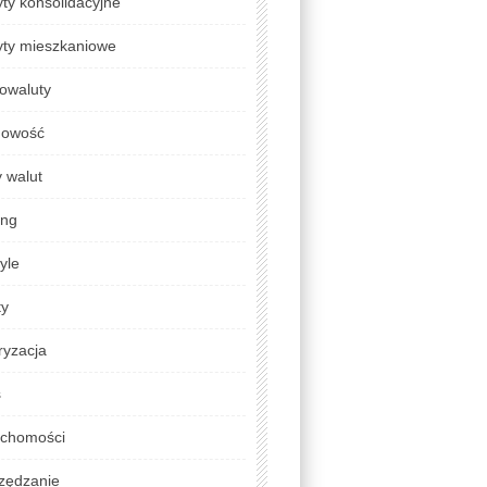
ty konsolidacyjne
yty mieszkaniowe
owaluty
gowość
 walut
ing
tyle
ty
ryzacja
s
uchomości
zędzanie