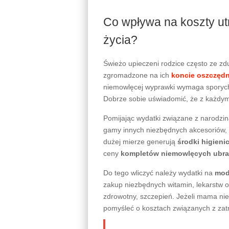
Co wpływa na koszty u
życia?
Świeżo upieczeni rodzice często ze zd
zgromadzone na ich
koncie oszczęd
niemowlęcej wyprawki wymaga sporych 
Dobrze sobie uświadomić, że z każdym
Pomijając wydatki związane z narodzina
gamy innych niezbędnych akcesoriów, 
dużej mierze generują
środki higieni
ceny
kompletów niemowlęcych ubr
Do tego wliczyć należy wydatki na
mod
zakup niezbędnych witamin, lekarstw 
zdrowotny, szczepień. Jeżeli mama nie
pomyśleć o kosztach związanych z zatr