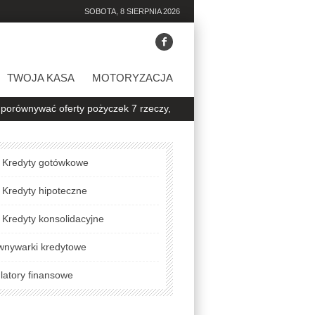
SOBOTA, 8 SIERPNIA 2026
TWOJA KASA
MOTORYZACJA
 oferty pożyczek 7 rzeczy, na które warto zwrócić uwagę
Jak spra
Kredyty gotówkowe
Kredyty hipoteczne
Kredyty konsolidacyjne
wnywarki kredytowe
latory finansowe