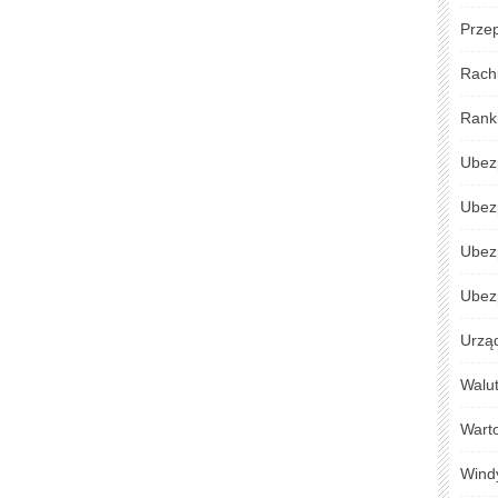
Przep
Rach
Rank
Ubez
Ubez
Ubez
Ubezp
Urzą
Walu
Warto
Wind