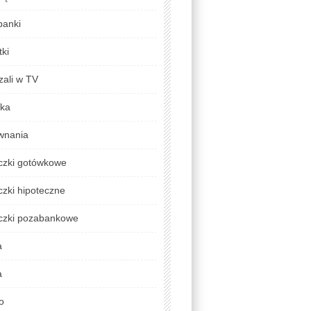
banki
ki
zali w TV
yka
wnania
czki gotówkowe
zki hipoteczne
czki pozabankowe
a
a
o