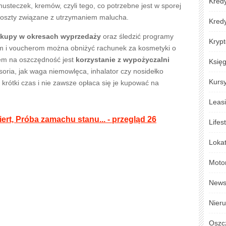
Kredy
usteczek, kremów, czyli tego, co potrzebne jest w sporej
 koszty związane z utrzymaniem malucha.
Kred
akupy w okresach wyprzedaży
oraz śledzić programy
Krypt
tom i voucherom można obniżyć rachunek za kosmetyki o
bem na oszczędność jest
korzystanie z wypożyczalni
Księ
oria, jak waga niemowlęca, inhalator czy nosidełko
Kursy
 krótki czas i nie zawsze opłaca się je kupować na
Leas
ert, Próba zamachu stanu... - przegląd 26
Lifes
Loka
Moto
New
Nier
Oszc