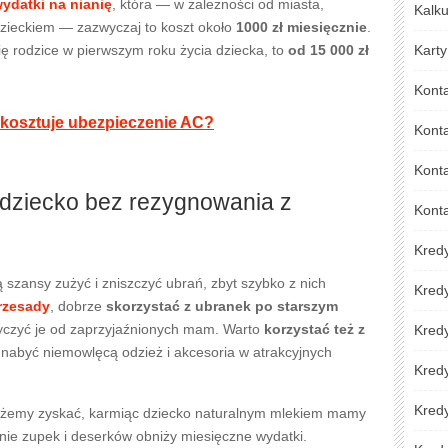
ydatki na nianię
, która — w zależności od miasta,
Kalku
zieckiem — zazwyczaj to koszt około
1000 zł miesięcznie
.
ię rodzice w pierwszym roku życia dziecka, to
od 15 000 zł
Karty
Kont
e kosztuje ubezpieczenie AC?
Kont
Konta
 dziecko bez rezygnowania z
Kont
Kred
 szansy zużyć i zniszczyć ubrań, zbyt szybko z nich
Kred
rzesady
, dobrze
skorzystać z ubranek po starszym
ożyczyć je od zaprzyjaźnionych mam. Warto
korzystać też z
Kredy
nabyć niemowlęcą odzież i akcesoria w atrakcyjnych
Kred
Kredy
ożemy zyskać, karmiąc dziecko naturalnym mlekiem mamy
e zupek i deserków obniży miesięczne wydatki.