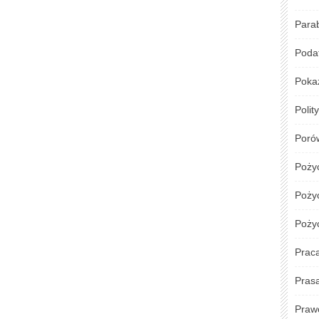
Para
Podat
Poka
Polit
Poró
Poży
Pożyc
Poży
Prac
Pras
Praw