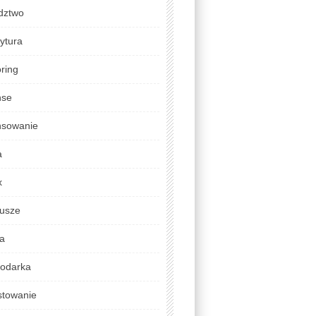
dztwo
ytura
ring
nse
nsowanie
a
x
usze
da
odarka
stowanie