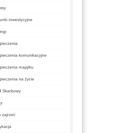
isy
unki inwestycyjne
ingi
pieczenia
pieczenia komunikacyjne
pieczenia majątku
ieczenia na życie
d Skarbowy
ty
 zajrzeć
ykacja