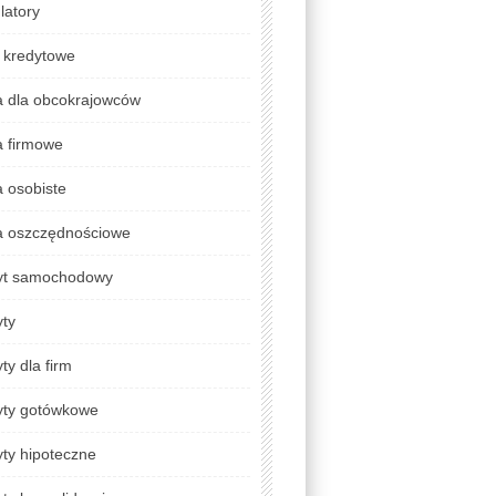
latory
 kredytowe
a dla obcokrajowców
a firmowe
 osobiste
a oszczędnościowe
yt samochodowy
yty
ty dla firm
yty gotówkowe
ty hipoteczne