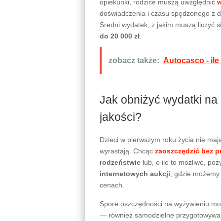
opiekunki, rodzice muszą uwzględnić
w
doświadczenia i czasu spędzonego z d
Średni wydatek, z jakim muszą liczyć s
do 20 000 zł
.
zobacz także:
Autocasco - il
Jak obniżyć wydatki na
jakości?
Dzieci w pierwszym roku życia nie mają
wyrastają. Chcąc
zaoszczędzić bez p
rodzeństwie
lub, o ile to możliwe, p
internetowych aukcji
, gdzie możemy 
cenach.
Spore oszczędności na wyżywieniu m
— również samodzielne przygotowywani