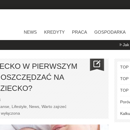
NEWS
KREDYTY
PRACA
GOSPODARKA
Jak porównywać
ZIECKO W PIERWSZYM
TOP
K OSZCZĘDZAĆ NA
TOP
ZIECKO?
TOP
8
Poró
nanse
,
Lifestyle
,
News
,
Warto zajrzeć
a wyłączona
Kalku