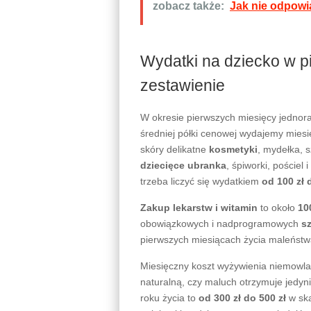
zobacz także:
Jak nie odpowi
Wydatki na dziecko w 
zestawienie
W okresie pierwszych miesięcy jedno
średniej półki cenowej wydajemy mies
skóry delikatne
kosmetyki
, mydełka, 
dziecięce ubranka
, śpiworki, poście
trzeba liczyć się wydatkiem
od 100 zł 
Zakup lekarstw i witamin
to około
10
obowiązkowych i nadprogramowych
s
pierwszych miesiącach życia maleńst
Miesięczny koszt wyżywienia niemowla
naturalną, czy maluch otrzymuje jedy
roku życia to
od 300 zł do 500 zł
w ska