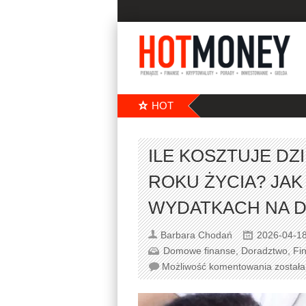
HOT
ILE KOSZTUJE D
ROKU ŻYCIA? JA
WYDATKACH NA D
Barbara Chodań
2026-04-1
Domowe finanse
,
Doradztwo
,
Fi
Możliwość komentowania
został