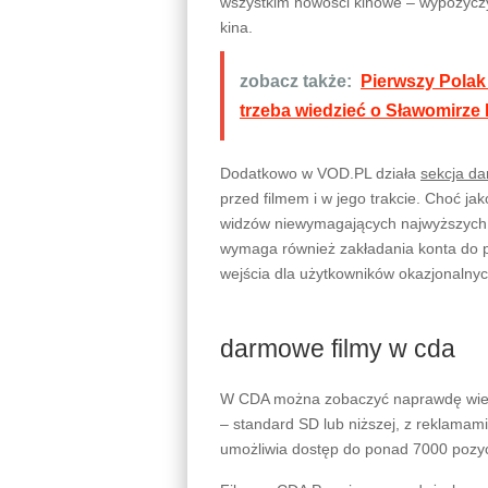
wszystkim nowości kinowe – wypożyczym
kina.
zobacz także:
Pierwszy Polak
trzeba wiedzieć o Sławomirze 
Dodatkowo w VOD.PL działa
sekcja da
przed filmem i w jego trakcie. Choć j
widzów niewymagających najwyższych s
wymaga również zakładania konta do p
wejścia dla użytkowników okazjonalnyc
darmowe filmy w cda
W CDA można zobaczyć naprawdę wiele 
– standard SD lub niższej, z reklamami
umożliwia dostęp do ponad 7000 pozycj