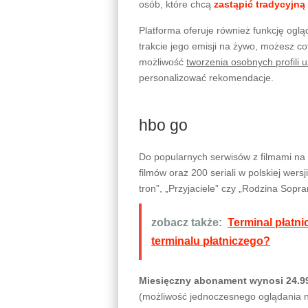
osób, które chcą
zastąpić tradycyjną
Platforma oferuje również funkcję ogl
trakcie jego emisji na żywo, możesz 
możliwość
tworzenia osobnych profili 
personalizować rekomendacje.
hbo go
Do popularnych serwisów z filmami na
filmów oraz 200 seriali w polskiej wers
tron”, „Przyjaciele” czy „Rodzina Sopr
zobacz także:
Terminal płatni
terminalu płatniczego?
Miesięczny abonament wynosi 24.99
(możliwość jednoczesnego oglądania n