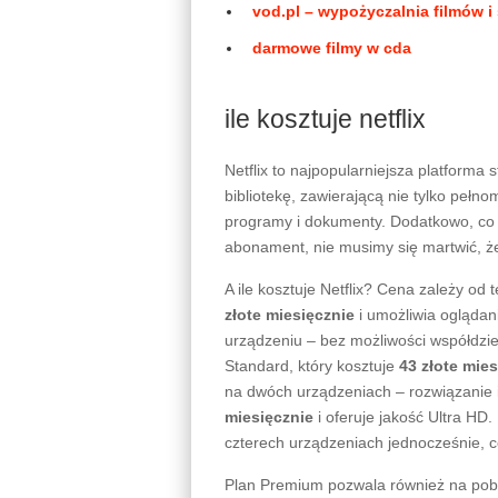
vod.pl – wypożyczalnia filmów i s
darmowe filmy w cda
ile kosztuje netflix
Netflix to najpopularniejsza platforma
bibliotekę, zawierającą nie tylko pełno
programy i dokumenty. Dodatkowo, co 
abonament, nie musimy się martwić, ż
A ile kosztuje Netflix? Cena zależy od 
złote miesięcznie
i umożliwia oglądani
urządzeniu – bez możliwości współdzie
Standard, który kosztuje
43 złote mie
na dwóch urządzeniach – rozwiązanie i
miesięcznie
i oferuje jakość Ultra HD.
czterech urządzeniach jednocześnie, c
Plan Premium pozwala również na pobi