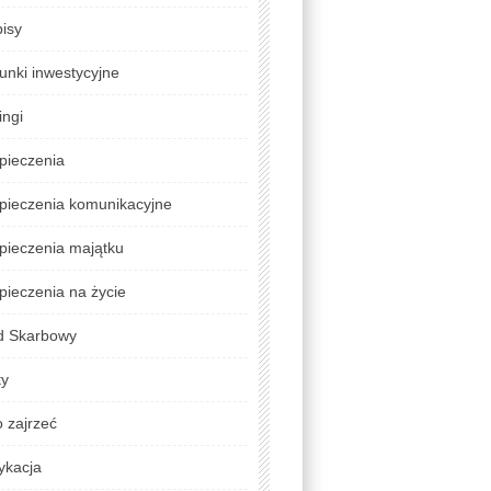
isy
unki inwestycyjne
ingi
pieczenia
pieczenia komunikacyjne
pieczenia majątku
ieczenia na życie
d Skarbowy
ty
 zajrzeć
ykacja