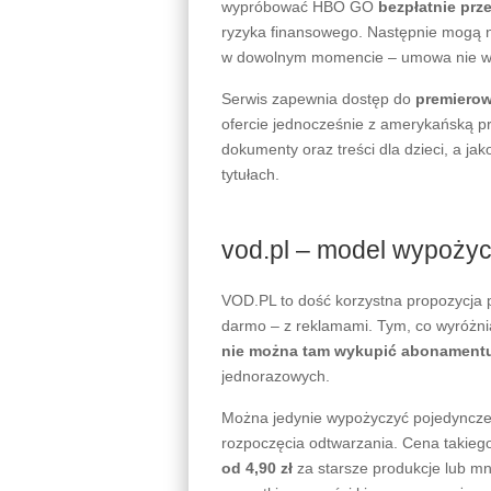
wypróbować HBO GO
bezpłatnie prz
ryzyka finansowego. Następnie mogą n
w dowolnym momencie – umowa nie wią
Serwis zapewnia dostęp do
premierow
ofercie jednocześnie z amerykańską pre
dokumenty oraz treści dla dzieci, a j
tytułach.
vod.pl – model wypoży
VOD.PL to dość korzystna propozycja por
darmo – z reklamami. Tym, co wyróżnia
nie można tam wykupić abonament
jednorazowych.
Można jedynie wypożyczyć pojedyncze f
rozpoczęcia odtwarzania. Cena takiego 
od 4,90 zł
za starsze produkcje lub mn