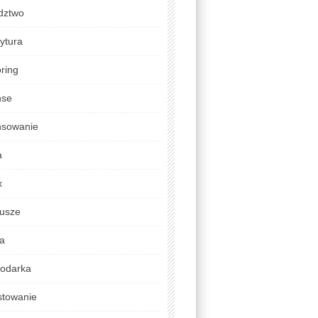
dztwo
ytura
ring
nse
nsowanie
a
x
usze
da
odarka
stowanie