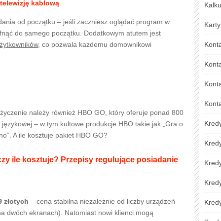
 telewizję kablową
.
Kalku
ądania od początku – jeśli zaczniesz oglądać program w
Karty
cofnąć do samego początku. Dodatkowym atutem jest
użytkowników
, co pozwala każdemu domownikowi
Kont
Kont
Konta
Kont
 życzenie należy również HBO GO, który oferuje ponad 800
Kred
ji językowej – w tym kultowe produkcje HBO takie jak „Gra o
ano”. A ile kosztuje pakiet HBO GO?
Kred
czy ile kosztuje? Przepisy regulujące posiadanie
Kredy
Kred
 złotych
– cena stabilna niezależnie od liczby urządzeń
Kredy
a dwóch ekranach). Natomiast nowi klienci mogą