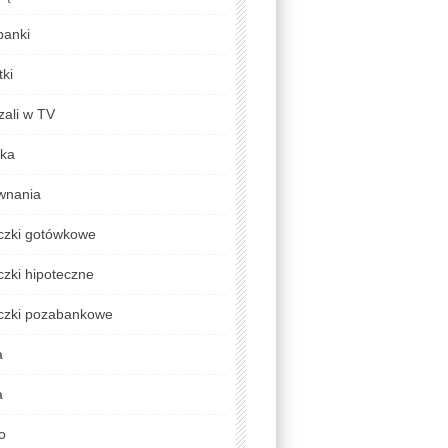
banki
ki
zali w TV
yka
wnania
czki gotówkowe
zki hipoteczne
czki pozabankowe
a
a
o