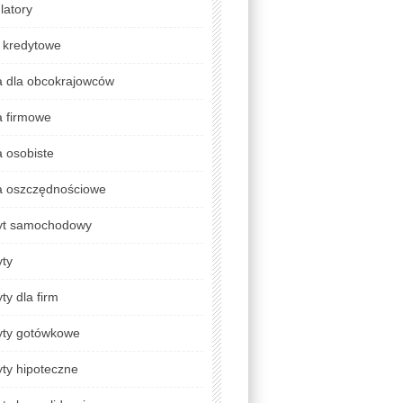
latory
 kredytowe
a dla obcokrajowców
a firmowe
 osobiste
a oszczędnościowe
yt samochodowy
yty
ty dla firm
yty gotówkowe
ty hipoteczne