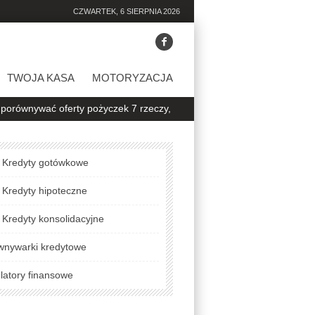
CZWARTEK, 6 SIERPNIA 2026
TWOJA KASA
MOTORYZACJA
 oferty pożyczek 7 rzeczy, na które warto zwrócić uwagę
Jak spra
Kredyty gotówkowe
Kredyty hipoteczne
Kredyty konsolidacyjne
wnywarki kredytowe
latory finansowe