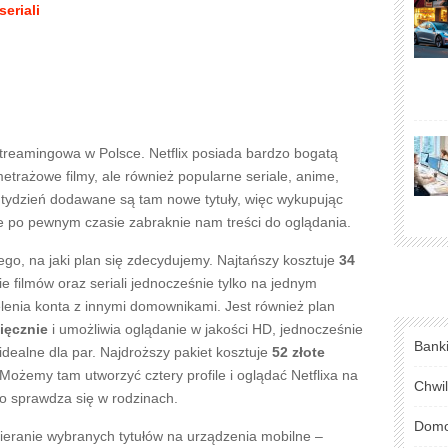
eriali
 streamingowa w Polsce. Netflix posiada bardzo bogatą
metrażowe filmy, ale również popularne seriale, anime,
tydzień dodawane są tam nowe tytuły, więc wykupując
e po pewnym czasie zabraknie nam treści do oglądania.
tego, na jaki plan się zdecydujemy. Najtańszy kosztuje
34
e filmów oraz seriali jednocześnie tylko na jednym
lenia konta z innymi domownikami. Jest również plan
sięcznie
i umożliwia oglądanie w jakości HD, jednocześnie
Bank
dealne dla par. Najdroższy pakiet kosztuje
52 złote
 Możemy tam utworzyć cztery profile i oglądać Netflixa na
Chwi
o sprawdza się w rodzinach.
Domo
eranie wybranych tytułów na urządzenia mobilne –