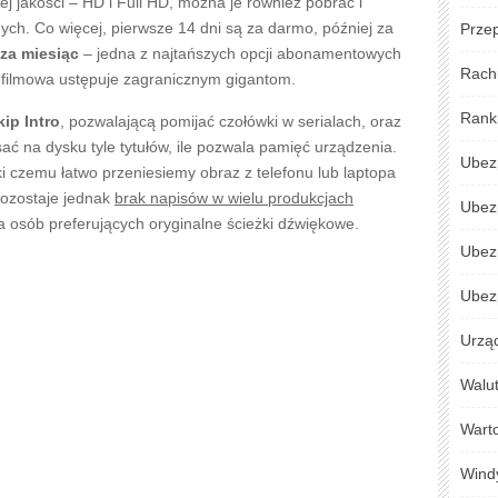
 jakości – HD i Full HD, można je również pobrać i
ych. Co więcej, pierwsze 14 dni są za darmo, później za
Przep
 za miesiąc
– jedna z najtańszych opcji abonamentowych
Rach
a filmowa ustępuje zagranicznym gigantom.
Rank
kip Intro
, pozwalającą pomijać czołówki w serialach, oraz
ać na dysku tyle tytułów, ile pozwala pamięć urządzenia.
Ubez
i czemu łatwo przeniesiemy obraz z telefonu lub laptopa
pozostaje jednak
brak napisów w wielu produkcjach
Ubez
la osób preferujących oryginalne ścieżki dźwiękowe.
Ubez
Ubezp
Urzą
Walu
Warto
Wind