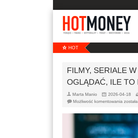
HOT
FILMY, SERIALE W
OGLĄDAĆ, ILE TO
Marta Manio
2026-04-18
Możliwość komentowania
został