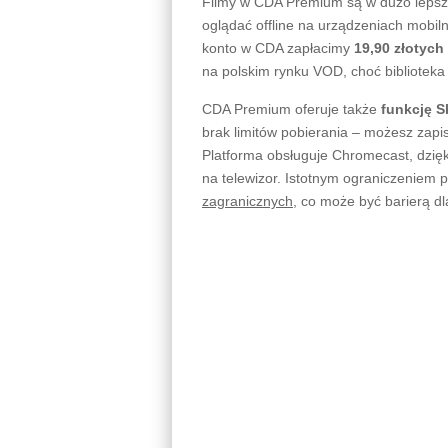
Filmy w CDA Premium są w dużo lepszej
oglądać offline na urządzeniach mobiln
konto w CDA zapłacimy
19,90 złotych
na polskim rynku VOD, choć bibliotek
CDA Premium oferuje także
funkcję S
brak limitów pobierania – możesz zapis
Platforma obsługuje Chromecast, dzięk
na telewizor. Istotnym ograniczeniem 
zagranicznych
, co może być barierą d