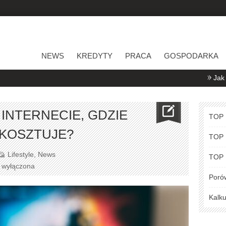
NEWS
KREDYTY
PRACA
GOSPODARKA
Jak porównywać
 INTERNECIE, GDZIE
TOP
 KOSZTUJE?
TOP
Lifestyle
,
News
TOP
a wyłączona
Poró
Kalku