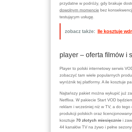
przydatne w podróży, gdy brakuje dos
dowolnym momencie
bez konsekwencji
testującym usługę.
zobacz także:
Ile kosztuje w
player – oferta filmów i s
Player to polski internetowy serwis V
zobaczyć tam wiele popularnych produk
wyróżnik tej platformy. A ile kosztuje 
Najtańszy pakiet można wykupić już z
Netflixa. W pakiecie Start VOD będzie
reklam i wcześniej niż w TV, a do teg
produkcji polskich oraz licencjonowan
kosztuje
70 złotych miesięcznie
i zaw
44 kanałów TV na żywo i pełne sezony