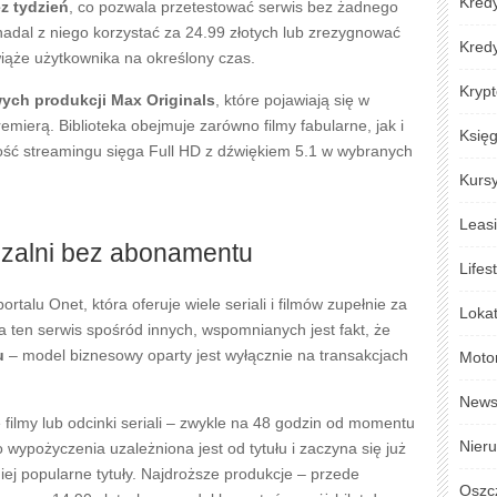
Kredy
ez tydzień
, co pozwala przetestować serwis bez żadnego
adal z niego korzystać za 24.99 złotych lub zrezygnować
Kred
że użytkownika na określony czas.
Krypt
ych produkcji Max Originals
, które pojawiają się w
mierą. Biblioteka obejmuje zarówno filmy fabularne, jak i
Księ
akość streamingu sięga Full HD z dźwiękiem 5.1 w wybranych
Kursy
Leas
czalni bez abonamentu
Lifes
talu Onet, która oferuje wiele seriali i filmów zupełnie za
Loka
 ten serwis spośród innych, wspomnianych jest fakt, że
u
– model biznesowy oparty jest wyłącznie na transakcjach
Moto
New
ilmy lub odcinki seriali – zwykle na 48 godzin od momentu
Nier
wypożyczenia uzależniona jest od tytułu i zaczyna się już
iej popularne tytuły. Najdroższe produkcje – przede
Oszc