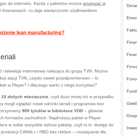
tępu do internetu. Każdy z pakietów można
anulować w
Dora
 finansowych, co daje elastyczność użytkownikom
Emer
Fakto
drożenie lean manufacturing?
Fina
Fina
eriali
Firm
OD i telewizja internetowa należąca do grupy TVN. Można
cji stacji TVN, często nawet przedpremierowo – to
Fore
pakiet w Player? I dlaczego warto z niego korzystać?
Fund
a
10 złotych miesięcznie
, czyli dużo mniej niż w przypadku
Gieł
my mogli oglądać nowe odcinki seriali i programów bez
o otrzymamy
900 tytułów w bibliotece VOD
– głównie
Gosp
ych formatów zachodnich. Najdroższy pakiet w Player
iera w sobie wszystkie tańsze pakiety, czyli m.in. dostęp do
Inwe
 produkcji CANAL+ i HBO bez reklam – rozwiązanie dla