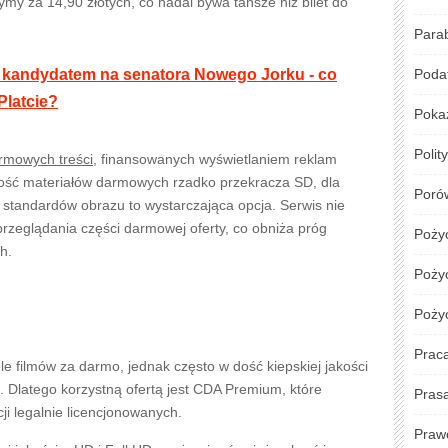
y za 14,90 złotych, co nadal bywa tańsze niż bilet do
Para
 kandydatem na senatora Nowego Jorku - co
Podat
Platcie?
Poka
Polit
rmowych treści
, finansowanych wyświetlaniem reklam
akość materiałów darmowych rzadko przekracza SD, dla
Poró
tandardów obrazu to wystarczająca opcja. Serwis nie
rzeglądania części darmowej oferty, co obniża próg
Poży
h.
Pożyc
Poży
Prac
filmów za darmo, jednak często w dość kiepskiej jakości
. Dlatego korzystną ofertą jest CDA Premium, które
Pras
i legalnie licencjonowanych.
Praw