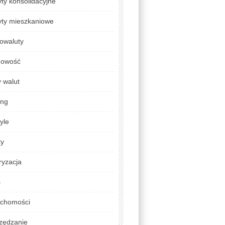
ty konsolidacyjne
yty mieszkaniowe
owaluty
gowość
 walut
ing
tyle
ty
ryzacja
s
uchomości
zędzanie